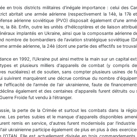
sée en trois districts militaires d'inégale importance : celui des Ca
rict abritait une armée aérienne (respectivement la 14è, la 17è et
défense aérienne soviétique (PVO) disposait également d'une armé
re, la 8è. Enfin, outre les unités d'hélicoptères et de liaison attrib
généraux implantés en Ukraine, ainsi que la composante aérienne de 
rand nombre de bombardiers de l'aviation stratégique soviétique (D
me armée aérienne, la 24è (dont une partie des effectifs se trouvait
ce en 1992, l'Ukraine put ainsi mettre la main sur un capital e
types et plusieurs milliers d'appareils de combat (y compris d
ves nucléaires) et de soutien, sans compter plusieurs usines de f
i suivirent marquèrent une décrue continue du nombre d'équipeme
l'efficacité de l'armée de l'air ukrainienne, faute de financement
déclina également et des centaines d'appareils furent détruits ou 
 Guerre Froide fut vendu à l'étranger.
ussie, la perte de la Crimée et surtout les combats dans la régi
ienne. Les pertes subies et le manque d'appareils disponibles ame
rent remis en service, d'autres furent modernisés par l'industrie
 l'air ukrainienne participe également de plus en plus à des exerci
'OTAN. Elle est actuellement divisée en trois commandements 