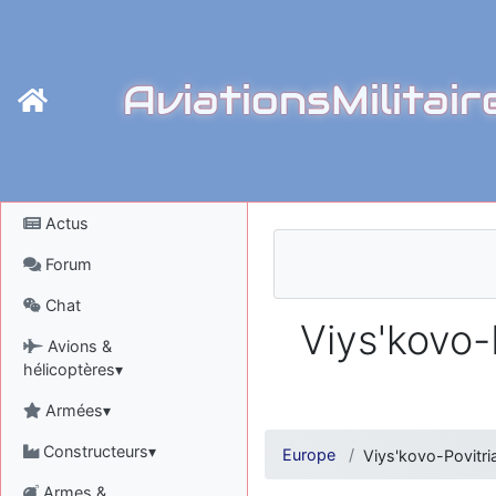
AviationsMilitair
Actus
Forum
Chat
Viys'kovo-
Avions &
hélicoptères▾
Armées▾
Constructeurs▾
Europe
Viys'kovo-Povitri
Armes &