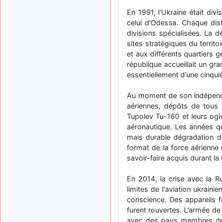
En 1991, l'Ukraine était divi
celui d'Odessa. Chaque dist
divisions spécialisées. La 
sites stratégiques du territoi
et aux différents quartiers 
république accueillait un g
essentiellement d'une cinquiè
Au moment de son indépendan
aériennes, dépôts de tous 
Tupolev Tu-160 et leurs ogi
aéronautique. Les années qu
mais durable dégradation de 
format de la force aérienne 
savoir-faire acquis durant la
En 2014, la crise avec la R
limites de l'aviation ukrain
conscience. Des appareils fu
furent rouvertes. L'armée de
avec des pays membres de l