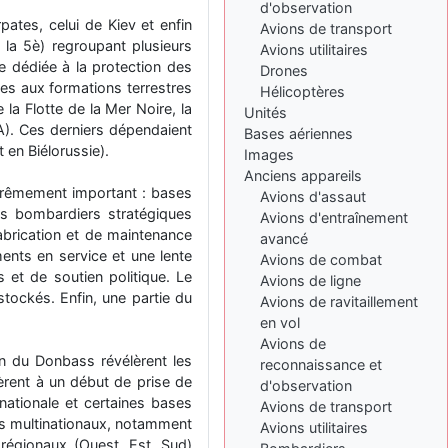
d'observation
: Bonjour je
2 mois, 1 semaine
rpates, celui de Kiev et enfin
Avions de transport
viens d'arriver il y a
 la 5è) regroupant plusieurs
quelques moi et quelques
Avions utilitaires
e dédiée à la protection des
avions n'ont pas les mêmes
Drones
noms qu'aujourd'hui
uées aux formations terrestres
Hélicoptères
la Flotte de la Mer Noire, la
Unités
ouakamois
il y a 2 mois,
A). Ces derniers dépendaient
Bases aériennes
: Bonjourà toutes
2 semaines
 en Biélorussie).
et à tous.en espérantque
Images
ces quelques images du
Anciens appareils
Pays Basque vous auront
xtrêmement important : bases
Avions d'assaut
plu ; Agur…
es bombardiers stratégiques
Avions d'entraînement
abrication et de maintenance
avancé
d9pouces
il y a 2 mois,
nts en service et une lente
: Je me rattraperai
Avions de combat
3 semaines
s et de soutien politique. Le
à la Ferté samedi
Avions de ligne
stockés. Enfin, une partie du
Avions de ravitaillement
d9pouces
il y a 2 mois,
en vol
:
3 semaines
Avions de
Malheureusement non
un
on du Donbass révélèrent les
peu trop loin pour moi !
reconnaissance et
nèrent à un début de prise de
d'observation
fox_50
:
il y a 2 mois, 3 semaines
 nationale et certaines bases
Avions de transport
Bonjour, certains parmis
ces multinationaux, notamment
Avions utilitaires
vous étaient-ils présent au
régionaux (Ouest, Est, Sud)