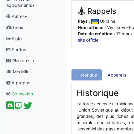
équipements▾
Rappels
Autres▾
Pays
:
Ukraine
Liens
Nom officiel
: Viys'kovo-Pov
Date de création
: 17 mars
Sigles
site officiel
Photos
Plan du site
Médailles
Historique
Appareils
À propos
Historique
Connexion
La force aérienne ukrainien
l'Union Soviétique au début
grandes, des plus riches e
minérales considérables, très
l'essentiel des pays membres