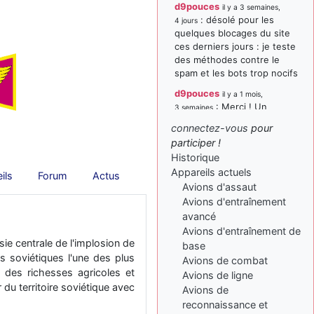
d9pouces
il y a 3 semaines,
: désolé pour les
4 jours
quelques blocages du site
ces derniers jours : je teste
des méthodes contre le
spam et les bots trop nocifs
d9pouces
il y a 1 mois,
: Merci ! Un
3 semaines
souvenir de la Ferté-Alais !
connectez-vous
pour
paxwax
:
participer !
il y a 1 mois, 3 semaines
Super, la nouvelle bannière
Historique
Appareils actuels
d9pouces
ils
Forum
Actus
il y a 2 mois,
Avions d'assaut
: je suis un
1 semaine
avion@,._,+ > lesquels ? je
Avions d'entraînement
ne suis pas sûr de
avancé
comprendre
Avions d'entraînement de
e centrale de l'implosion de
base
d9pouces
il y a 2 mois,
s soviétiques l'une des plus
Avions de combat
: ouakamois > si tu
1 semaine
 des richesses agricoles et
parles du sujet sur l'Armée
Avions de ligne
 du territoire soviétique avec
de l'Air, bien sûr que oui !
Avions de
reconnaissance et
je suis un avion@,._,+
il y a