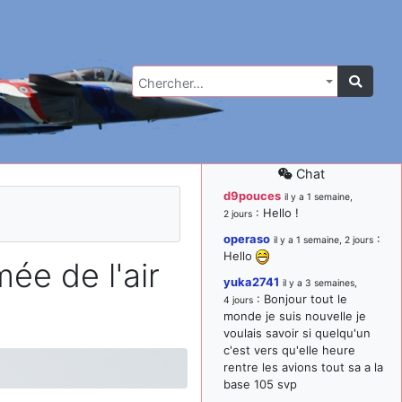
Chercher…
Chat
d9pouces
il y a 1 semaine,
: Hello !
2 jours
operaso
:
il y a 1 semaine, 2 jours
Hello
ée de l'air
yuka2741
il y a 3 semaines,
: Bonjour tout le
4 jours
monde je suis nouvelle je
voulais savoir si quelqu'un
c'est vers qu'elle heure
rentre les avions tout sa a la
base 105 svp