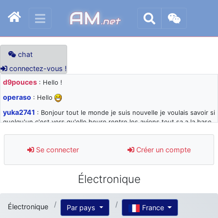
AM
.net
chat
connectez-vous !
d9pouces
: Hello !
operaso
: Hello
yuka2741
: Bonjour tout le monde je suis nouvelle je voulais savoir si
quelqu'un c'est vers qu'elle heure rentre les avions tout sa a la base
105 svp
d9pouces
: désolé pour les quelques blocages du site ces derniers
Se connecter
Créer un compte
jours : je teste des méthodes contre le spam et les bots trop nocifs
d9pouces
: Merci ! Un souvenir de la Ferté-Alais !
Électronique
paxwax
: Super, la nouvelle bannière
d9pouces
: je suis un avion@,._,+ > lesquels ? je ne suis pas sûr de
Électronique
Par pays
France
comprendre