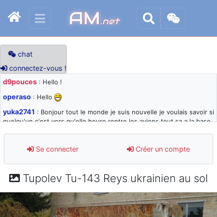
AM
.net
chat
connectez-vous !
d9pouces
: Hello !
operaso
: Hello
yuka2741
: Bonjour tout le monde je suis nouvelle je voulais savoir si
quelqu'un c'est vers qu'elle heure rentre les avions tout sa a la base
105 svp
d9pouces
: désolé pour les quelques blocages du site ces derniers
Se connecter
Créer un compte
jours : je teste des méthodes contre le spam et les bots trop nocifs
d9pouces
: Merci ! Un souvenir de la Ferté-Alais !
Tupolev Tu-143 Reys ukrainien au sol
paxwax
: Super, la nouvelle bannière
d9pouces
: je suis un avion@,._,+ > lesquels ? je ne suis pas sûr de
comprendre