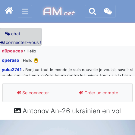
AM
.net
chat
connectez-vous !
d9pouces
: Hello !
operaso
: Hello
yuka2741
: Bonjour tout le monde je suis nouvelle je voulais savoir si
quelqu'un c'est vers qu'elle heure rentre les avions tout sa a la base
105 svp
d9pouces
: désolé pour les quelques blocages du site ces derniers
Se connecter
Créer un compte
jours : je teste des méthodes contre le spam et les bots trop nocifs
d9pouces
: Merci ! Un souvenir de la Ferté-Alais !
Antonov An-26 ukrainien en vol
paxwax
: Super, la nouvelle bannière
d9pouces
: je suis un avion@,._,+ > lesquels ? je ne suis pas sûr de
comprendre