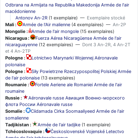
Odbrana na Armijata na Republika Makedonija Armée de l'air
macédonienne
Antonov An-2R
(1 exemplaire) —
Exemplaire stocké
Mali :
Armée de l'Air malienne
(4 exemplaires) —
An-2P
Mongolie :
Armée de l'air mongole
(15 exemplaires)
Nicaragua :
Fuerza Aérea Nicaragüense Armée de l'air
nicaraguayenne
(12 exemplaires) —
Dont 3 An-2R, 4 An-2T
et 4 An-2TP
Pologne :
Lotnictwo Marynarki Wojennej Aéronavale
polonaise
Pologne :
Siły Powietrzne Rzeczypospolitej Polskiej Armée
de l'air polonaise
(13 exemplaires)
Roumanie :
Fortele Aeriene ale Romaniei Armée de l'air
roumaine
Russie :
Aéronavale russe Авиация Военно-морского
флота России Aéronavale russe
Somalie :
Ciidamada Cirka Soomaaliyeed Armée de l'air
somalienne
Tadjikistan :
Armée de l'air tadjike
(1 exemplaire)
Tchécoslovaquie :
Československé Vojenské Letectvo
Armée de l'air tchécoslovaque