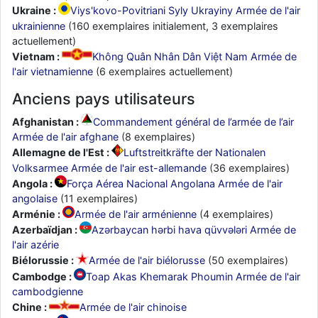
Ukraine :
Viys'kovo-Povitriani Syly Ukrayiny Armée de l'air
ukrainienne
(160 exemplaires initialement, 3 exemplaires
actuellement)
Vietnam :
Không Quân Nhân Dân Việt Nam Armée de
l'air vietnamienne
(6 exemplaires actuellement)
Anciens pays utilisateurs
Afghanistan :
Commandement général de l’armée de l’air
Armée de l'air afghane
(8 exemplaires)
Allemagne de l'Est :
Luftstreitkräfte der Nationalen
Volksarmee Armée de l'air est-allemande
(36 exemplaires)
Angola :
Força Aérea Nacional Angolana Armée de l'air
angolaise
(11 exemplaires)
Arménie :
Armée de l'air arménienne
(4 exemplaires)
Azerbaïdjan :
Azərbaycan hərbi hava qüvvələri Armée de
l'air azérie
Biélorussie :
Armée de l'air biélorusse
(50 exemplaires)
Cambodge :
Toap Akas Khemarak Phoumin Armée de l'air
cambodgienne
Chine :
Armée de l'air chinoise