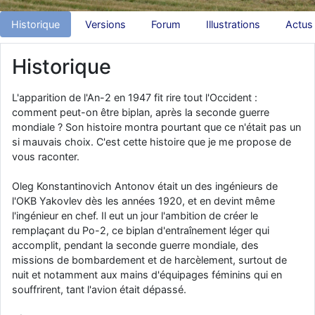
d9pouces
: Joyeux Noël à tous !
Historique
Versions
Forum
Illustrations
Actus
d9pouces
: mais tu peux tenter l'un des rares lycées militaires
comme le Prytanée dans la Sarthe, ça ne peut pas faire de mal !
Historique
d9pouces
: C'est plutôt après le lycée, voire après une prépa
scientifique, tu as donc encore un peu de temps devant toi
L'apparition de l'An-2 en 1947 fit rire tout l'Occident :
yaellerigolow
: bonjour a tous je suis un élève de première
comment peut-on être biplan, après la seconde guerre
passionnée par l'aviation militaire , pourrais je savoir que faire après
mondiale ? Son histoire montra pourtant que ce n'était pas un
le lycée pour s'orienter et pouvoir devenir officier de l'armée de l'air?
si mauvais choix. C'est cette histoire que je me propose de
vous raconter.
d9pouces
: lesquels, par exemple ?
mahmoud
: bonsoir, très instructif ce site .mais nous aimerions avoir
Oleg Konstantinovich Antonov était un des ingénieurs de
les photo des anciens appareils de l'armée de l'air de la haute -volta
l'OKB Yakovlev dès les années 1920, et en devint même
l'ingénieur en chef. Il eut un jour l'ambition de créer le
d9pouces
: Ça me casse quand même bien les pieds, j’avoue
remplaçant du Po-2, ce biplan d'entraînement léger qui
jericho
: Pour moi tout est à nouveau OK dirait-on… Merci à toi.
accomplit, pendant la seconde guerre mondiale, des
missions de bombardement et de harcèlement, surtout de
d9pouces
: En espérant n’avoir coupé les accessoires de personne
au passage !
nuit et notamment aux mains d'équipages féminins qui en
souffrirent, tant l'avion était dépassé.
d9pouces
: j'ai trouvé un palliatif un peu violent, mais ça devrait aller
un peu mieux