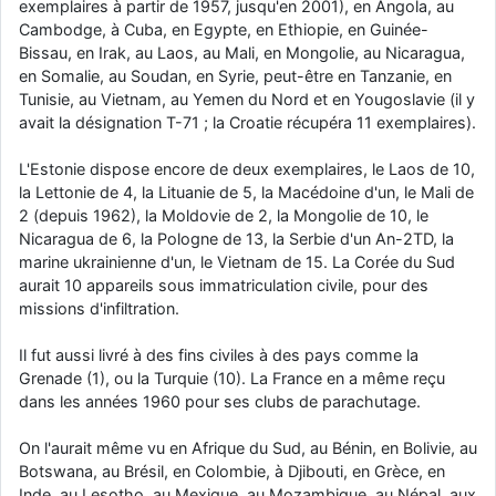
exemplaires à partir de 1957, jusqu'en 2001), en Angola, au
Cambodge, à Cuba, en Egypte, en Ethiopie, en Guinée-
Bissau, en Irak, au Laos, au Mali, en Mongolie, au Nicaragua,
en Somalie, au Soudan, en Syrie, peut-être en Tanzanie, en
Tunisie, au Vietnam, au Yemen du Nord et en Yougoslavie (il y
avait la désignation T-71 ; la Croatie récupéra 11 exemplaires).
L'Estonie dispose encore de deux exemplaires, le Laos de 10,
la Lettonie de 4, la Lituanie de 5, la Macédoine d'un, le Mali de
2 (depuis 1962), la Moldovie de 2, la Mongolie de 10, le
Nicaragua de 6, la Pologne de 13, la Serbie d'un An-2TD, la
marine ukrainienne d'un, le Vietnam de 15. La Corée du Sud
aurait 10 appareils sous immatriculation civile, pour des
missions d'infiltration.
Il fut aussi livré à des fins civiles à des pays comme la
Grenade (1), ou la Turquie (10). La France en a même reçu
dans les années 1960 pour ses clubs de parachutage.
On l'aurait même vu en Afrique du Sud, au Bénin, en Bolivie, au
Botswana, au Brésil, en Colombie, à Djibouti, en Grèce, en
Inde, au Lesotho, au Mexique, au Mozambique, au Népal, aux