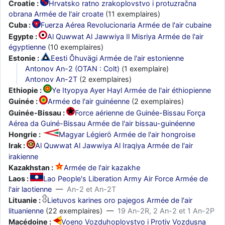
Croatie :
Hrvatsko ratno zrakoplovstvo i protuzračna
obrana Armée de l'air croate
(11 exemplaires)
Cuba :
Fuerza Aérea Revolucionaria Armée de l'air cubaine
Egypte :
Al Quwwat Al Jawwiya Il Misriya Armée de l'air
égyptienne
(10 exemplaires)
Estonie :
Eesti Õhuvägi Armée de l'air estonienne
Antonov An-2 (OTAN : Colt)
(1 exemplaire)
Antonov An-2T
(2 exemplaires)
Ethiopie :
Ye Ityopya Ayer Hayl Armée de l'air éthiopienne
Guinée :
Armée de l'air guinéenne
(2 exemplaires)
Guinée-Bissau :
Force aérienne de Guinée-Bissau Força
Aérea da Guiné-Bissau Armée de l'air bissau-guinéenne
Hongrie :
Magyar Légierö Armée de l'air hongroise
Irak :
Al Quwwat Al Jawwiya Al Iraqiya Armée de l'air
irakienne
Kazakhstan :
Armée de l'air kazakhe
Laos :
Lao People's Liberation Army Air Force Armée de
l'air laotienne
—
An-2 et An-2T
Lituanie :
Lietuvos karines oro pajegos Armée de l'air
lituanienne
(22 exemplaires) —
19 An-2R, 2 An-2 et 1 An-2P
Macédoine :
Voeno Vozduhoplovstvo i Protiv Vozdusna