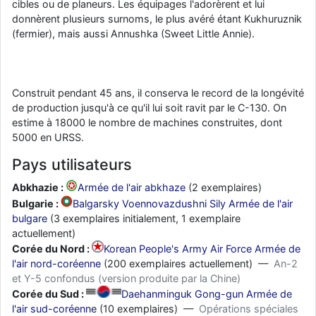
cibles ou de planeurs. Les équipages l'adorèrent et lui
donnèrent plusieurs surnoms, le plus avéré étant Kukhuruznik
(fermier), mais aussi Annushka (Sweet Little Annie).
Construit pendant 45 ans, il conserva le record de la longévité
de production jusqu'à ce qu'il lui soit ravit par le C-130. On
estime à 18000 le nombre de machines construites, dont
5000 en URSS.
Pays utilisateurs
Abkhazie :
Armée de l'air abkhaze
(2 exemplaires)
Bulgarie :
Balgarsky Voennovazdushni Sily Armée de l'air
bulgare
(3 exemplaires initialement, 1 exemplaire
actuellement)
Corée du Nord :
Korean People's Army Air Force Armée de
l'air nord-coréenne
(200 exemplaires actuellement) —
An-2
et Y-5 confondus (version produite par la Chine)
Corée du Sud :
Daehanminguk Gong-gun Armée de
l'air sud-coréenne
(10 exemplaires) —
Opérations spéciales