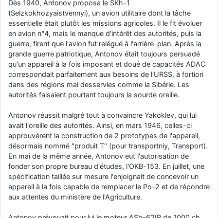
Dès 1940, Antonov proposa le SKh-1
d9pouces
: cette fois, c'est le Brésil et Singapour qui mettent le site
(Selzkokhozyaistvennyi), un avion utilitaire dont la tâche
par terre
essentielle était plutôt les missions agricoles. Il le fit évoluer
en avion n°4, mais le manque d'intérêt des autorités, puis la
jericho
: Ah ben je peux te confirmer que j'étais resté dans le filtre…
guerre, firent que l'avion fut relégué à l'arrière-plan. Après la
grande guerre patriotique, Antonov était toujours persuadé
d9pouces
: Désolé ! Mon filtrage a été un peu trop violent
qu'un appareil à la fois imposant et doué de capacités ADAC
manifestement
correspondait parfaitement aux besoins de l'URSS, à fortiori
dans des régions mal desservies comme la Sibérie. Les
tout voir
autorités faisaient pourtant toujours la sourde oreille.
Antonov réussit malgré tout à convaincre Yakoklev, qui lui
avait l'oreille des autorités. Ainsi, en mars 1946, celles-ci
approuvèrent la construction de 2 prototypes de l'appareil,
désormais nommé "produit T" (pour transportniy, Transport).
En mai de la même année, Antonov eut l'autorisation de
fonder son propre bureau d'études, l'OKB-153. En juillet, une
spécification taillée sur mesure l'enjoignait de concevoir un
appareil à la fois capable de remplacer le Po-2 et de répondre
aux attentes du ministère de l'Agriculture.
Antonov prévoyait pour lui le moteur ASh-62IR de 1000 ch.