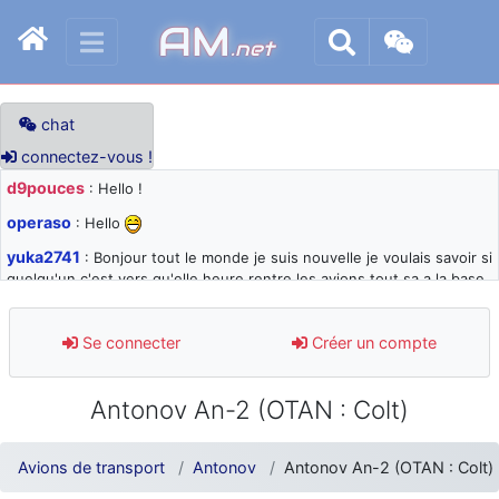
AM
.net
chat
connectez-vous !
d9pouces
: Hello !
operaso
: Hello
yuka2741
: Bonjour tout le monde je suis nouvelle je voulais savoir si
quelqu'un c'est vers qu'elle heure rentre les avions tout sa a la base
105 svp
d9pouces
: désolé pour les quelques blocages du site ces derniers
Se connecter
Créer un compte
jours : je teste des méthodes contre le spam et les bots trop nocifs
d9pouces
: Merci ! Un souvenir de la Ferté-Alais !
Antonov An-2 (OTAN : Colt)
paxwax
: Super, la nouvelle bannière
d9pouces
: je suis un avion@,._,+ > lesquels ? je ne suis pas sûr de
Avions de transport
Antonov
Antonov An-2 (OTAN : Colt)
comprendre