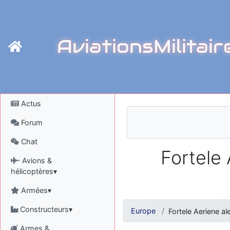
AviationsMilitair
Actus
Forum
Chat
Fortele 
Avions &
hélicoptères▾
Armées▾
Constructeurs▾
Europe
Fortele Aeriene a
Armes &