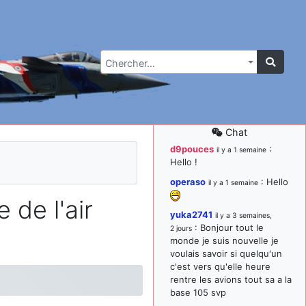
Chercher…
Chat
d9pouces
:
il y a 1 semaine
Hello !
operaso
: Hello
il y a 1 semaine
 de l'air
yuka2741
il y a 3 semaines,
: Bonjour tout le
2 jours
monde je suis nouvelle je
voulais savoir si quelqu'un
c'est vers qu'elle heure
rentre les avions tout sa a la
base 105 svp