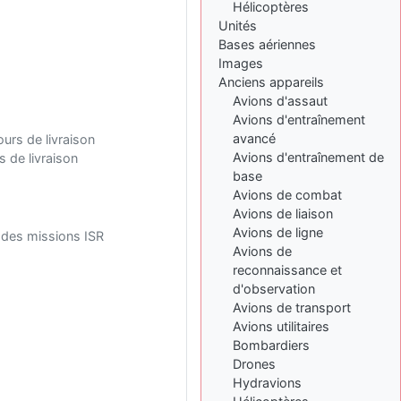
Hélicoptères
: Bonjour je
2 mois, 1 semaine
Unités
viens d'arriver il y a
quelques moi et quelques
Bases aériennes
avions n'ont pas les mêmes
Images
noms qu'aujourd'hui
Anciens appareils
Avions d'assaut
ouakamois
il y a 2 mois,
Avions d'entraînement
: Bonjourà toutes
2 semaines
et à tous.en espérantque
avancé
ours de livraison
ces quelques images du
Avions d'entraînement de
s de livraison
Pays Basque vous auront
base
plu ; Agur…
Avions de combat
Avions de liaison
d9pouces
il y a 2 mois,
: Je me rattraperai
Avions de ligne
2 semaines
 des missions ISR
à la Ferté samedi
Avions de
reconnaissance et
d9pouces
il y a 2 mois,
d'observation
:
2 semaines
Avions de transport
Malheureusement non
un
peu trop loin pour moi !
Avions utilitaires
Bombardiers
fox_50
:
il y a 2 mois, 2 semaines
Drones
Bonjour, certains parmis
Hydravions
vous étaient-ils présent au