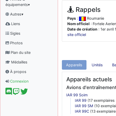
équipements▾
Rappels
Autres▾
Pays
:
Roumanie
Liens
Nom officiel
: Fortele Aerie
Date de création
: 1er avril
Sigles
site officiel
Photos
Plan du site
Médailles
Appareils
Unités
Ba
À propos
Appareils actuels
Connexion
Avions d'entraînemen
IAR 99 Soim
IAR 99
(17 exemplaires 
IAR 99 SM
(10 exemplai
IAR 99C
(13 exemplaires