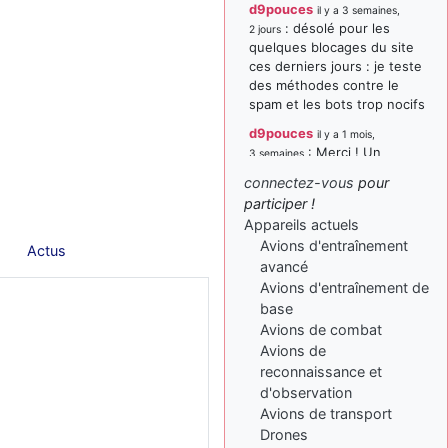
d9pouces
il y a 3 semaines,
: désolé pour les
2 jours
quelques blocages du site
ces derniers jours : je teste
des méthodes contre le
spam et les bots trop nocifs
d9pouces
il y a 1 mois,
: Merci ! Un
3 semaines
souvenir de la Ferté-Alais !
connectez-vous
pour
paxwax
:
participer !
il y a 1 mois, 3 semaines
Super, la nouvelle bannière
Appareils actuels
Avions d'entraînement
d9pouces
Actus
il y a 2 mois,
avancé
: je suis un
1 semaine
avion@,._,+ > lesquels ? je
Avions d'entraînement de
ne suis pas sûr de
base
comprendre
Avions de combat
Avions de
d9pouces
il y a 2 mois,
reconnaissance et
: ouakamois > si tu
1 semaine
parles du sujet sur l'Armée
d'observation
de l'Air, bien sûr que oui !
Avions de transport
Drones
je suis un avion@,._,+
il y a