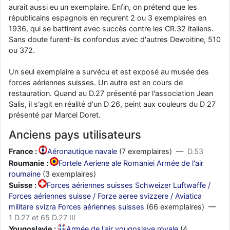
aurait aussi eu un exemplaire. Enfin, on prétend que les
républicains espagnols en reçurent 2 ou 3 exemplaires en
1936, qui se battirent avec succès contre les CR.32 italiens.
Sans doute furent-ils confondus avec d'autres Dewoitine, 510
ou 372.
Un seul exemplaire a survécu et est exposé au musée des
forces aériennes suisses. Un autre est en cours de
restauration. Quand au D.27 présenté par l'association Jean
Salis, il s'agit en réalité d'un D 26, peint aux couleurs du D 27
présenté par Marcel Doret.
Anciens pays utilisateurs
France :
Aéronautique navale
(7 exemplaires) —
D.53
Roumanie :
Fortele Aeriene ale Romaniei Armée de l'air
roumaine
(3 exemplaires)
Suisse :
Forces aériennes suisses Schweizer Luftwaffe /
Forces aériennes suisse / Forze aeree svizzere / Aviatica
militare svizra Forces aériennes suisses
(66 exemplaires) —
1 D.27 et 65 D.27 III
Yougoslavie :
Armée de l'air yougoslave royale
(4