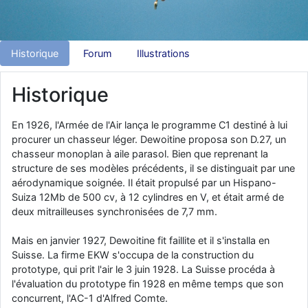
d9pouces
: Joyeux Noël à tous !
d9pouces
: mais tu peux tenter l'un des rares lycées militaires
Historique
Forum
Illustrations
comme le Prytanée dans la Sarthe, ça ne peut pas faire de mal !
d9pouces
: C'est plutôt après le lycée, voire après une prépa
scientifique, tu as donc encore un peu de temps devant toi
Historique
yaellerigolow
: bonjour a tous je suis un élève de première
passionnée par l'aviation militaire , pourrais je savoir que faire après
En 1926, l'Armée de l'Air lança le programme C1 destiné à lui
le lycée pour s'orienter et pouvoir devenir officier de l'armée de l'air?
procurer un chasseur léger. Dewoitine proposa son D.27, un
chasseur monoplan à aile parasol. Bien que reprenant la
d9pouces
: lesquels, par exemple ?
structure de ses modèles précédents, il se distinguait par une
mahmoud
: bonsoir, très instructif ce site .mais nous aimerions avoir
aérodynamique soignée. Il était propulsé par un Hispano-
les photo des anciens appareils de l'armée de l'air de la haute -volta
Suiza 12Mb de 500 cv, à 12 cylindres en V, et était armé de
deux mitrailleuses synchronisées de 7,7 mm.
d9pouces
: Ça me casse quand même bien les pieds, j’avoue
jericho
: Pour moi tout est à nouveau OK dirait-on… Merci à toi.
Mais en janvier 1927, Dewoitine fit faillite et il s'installa en
d9pouces
Suisse. La firme EKW s'occupa de la construction du
: En espérant n’avoir coupé les accessoires de personne
au passage !
prototype, qui prit l'air le 3 juin 1928. La Suisse procéda à
l'évaluation du prototype fin 1928 en même temps que son
d9pouces
: j'ai trouvé un palliatif un peu violent, mais ça devrait aller
concurrent, l'AC-1 d'Alfred Comte.
un peu mieux