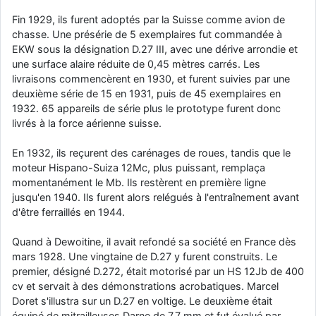
d9pouces
: cette fois, c'est le Brésil et Singapour qui mettent le site
Fin 1929, ils furent adoptés par la Suisse comme avion de
par terre
chasse. Une présérie de 5 exemplaires fut commandée à
EKW sous la désignation D.27 III, avec une dérive arrondie et
jericho
: Ah ben je peux te confirmer que j'étais resté dans le filtre…
une surface alaire réduite de 0,45 mètres carrés. Les
livraisons commencèrent en 1930, et furent suivies par une
d9pouces
: Désolé ! Mon filtrage a été un peu trop violent
deuxième série de 15 en 1931, puis de 45 exemplaires en
manifestement
1932. 65 appareils de série plus le prototype furent donc
livrés à la force aérienne suisse.
tout voir
En 1932, ils reçurent des carénages de roues, tandis que le
moteur Hispano-Suiza 12Mc, plus puissant, remplaça
momentanément le Mb. Ils restèrent en première ligne
jusqu'en 1940. Ils furent alors relégués à l'entraînement avant
d'être ferraillés en 1944.
Quand à Dewoitine, il avait refondé sa société en France dès
mars 1928. Une vingtaine de D.27 y furent construits. Le
premier, désigné D.272, était motorisé par un HS 12Jb de 400
cv et servait à des démonstrations acrobatiques. Marcel
Doret s'illustra sur un D.27 en voltige. Le deuxième était
équipé de mitrailleuses Darne de 7,7 mm et fut évalué par