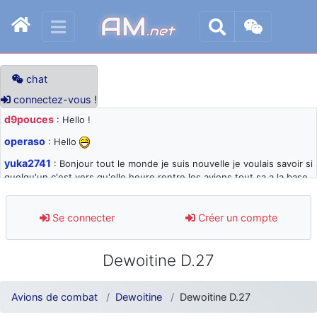
AM
.net
chat
connectez-vous !
d9pouces
: Hello !
operaso
: Hello
yuka2741
: Bonjour tout le monde je suis nouvelle je voulais savoir si
quelqu'un c'est vers qu'elle heure rentre les avions tout sa a la base
105 svp
d9pouces
: désolé pour les quelques blocages du site ces derniers
Se connecter
Créer un compte
jours : je teste des méthodes contre le spam et les bots trop nocifs
d9pouces
: Merci ! Un souvenir de la Ferté-Alais !
Dewoitine D.27
paxwax
: Super, la nouvelle bannière
d9pouces
: je suis un avion@,._,+ > lesquels ? je ne suis pas sûr de
Avions de combat
Dewoitine
Dewoitine D.27
comprendre