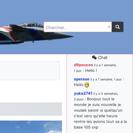
Chercher…
Chat
d9pouces
il y a 1 semaine,
: Hello !
1 jour
operaso
:
il y a 1 semaine, 1 jour
Hello
yuka2741
il y a 3 semaines,
: Bonjour tout le
2 jours
monde je suis nouvelle je
voulais savoir si quelqu'un
c'est vers qu'elle heure
rentre les avions tout sa a la
base 105 svp