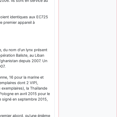
meeting de Lann Bihoué de
 2006. Ils sont en service au
2026 ?
cachée dans les pins
il y a
 soient identiques aux EC725
: Coucou et
6 mois, 3 semaines
le premier appareil à
excellente année 2026 à
tous et au site!
jericho
: Bonne
il y a 7 mois
année et tous mes meilleurs
voeux à tous pour 2026 !
, du nom d'un lynx présent
little boy
: je vous
il y a 7 mois
pération Baliste, au Liban
souhaite un bon réveillon
Afghanistan depuis 2007. Un
pour cette nouvelle année!
007.
jericho
:
il y a 7 mois, 1 semaine
Merci D9pouces, à mon tour
enne, 16 pour la marine et
de souhaiter un Joyeux
xemplaires dont 2 VIP),
Noël et de bonnes fêtes de
8 exemplaires), la Thaïlande
fin d'année.
 Pologne en avril 2015 pour le
d9pouces
il y a 7 mois,
re signé en septembre 2015,
: Joyeux Noël à
1 semaine
tous !
d9pouces
: mais
premier abord, qu'une énième
il y a 8 mois