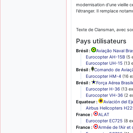
modernisation d'une vieille ce
l'étranger. Il remplace nota
Texte de Clansman, avec son
Pays utilisateurs
Brésil :
Aviação Naval Bras
Eurocopter AH-15B
(5 e
Eurocopter UH-15
(13 
Brésil :
Comando de Aviação
Eurocopter HM-4
(16 e
Brésil :
Força Aérea Brasile
Eurocopter H-36
(13 ex
Eurocopter VH-36
(2 e
Equateur :
Aviación del E
Airbus Helicopters H2
France :
ALAT
Eurocopter EC725
(8 e
France :
Armée de l'Air et