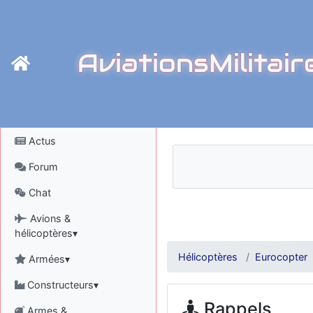
AviationsMilitair
Actus
Forum
Chat
Avions &
hélicoptères▾
Hélicoptères
Eurocopter
Armées▾
Constructeurs▾
Rappels
Armes &