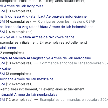
xemplaires initialement, 10 exemplaires actuellement)
ö Armée de l'air hongroise
25M
(10 exemplaires)
nal Indonesia Angkatan Laut Aéronavale indonésienne
25M
(4 exemplaires) —
Configurés pour les missions CSAR
nal Indonesia Angkatan Udara Armée de l'air indonésienne
25M
(14 exemplaires)
wiya al-Kuwaitiya Armée de l'air koweïtienne
xemplaires initialement, 24 exemplaires actuellement)
alaisienne
2 exemplaires)
iya Al Malikiya Al Maghrebiya Armée de l'air marocaine
25M
(10 exemplaires) —
Commande annoncé le 1er septembre 2025,
xicaine
25M
(3 exemplaires)
exicana Armée de l'air mexicaine
25M
(12 exemplaires)
xemplaires initialement, 11 exemplaires actuellement)
chtmacht Armée de l'air néerlandaise
25M
(12 exemplaires) —
Exemplaires commandés en octobre 2024, 