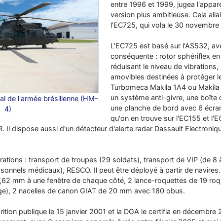
entre 1996 et 1999, jugea l'appare
version plus ambitieuse. Cela all
l'EC725, qui vola le 30 novembre
L'EC725 est basé sur l'AS532, a
conséquente : rotor sphériflex e
réduisant le niveau de vibrations
amovibles destinées à protéger le
Turbomeca Makila 1A4 ou Makila
un système anti-givre, une boîte 
l de l'armée brésilienne (HM-
une planche de bord avec 6 écrans
4)
qu'on en trouve sur l'EC155 et l'E
R. Il dispose aussi d'un détecteur d'alerte radar Dassault Electron
urations : transport de troupes (29 soldats), transport de VIP (de 
ersonnels médicaux), RESCO. Il peut être déployé à partir de navire
,62 mm à une fenêtre de chaque côté, 2 lance-roquettes de 19 ro
ge), 2 nacelles de canon GIAT de 20 mm avec 180 obus.
ition publique le 15 janvier 2001 et la DGA le certifia en décembre 2