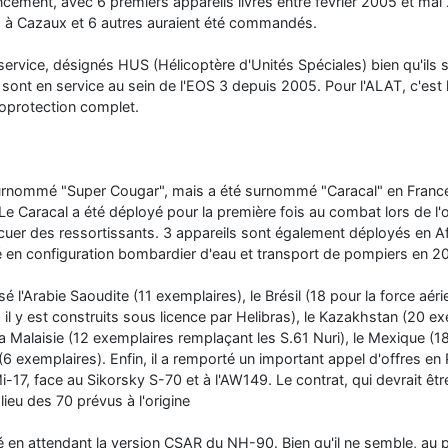
ancement, avec 6 premiers appareils livrés entre février 2005 et mai
» à Cazaux et 6 autres auraient été commandés.
service, désignés HUS (Hélicoptère d'Unités Spéciales) bien qu'ils
s sont en service au sein de l'EOS 3 depuis 2005. Pour l'ALAT, c'est 
oprotection complet.
surnommé "Super Cougar", mais a été surnommé "Caracal" en France
Le Caracal a été déployé pour la première fois au combat lors de l'o
vacuer des ressortissants. 3 appareils sont également déployés en 
 en configuration bombardier d'eau et transport de pompiers en 2
 l'Arabie Saoudite (11 exemplaires), le Brésil (18 pour la force aéri
: il y est construits sous licence par Helibras), le Kazakhstan (20 e
la Malaisie (12 exemplaires remplaçant les S.61 Nuri), le Mexique (1
 (6 exemplaires). Enfin, il a remporté un important appel d'offres en
17, face au Sikorsky S-70 et à l'AW149. Le contrat, qui devrait êt
ieu des 70 prévus à l'origine
en attendant la version CSAR du NH-90. Bien qu'il ne semble, au 