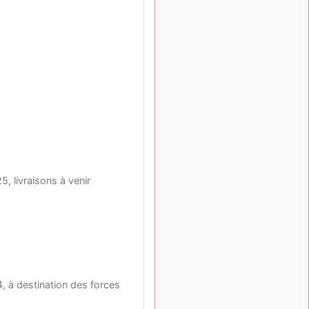
exemple ?
mahmoud
:
il y a 9 mois
bonsoir, très instructif ce
site .mais nous aimerions
avoir les photo des anciens
appareils de l'armée de l'air
de la haute -volta
d9pouces
: Ça
il y a 10 mois
me casse quand même bien
les pieds, j’avoue
jericho
:
il y a 10 mois, 1 semaine
Pour moi tout est à nouveau
 livraisons à venir
OK dirait-on… Merci à toi.
d9pouces
il y a 10 mois,
: En espérant
1 semaine
n’avoir coupé les
accessoires de personne au
passage !
d9pouces
il y a 10 mois,
à destination des forces
: j'ai trouvé un
1 semaine
palliatif un peu violent, mais