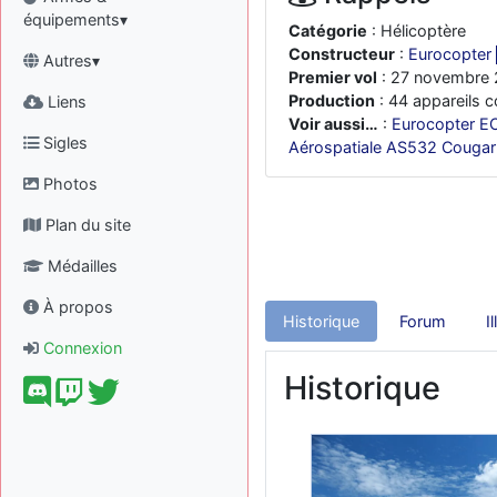
équipements▾
Catégorie
: Hélicoptère
Constructeur
:
Eurocopter
Autres▾
Premier vol
: 27 novembre
Production
: 44 appareils c
Liens
Voir aussi…
:
Eurocopter E
Sigles
Aérospatiale AS532 Cougar
Photos
Plan du site
Médailles
À propos
Historique
Forum
I
Connexion
Historique