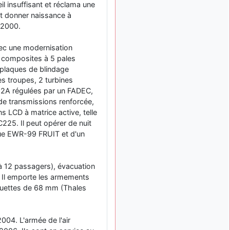
il insuffisant et réclama une
: Bonjour je
2 mois, 1 semaine
viens d'arriver il y a
ait donner naissance à
quelques moi et quelques
 2000.
avions n'ont pas les mêmes
noms qu'aujourd'hui
vec une modernisation
n composites à 5 pales
ouakamois
il y a 2 mois,
: Bonjourà toutes
, plaques de blindage
2 semaines
et à tous.en espérantque
s troupes, 2 turbines
ces quelques images du
 2A régulées par un FADEC,
Pays Basque vous auront
de transmissions renforcée,
plu ; Agur…
 LCD à matrice active, telle
d9pouces
C225. Il peut opérer de nuit
il y a 2 mois,
: Je me rattraperai
ique EWR-99 FRUIT et d'un
2 semaines
à la Ferté samedi
d9pouces
il y a 2 mois,
8 à 12 passagers), évacuation
:
2 semaines
Malheureusement non
un
s. Il emporte les armements
peu trop loin pour moi !
quettes de 68 mm (Thales
fox_50
:
il y a 2 mois, 2 semaines
Bonjour, certains parmis
004. L'armée de l'air
vous étaient-ils présent au