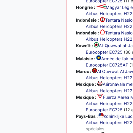
Eurocopter EC725
(11 e
Hongrie :
Magyar Légier
Airbus Helicopters H2
Indonésie :
Tentara Nasio
Airbus Helicopters H2
Indonésie :
Tentara Nasio
Airbus Helicopters H2
Koweït :
Al-Quwwat al-Jaw
Eurocopter EC725
(30 e
Malaisie :
Armée de l'air m
Eurocopter EC725AP
(1
Maroc :
Al Quwwat Al Jaww
Airbus Helicopters H2
Mexique :
Aéronavale me
Airbus Helicopters H2
Mexique :
Fuerza Aerea M
Airbus Helicopters H2
Eurocopter EC725
(12 e
Pays-Bas :
Koninklijke Lu
Airbus Helicopters H2
spéciales