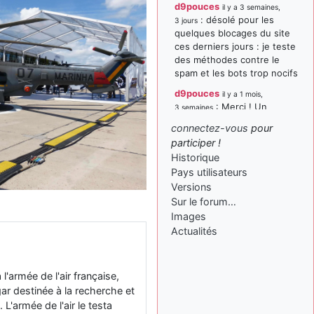
d9pouces
il y a 3 semaines,
: désolé pour les
3 jours
quelques blocages du site
ces derniers jours : je teste
des méthodes contre le
spam et les bots trop nocifs
d9pouces
il y a 1 mois,
: Merci ! Un
3 semaines
souvenir de la Ferté-Alais !
connectez-vous
pour
paxwax
:
participer !
il y a 1 mois, 3 semaines
Super, la nouvelle bannière
Historique
Pays utilisateurs
d9pouces
il y a 2 mois,
Versions
: je suis un
1 semaine
avion@,._,+ > lesquels ? je
Sur le forum…
ne suis pas sûr de
Images
comprendre
Actualités
d9pouces
il y a 2 mois,
: ouakamois > si tu
1 semaine
parles du sujet sur l'Armée
'armée de l'air française,
de l'Air, bien sûr que oui !
ar destinée à la recherche et
'armée de l'air le testa
je suis un avion@,._,+
il y a