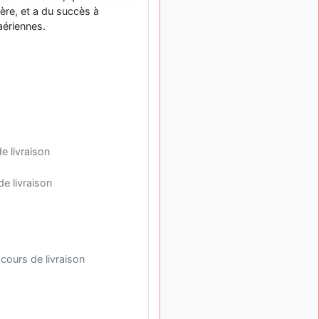
tu peux tenter l'un des
lière, et a du succès à
rares lycées militaires
aériennes.
comme le Prytanée dans la
Sarthe, ça ne peut pas faire
de mal !
d9pouces
: C'est
il y a 8 mois
plutôt après le lycée, voire
après une prépa
scientifique, tu as donc
encore un peu de temps
devant toi
e livraison
yaellerigolow
il y a 8 mois,
de livraison
: bonjour a tous je
1 semaine
suis un élève de première
passionnée par l'aviation
militaire , pourrais je savoir
que faire après le lycée
pour s'orienter et pouvoir
cours de livraison
devenir officier de l'armée
de l'air?
d9pouces
il y a 8 mois,
: lesquels, par
4 semaines