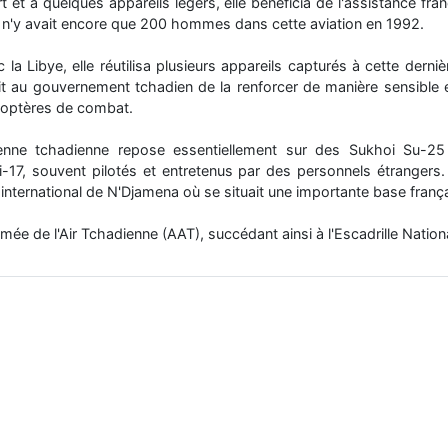
 et à quelques appareils légers, elle bénéficia de l'assistance fr
l n'y avait encore que 200 hommes dans cette aviation en 1992.
 la Libye, elle réutilisa plusieurs appareils capturés à cette derni
t au gouvernement tchadien de la renforcer de manière sensible 
icoptères de combat.
ienne tchadienne repose essentiellement sur des Sukhoi Su-25 
i-17, souvent pilotés et entretenus par des personnels étrangers.
 international de N'Djamena où se situait une importante base franç
rmée de l'Air Tchadienne (AAT), succédant ainsi à l'Escadrille Nati