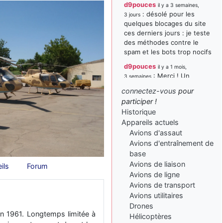
d9pouces
il y a 3 semaines,
: désolé pour les
3 jours
quelques blocages du site
ces derniers jours : je teste
des méthodes contre le
spam et les bots trop nocifs
d9pouces
il y a 1 mois,
: Merci ! Un
3 semaines
souvenir de la Ferté-Alais !
connectez-vous
pour
paxwax
:
participer !
il y a 1 mois, 3 semaines
Super, la nouvelle bannière
Historique
Appareils actuels
d9pouces
il y a 2 mois,
Avions d'assaut
: je suis un
1 semaine
avion@,._,+ > lesquels ? je
Avions d'entraînement de
ne suis pas sûr de
base
comprendre
Avions de liaison
ils
Forum
Avions de ligne
d9pouces
il y a 2 mois,
Avions de transport
: ouakamois > si tu
1 semaine
parles du sujet sur l'Armée
Avions utilitaires
de l'Air, bien sûr que oui !
Drones
en 1961. Longtemps limitée à
Hélicoptères
je suis un avion@,._,+
il y a