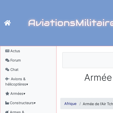
AviationsMilitair
Actus
Forum
Chat
Armée 
Avions &
hélicoptères▾
Armées▾
Constructeurs▾
Afrique
Armée de l'Air Tc
Armes &