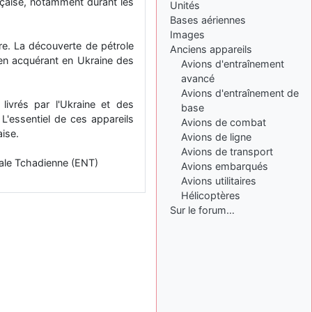
ançaise, notamment durant les
Unités
: Bonjour je
2 mois, 1 semaine
Bases aériennes
viens d'arriver il y a
quelques moi et quelques
Images
ère. La découverte de pétrole
avions n'ont pas les mêmes
Anciens appareils
noms qu'aujourd'hui
en acquérant en Ukraine des
Avions d'entraînement
avancé
ouakamois
il y a 2 mois,
Avions d'entraînement de
: Bonjourà toutes
2 semaines
livrés par l'Ukraine et des
et à tous.en espérantque
base
 L'essentiel de ces appareils
ces quelques images du
Avions de combat
Pays Basque vous auront
aise.
Avions de ligne
plu ; Agur…
Avions de transport
onale Tchadienne (ENT)
Avions embarqués
d9pouces
il y a 2 mois,
: Je me rattraperai
Avions utilitaires
2 semaines
à la Ferté samedi
Hélicoptères
Sur le forum…
d9pouces
il y a 2 mois,
:
2 semaines
Malheureusement non
un
peu trop loin pour moi !
fox_50
:
il y a 2 mois, 2 semaines
Bonjour, certains parmis
vous étaient-ils présent au