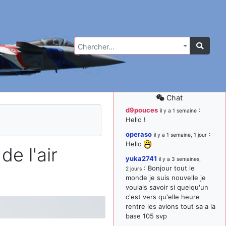
Chercher…
Chat
d9pouces
:
il y a 1 semaine
Hello !
operaso
:
il y a 1 semaine, 1 jour
Hello
e l'air
yuka2741
il y a 3 semaines,
: Bonjour tout le
2 jours
monde je suis nouvelle je
voulais savoir si quelqu'un
c'est vers qu'elle heure
rentre les avions tout sa a la
base 105 svp