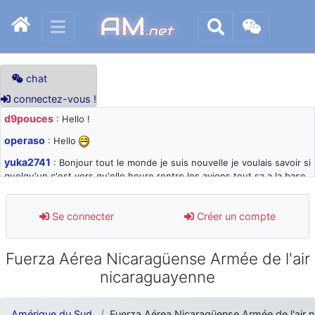
AM
.net
chat
connectez-vous !
d9pouces
: Hello !
operaso
: Hello
yuka2741
: Bonjour tout le monde je suis nouvelle je voulais savoir si
quelqu'un c'est vers qu'elle heure rentre les avions tout sa a la base
105 svp
d9pouces
: désolé pour les quelques blocages du site ces derniers
Se connecter
Créer un compte
jours : je teste des méthodes contre le spam et les bots trop nocifs
d9pouces
: Merci ! Un souvenir de la Ferté-Alais !
Fuerza Aérea Nicaragüense Armée de l'air
paxwax
: Super, la nouvelle bannière
nicaraguayenne
d9pouces
: je suis un avion@,._,+ > lesquels ? je ne suis pas sûr de
comprendre
Amérique du Sud
Fuerza Aérea Nicaragüense Armée de l'air