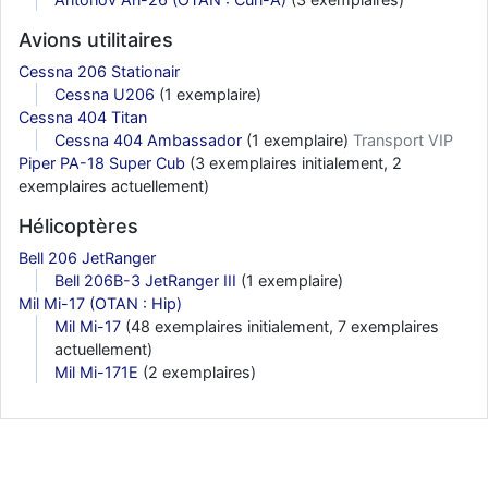
d9pouces
: cette fois, c'est le Brésil et Singapour qui mettent le site
Avions utilitaires
par terre
Cessna 206 Stationair
jericho
: Ah ben je peux te confirmer que j'étais resté dans le filtre…
Cessna U206
(1 exemplaire)
Cessna 404 Titan
d9pouces
: Désolé ! Mon filtrage a été un peu trop violent
Cessna 404 Ambassador
(1 exemplaire)
Transport VIP
manifestement
Piper PA-18 Super Cub
(3 exemplaires initialement, 2
exemplaires actuellement)
tout voir
Hélicoptères
Bell 206 JetRanger
Bell 206B-3 JetRanger III
(1 exemplaire)
Mil Mi-17 (OTAN : Hip)
Mil Mi-17
(48 exemplaires initialement, 7 exemplaires
actuellement)
Mil Mi-171E
(2 exemplaires)