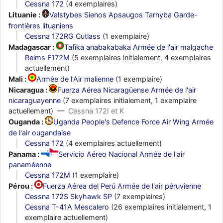
Cessna 172
(4 exemplaires)
Lituanie :
Valstybes Sienos Apsaugos Tarnyba Garde-
frontières lituaniens
Cessna 172RG Cutlass
(1 exemplaire)
Madagascar :
Tafika anabakabaka Armée de l'air malgache
Reims F172M
(5 exemplaires initialement, 4 exemplaires
actuellement)
Mali :
Armée de l'Air malienne
(1 exemplaire)
Nicaragua :
Fuerza Aérea Nicaragüense Armée de l'air
nicaraguayenne
(7 exemplaires initialement, 1 exemplaire
actuellement) —
Cessna 172I et K
Ouganda :
Uganda People's Defence Force Air Wing Armée
de l'air ougandaise
Cessna 172
(4 exemplaires actuellement)
Panama :
Servicio Aéreo Nacional Armée de l'air
panaméenne
Cessna 172M
(1 exemplaire)
Pérou :
Fuerza Aérea del Perú Armée de l'air péruvienne
Cessna 172S Skyhawk SP
(7 exemplaires)
Cessna T-41A Mescalero
(26 exemplaires initialement, 1
exemplaire actuellement)