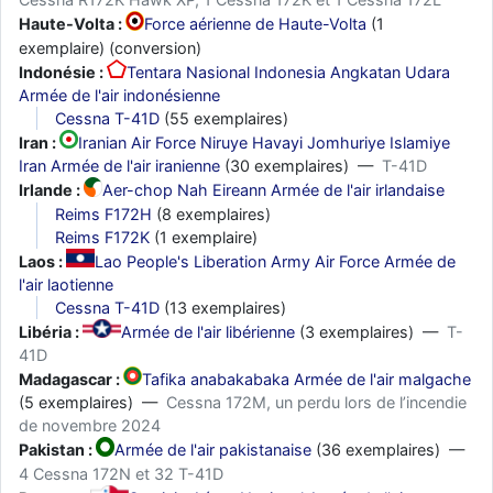
Haute-Volta :
Force aérienne de Haute-Volta
(1
exemplaire) (conversion)
Indonésie :
Tentara Nasional Indonesia Angkatan Udara
Armée de l'air indonésienne
Cessna T-41D
(55 exemplaires)
Iran :
Iranian Air Force Niruye Havayi Jomhuriye Islamiye
Iran Armée de l'air iranienne
(30 exemplaires) —
T-41D
Irlande :
Aer-chop Nah Eireann Armée de l'air irlandaise
Reims F172H
(8 exemplaires)
Reims F172K
(1 exemplaire)
Laos :
Lao People's Liberation Army Air Force Armée de
l'air laotienne
Cessna T-41D
(13 exemplaires)
Libéria :
Armée de l'air libérienne
(3 exemplaires) —
T-
41D
Madagascar :
Tafika anabakabaka Armée de l'air malgache
(5 exemplaires) —
Cessna 172M, un perdu lors de l’incendie
de novembre 2024
Pakistan :
Armée de l'air pakistanaise
(36 exemplaires) —
4 Cessna 172N et 32 T-41D