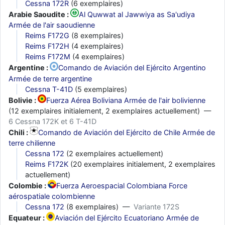
Cessna 172R
(6 exemplaires)
Arabie Saoudite :
Al Quwwat al Jawwiya as Sa'udiya
Armée de l'air saoudienne
Reims F172G
(8 exemplaires)
Reims F172H
(4 exemplaires)
Reims F172M
(4 exemplaires)
Argentine :
Comando de Aviación del Ejército Argentino
Armée de terre argentine
Cessna T-41D
(5 exemplaires)
Bolivie :
Fuerza Aérea Boliviana Armée de l'air bolivienne
(12 exemplaires initialement, 2 exemplaires actuellement) —
6 Cessna 172K et 6 T-41D
Chili :
Comando de Aviación del Ejército de Chile Armée de
terre chilienne
Cessna 172
(2 exemplaires actuellement)
Reims F172K
(20 exemplaires initialement, 2 exemplaires
actuellement)
Colombie :
Fuerza Aeroespacial Colombiana Force
aérospatiale colombienne
Cessna 172
(8 exemplaires) —
Variante 172S
Equateur :
Aviación del Ejército Ecuatoriano Armée de