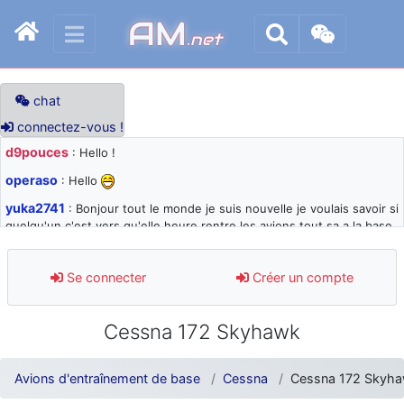
AM
.net
chat
connectez-vous !
d9pouces
: Hello !
operaso
: Hello
yuka2741
: Bonjour tout le monde je suis nouvelle je voulais savoir si
quelqu'un c'est vers qu'elle heure rentre les avions tout sa a la base
105 svp
d9pouces
: désolé pour les quelques blocages du site ces derniers
Se connecter
Créer un compte
jours : je teste des méthodes contre le spam et les bots trop nocifs
d9pouces
: Merci ! Un souvenir de la Ferté-Alais !
Cessna 172 Skyhawk
paxwax
: Super, la nouvelle bannière
d9pouces
: je suis un avion@,._,+ > lesquels ? je ne suis pas sûr de
Avions d'entraînement de base
Cessna
Cessna 172 Skyh
comprendre