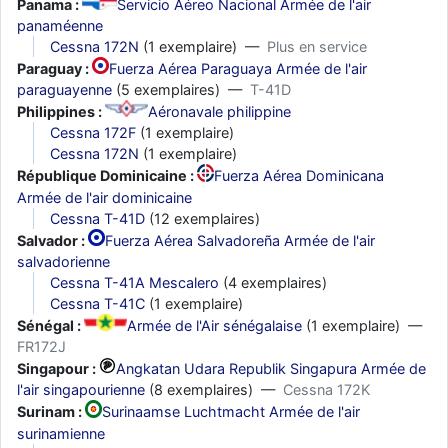
Panama :
Servicio Aéreo Nacional Armée de l'air
panaméenne
Cessna 172N
(1 exemplaire) —
Plus en service
Paraguay :
Fuerza Aérea Paraguaya Armée de l'air
paraguayenne
(5 exemplaires) —
T-41D
Philippines :
Aéronavale philippine
Cessna 172F
(1 exemplaire)
Cessna 172N
(1 exemplaire)
République Dominicaine :
Fuerza Aérea Dominicana
Armée de l'air dominicaine
Cessna T-41D
(12 exemplaires)
Salvador :
Fuerza Aérea Salvadoreña Armée de l'air
salvadorienne
Cessna T-41A Mescalero
(4 exemplaires)
Cessna T-41C
(1 exemplaire)
Sénégal :
Armée de l'Air sénégalaise
(1 exemplaire) —
FR172J
Singapour :
Angkatan Udara Republik Singapura Armée de
l'air singapourienne
(8 exemplaires) —
Cessna 172K
Surinam :
Surinaamse Luchtmacht Armée de l'air
surinamienne