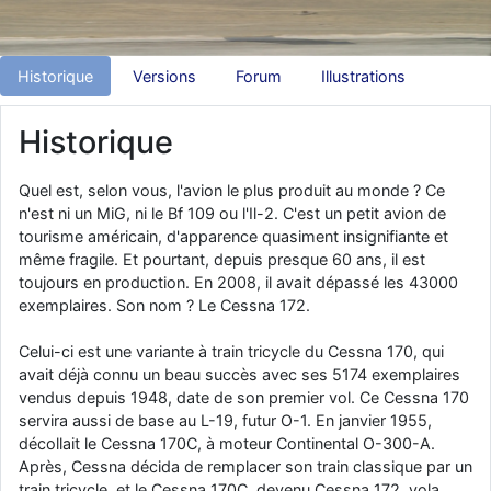
d9pouces
: Joyeux Noël à tous !
d9pouces
: mais tu peux tenter l'un des rares lycées militaires
Historique
Versions
Forum
Illustrations
comme le Prytanée dans la Sarthe, ça ne peut pas faire de mal !
d9pouces
: C'est plutôt après le lycée, voire après une prépa
Historique
scientifique, tu as donc encore un peu de temps devant toi
yaellerigolow
: bonjour a tous je suis un élève de première
Quel est, selon vous, l'avion le plus produit au monde ? Ce
passionnée par l'aviation militaire , pourrais je savoir que faire après
n'est ni un MiG, ni le Bf 109 ou l'Il-2. C'est un petit avion de
le lycée pour s'orienter et pouvoir devenir officier de l'armée de l'air?
tourisme américain, d'apparence quasiment insignifiante et
d9pouces
: lesquels, par exemple ?
même fragile. Et pourtant, depuis presque 60 ans, il est
toujours en production. En 2008, il avait dépassé les 43000
mahmoud
: bonsoir, très instructif ce site .mais nous aimerions avoir
exemplaires. Son nom ? Le Cessna 172.
les photo des anciens appareils de l'armée de l'air de la haute -volta
d9pouces
: Ça me casse quand même bien les pieds, j’avoue
Celui-ci est une variante à train tricycle du Cessna 170, qui
jericho
: Pour moi tout est à nouveau OK dirait-on… Merci à toi.
avait déjà connu un beau succès avec ses 5174 exemplaires
vendus depuis 1948, date de son premier vol. Ce Cessna 170
d9pouces
: En espérant n’avoir coupé les accessoires de personne
servira aussi de base au L-19, futur O-1. En janvier 1955,
au passage !
décollait le Cessna 170C, à moteur Continental O-300-A.
d9pouces
: j'ai trouvé un palliatif un peu violent, mais ça devrait aller
Après, Cessna décida de remplacer son train classique par un
un peu mieux
train tricycle, et le Cessna 170C, devenu Cessna 172, vola