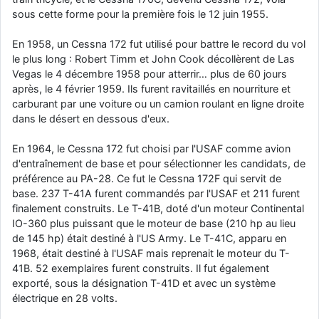
sous cette forme pour la première fois le 12 juin 1955.
d9pouces
: cette fois, c'est le Brésil et Singapour qui mettent le site
par terre
En 1958, un Cessna 172 fut utilisé pour battre le record du vol
jericho
: Ah ben je peux te confirmer que j'étais resté dans le filtre…
le plus long : Robert Timm et John Cook décollèrent de Las
Vegas le 4 décembre 1958 pour atterrir… plus de 60 jours
d9pouces
: Désolé ! Mon filtrage a été un peu trop violent
après, le 4 février 1959. Ils furent ravitaillés en nourriture et
manifestement
carburant par une voiture ou un camion roulant en ligne droite
dans le désert en dessous d'eux.
tout voir
En 1964, le Cessna 172 fut choisi par l'USAF comme avion
d'entraînement de base et pour sélectionner les candidats, de
préférence au PA-28. Ce fut le Cessna 172F qui servit de
base. 237 T-41A furent commandés par l'USAF et 211 furent
finalement construits. Le T-41B, doté d'un moteur Continental
IO-360 plus puissant que le moteur de base (210 hp au lieu
de 145 hp) était destiné à l'US Army. Le T-41C, apparu en
1968, était destiné à l'USAF mais reprenait le moteur du T-
41B. 52 exemplaires furent construits. Il fut également
exporté, sous la désignation T-41D et avec un système
électrique en 28 volts.