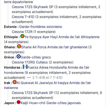
terre équatorienne
Cessna 172S Skyhawk SP
(3 exemplaires initialement, 2
exemplaires actuellement)
Cessna T-41D
(3 exemplaires initialement, 2 exemplaires
actuellement)
Estonie :
Garde-frontières estoniens
Cessna 172R
(1 exemplaire)
Ethiopie :
Ye Ityopya Ayer Hayl Armée de l'air éthiopienne
(4 exemplaires)
Ghana :
Ghana Air Force Armée de l'air ghanéenne
(3
exemplaires)
Grèce :
Garde-côtes grecs
Cessna 172RG Cutlass
(2 exemplaires)
Honduras :
Fuerza Aérea Hondureña Armée de l'air
hondurienne
(9 exemplaires initialement, 2 exemplaires
actuellement) —
2 T-41B et 7 T-41D
Irak :
Al Quwwat Al Jawwiya Al Iraqiya Armée de l'air
irakienne
Cessna 172S Skyhawk SP
(12 exemplaires initialement, 9
exemplaires actuellement)
Japon :
Kaijō Hoan-chō Garde-côtes japonais