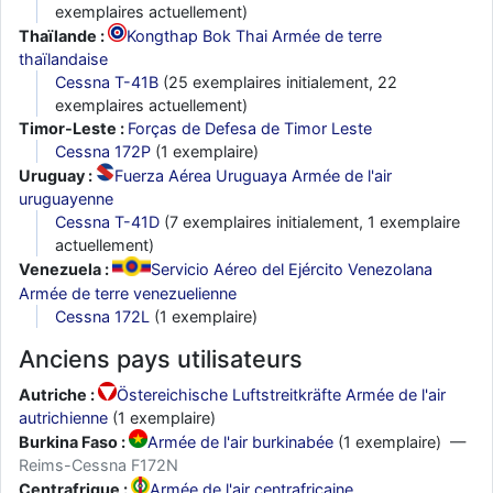
exemplaires actuellement)
Thaïlande :
Kongthap Bok Thai Armée de terre
thaïlandaise
Cessna T-41B
(25 exemplaires initialement, 22
exemplaires actuellement)
Timor-Leste :
Forças de Defesa de Timor Leste
Cessna 172P
(1 exemplaire)
Uruguay :
Fuerza Aérea Uruguaya Armée de l'air
uruguayenne
Cessna T-41D
(7 exemplaires initialement, 1 exemplaire
actuellement)
Venezuela :
Servicio Aéreo del Ejército Venezolana
Armée de terre venezuelienne
Cessna 172L
(1 exemplaire)
Anciens pays utilisateurs
Autriche :
Östereichische Luftstreitkräfte Armée de l'air
autrichienne
(1 exemplaire)
Burkina Faso :
Armée de l'air burkinabée
(1 exemplaire) —
Reims-Cessna F172N
Centrafrique :
Armée de l'air centrafricaine