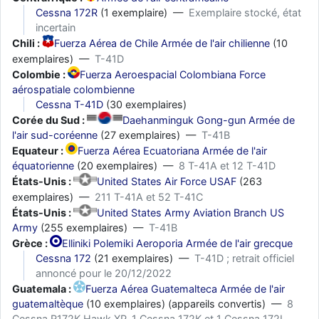
Cessna 172R
(1 exemplaire) —
Exemplaire stocké, état
incertain
Chili :
Fuerza Aérea de Chile Armée de l'air chilienne
(10
exemplaires) —
T-41D
Colombie :
Fuerza Aeroespacial Colombiana Force
aérospatiale colombienne
Cessna T-41D
(30 exemplaires)
Corée du Sud :
Daehanminguk Gong-gun Armée de
l'air sud-coréenne
(27 exemplaires) —
T-41B
Equateur :
Fuerza Aérea Ecuatoriana Armée de l'air
équatorienne
(20 exemplaires) —
8 T-41A et 12 T-41D
États-Unis :
United States Air Force USAF
(263
exemplaires) —
211 T-41A et 52 T-41C
États-Unis :
United States Army Aviation Branch US
Army
(255 exemplaires) —
T-41B
Grèce :
Elliniki Polemiki Aeroporia Armée de l'air grecque
Cessna 172
(21 exemplaires) —
T-41D ; retrait officiel
annoncé pour le 20/12/2022
Guatemala :
Fuerza Aérea Guatemalteca Armée de l'air
guatemaltèque
(10 exemplaires) (appareils convertis) —
8
Cessna R172K Hawk XP, 1 Cessna 172K et 1 Cessna 172L