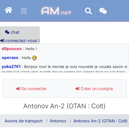
AM
.net
chat
connectez-vous !
d9pouces
: Hello !
operaso
: Hello
yuka2741
: Bonjour tout le monde je suis nouvelle je voulais savoir si
quelqu'un c'est vers qu'elle heure rentre les avions tout sa a la base
105 svp
d9pouces
: désolé pour les quelques blocages du site ces derniers
Se connecter
Créer un compte
jours : je teste des méthodes contre le spam et les bots trop nocifs
d9pouces
: Merci ! Un souvenir de la Ferté-Alais !
Antonov An-2 (OTAN : Colt)
paxwax
: Super, la nouvelle bannière
d9pouces
: je suis un avion@,._,+ > lesquels ? je ne suis pas sûr de
Avions de transport
Antonov
Antonov An-2 (OTAN : Colt)
comprendre