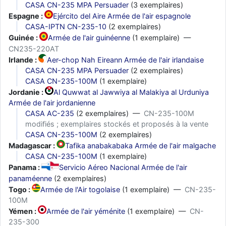
CASA CN-235 MPA Persuader
(3 exemplaires)
Espagne :
Ejército del Aire Armée de l'air espagnole
CASA-IPTN CN-235-10
(2 exemplaires)
Guinée :
Armée de l'air guinéenne
(1 exemplaire) —
CN235-220AT
Irlande :
Aer-chop Nah Eireann Armée de l'air irlandaise
CASA CN-235 MPA Persuader
(2 exemplaires)
CASA CN-235-100M
(1 exemplaire)
Jordanie :
Al Quwwat al Jawwiya al Malakiya al Urduniya
Armée de l'air jordanienne
CASA AC-235
(2 exemplaires) —
CN-235-100M
modifiés ; exemplaires stockés et proposés à la vente
CASA CN-235-100M
(2 exemplaires)
Madagascar :
Tafika anabakabaka Armée de l'air malgache
CASA CN-235-100M
(1 exemplaire)
Panama :
Servicio Aéreo Nacional Armée de l'air
panaméenne
(2 exemplaires)
Togo :
Armée de l'Air togolaise
(1 exemplaire) —
CN-235-
100M
Yémen :
Armée de l'air yéménite
(1 exemplaire) —
CN-
235-300