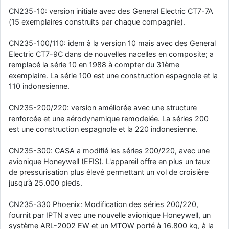
CN235-10: version initiale avec des General Electric CT7-7A
d9pouces
: cette fois, c'est le Brésil et Singapour qui mettent le site
par terre
(15 exemplaires construits par chaque compagnie).
jericho
: Ah ben je peux te confirmer que j'étais resté dans le filtre…
CN235-100/110: idem à la version 10 mais avec des General
Electric CT7-9C dans de nouvelles nacelles en composite; a
d9pouces
: Désolé ! Mon filtrage a été un peu trop violent
remplacé la série 10 en 1988 à compter du 31ème
manifestement
exemplaire. La série 100 est une construction espagnole et la
110 indonesienne.
tout voir
CN235-200/220: version améliorée avec une structure
renforcée et une aérodynamique remodelée. La séries 200
est une construction espagnole et la 220 indonesienne.
CN235-300: CASA a modifié les séries 200/220, avec une
avionique Honeywell (EFIS). L'appareil offre en plus un taux
de pressurisation plus élevé permettant un vol de croisière
jusqu’à 25.000 pieds.
CN235-330 Phoenix: Modification des séries 200/220,
fournit par IPTN avec une nouvelle avionique Honeywell, un
système ARL-2002 EW et un MTOW porté à 16.800 kg, à la