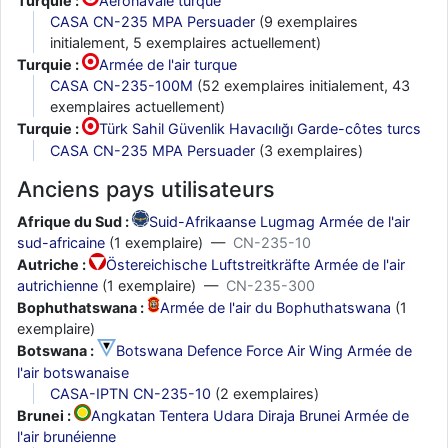
Turquie :
Aéronavale turque
CASA CN-235 MPA Persuader
(9 exemplaires
initialement, 5 exemplaires actuellement)
Turquie :
Armée de l'air turque
CASA CN-235-100M
(52 exemplaires initialement, 43
exemplaires actuellement)
Turquie :
Türk Sahil Güvenlik Havacılığı Garde-côtes turcs
CASA CN-235 MPA Persuader
(3 exemplaires)
Anciens pays utilisateurs
Afrique du Sud :
Suid-Afrikaanse Lugmag Armée de l'air
sud-africaine
(1 exemplaire) —
CN-235-10
Autriche :
Östereichische Luftstreitkräfte Armée de l'air
autrichienne
(1 exemplaire) —
CN-235-300
Bophuthatswana :
Armée de l'air du Bophuthatswana
(1
exemplaire)
Botswana :
Botswana Defence Force Air Wing Armée de
l'air botswanaise
CASA-IPTN CN-235-10
(2 exemplaires)
Brunei :
Angkatan Tentera Udara Diraja Brunei Armée de
l'air brunéienne