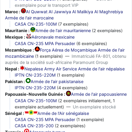
exemplaire pour le transport VIP
Maroc :
Al Quwwat Al Jawwiya Al Malikiya Al Maghrebiya
Armée de l'air marocaine
CASA CN-235-100M
(7 exemplaires)
Mauritanie :
Armée de l'air mauritanienne
(2 exemplaires)
Mexique :
Aéronavale mexicaine
CASA CN-235 MPA Persuader
(6 exemplaires)
Mozambique :
Força Aérea de Moçambique Armée de l'air
mozambicaine
(1 exemplaire) —
Immatriculé FA-801, obtenu
auprès de la société sud-africaine Paramount Group
Nepal :
Nepalese Army Air Service Armée de l'air népalaise
IPTN CN-235-220M
(1 exemplaire)
Pakistan :
Armée de l'air pakistanaise
IPTN CN-235-220M
(4 exemplaires)
Papouasie-Nouvelle Guinée :
Armée de l'air papouasienne
CASA CN-235-100M
(2 exemplaires initialement, 1
exemplaire actuellement) —
Un exemplaire stocké
Sénégal :
Armée de l'Air sénégalaise
CASA CN-235 MPA Persuader
(1 exemplaire)
CASA CN-235-200
(2 exemplaires)