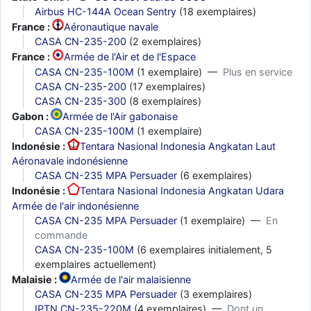
Airbus HC-144A Ocean Sentry
(18 exemplaires)
France :
Aéronautique navale
CASA CN-235-200
(2 exemplaires)
France :
Armée de l'Air et de l'Espace
CASA CN-235-100M
(1 exemplaire) —
Plus en service
CASA CN-235-200
(17 exemplaires)
CASA CN-235-300
(8 exemplaires)
Gabon :
Armée de l'Air gabonaise
CASA CN-235-100M
(1 exemplaire)
Indonésie :
Tentara Nasional Indonesia Angkatan Laut
Aéronavale indonésienne
CASA CN-235 MPA Persuader
(6 exemplaires)
Indonésie :
Tentara Nasional Indonesia Angkatan Udara
Armée de l'air indonésienne
CASA CN-235 MPA Persuader
(1 exemplaire) —
En
commande
CASA CN-235-100M
(6 exemplaires initialement, 5
exemplaires actuellement)
Malaisie :
Armée de l'air malaisienne
CASA CN-235 MPA Persuader
(3 exemplaires)
IPTN CN-235-220M
(4 exemplaires) —
Dont un