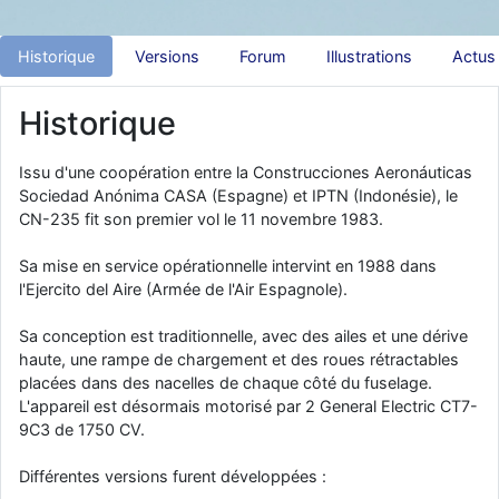
d9pouces
: Joyeux Noël à tous !
Historique
Versions
Forum
Illustrations
Actus
d9pouces
: mais tu peux tenter l'un des rares lycées militaires
comme le Prytanée dans la Sarthe, ça ne peut pas faire de mal !
Historique
d9pouces
: C'est plutôt après le lycée, voire après une prépa
scientifique, tu as donc encore un peu de temps devant toi
Issu d'une coopération entre la Construcciones Aeronáuticas
yaellerigolow
: bonjour a tous je suis un élève de première
Sociedad Anónima CASA (Espagne) et IPTN (Indonésie), le
passionnée par l'aviation militaire , pourrais je savoir que faire après
CN-235 fit son premier vol le 11 novembre 1983.
le lycée pour s'orienter et pouvoir devenir officier de l'armée de l'air?
d9pouces
: lesquels, par exemple ?
Sa mise en service opérationnelle intervint en 1988 dans
mahmoud
: bonsoir, très instructif ce site .mais nous aimerions avoir
l'Ejercito del Aire (Armée de l'Air Espagnole).
les photo des anciens appareils de l'armée de l'air de la haute -volta
Sa conception est traditionnelle, avec des ailes et une dérive
d9pouces
: Ça me casse quand même bien les pieds, j’avoue
haute, une rampe de chargement et des roues rétractables
jericho
: Pour moi tout est à nouveau OK dirait-on… Merci à toi.
placées dans des nacelles de chaque côté du fuselage.
L'appareil est désormais motorisé par 2 General Electric CT7-
d9pouces
: En espérant n’avoir coupé les accessoires de personne
9C3 de 1750 CV.
au passage !
d9pouces
: j'ai trouvé un palliatif un peu violent, mais ça devrait aller
Différentes versions furent développées :
un peu mieux