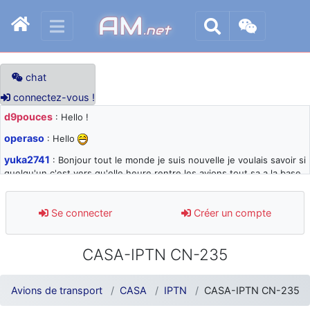
AM
.net
chat
connectez-vous !
d9pouces
: Hello !
operaso
: Hello
yuka2741
: Bonjour tout le monde je suis nouvelle je voulais savoir si
quelqu'un c'est vers qu'elle heure rentre les avions tout sa a la base
105 svp
d9pouces
: désolé pour les quelques blocages du site ces derniers
Se connecter
Créer un compte
jours : je teste des méthodes contre le spam et les bots trop nocifs
d9pouces
: Merci ! Un souvenir de la Ferté-Alais !
CASA-IPTN CN-235
paxwax
: Super, la nouvelle bannière
d9pouces
: je suis un avion@,._,+ > lesquels ? je ne suis pas sûr de
Avions de transport
CASA
IPTN
CASA-IPTN CN-235
comprendre