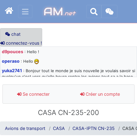
AM
.net
chat
connectez-vous !
d9pouces
: Hello !
operaso
: Hello
yuka2741
: Bonjour tout le monde je suis nouvelle je voulais savoir si
quelqu'un c'est vers qu'elle heure rentre les avions tout sa a la base
105 svp
d9pouces
: désolé pour les quelques blocages du site ces derniers
Se connecter
Créer un compte
jours : je teste des méthodes contre le spam et les bots trop nocifs
d9pouces
: Merci ! Un souvenir de la Ferté-Alais !
CASA CN-235-200
paxwax
: Super, la nouvelle bannière
d9pouces
: je suis un avion@,._,+ > lesquels ? je ne suis pas sûr de
Avions de transport
CASA
CASA-IPTN CN-235
CASA 
comprendre