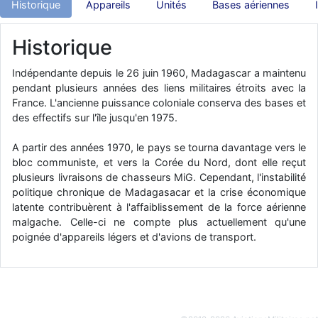
Historique
Appareils
Unités
Bases aériennes
d9pouces
: Joyeux Noël à tous !
Historique
d9pouces
: mais tu peux tenter l'un des rares lycées militaires
comme le Prytanée dans la Sarthe, ça ne peut pas faire de mal !
Indépendante depuis le 26 juin 1960, Madagascar a maintenu
d9pouces
: C'est plutôt après le lycée, voire après une prépa
pendant plusieurs années des liens militaires étroits avec la
scientifique, tu as donc encore un peu de temps devant toi
France. L'ancienne puissance coloniale conserva des bases et
yaellerigolow
: bonjour a tous je suis un élève de première
des effectifs sur l'île jusqu'en 1975.
passionnée par l'aviation militaire , pourrais je savoir que faire après
le lycée pour s'orienter et pouvoir devenir officier de l'armée de l'air?
A partir des années 1970, le pays se tourna davantage vers le
d9pouces
bloc communiste, et vers la Corée du Nord, dont elle reçut
: lesquels, par exemple ?
plusieurs livraisons de chasseurs MiG. Cependant, l'instabilité
mahmoud
: bonsoir, très instructif ce site .mais nous aimerions avoir
politique chronique de Madagasacar et la crise économique
les photo des anciens appareils de l'armée de l'air de la haute -volta
latente contribuèrent à l'affaiblissement de la force aérienne
d9pouces
: Ça me casse quand même bien les pieds, j’avoue
malgache. Celle-ci ne compte plus actuellement qu'une
poignée d'appareils légers et d'avions de transport.
jericho
: Pour moi tout est à nouveau OK dirait-on… Merci à toi.
d9pouces
: En espérant n’avoir coupé les accessoires de personne
au passage !
d9pouces
: j'ai trouvé un palliatif un peu violent, mais ça devrait aller
un peu mieux