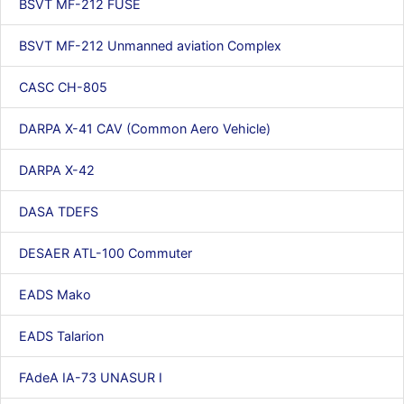
BSVT MF-212 FUSE
d9pouces
: cette fois, c'est le Brésil et Singapour qui mettent le site
par terre
BSVT MF-212 Unmanned aviation Complex
jericho
: Ah ben je peux te confirmer que j'étais resté dans le filtre…
CASC CH-805
d9pouces
: Désolé ! Mon filtrage a été un peu trop violent
manifestement
DARPA X-41 CAV (Common Aero Vehicle)
tout voir
DARPA X-42
DASA TDEFS
DESAER ATL-100 Commuter
EADS Mako
EADS Talarion
FAdeA IA-73 UNASUR I