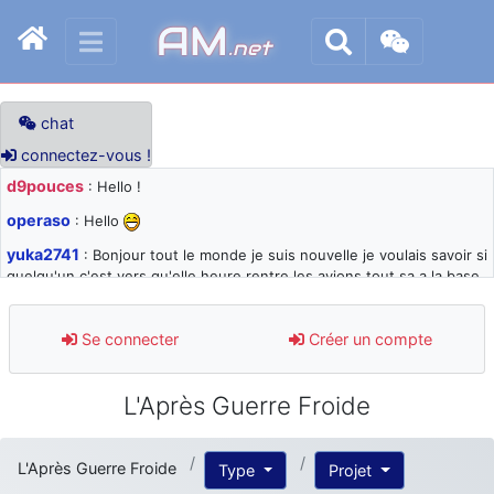
AM
.net
chat
connectez-vous !
d9pouces
: Hello !
operaso
: Hello
yuka2741
: Bonjour tout le monde je suis nouvelle je voulais savoir si
quelqu'un c'est vers qu'elle heure rentre les avions tout sa a la base
105 svp
d9pouces
: désolé pour les quelques blocages du site ces derniers
Se connecter
Créer un compte
jours : je teste des méthodes contre le spam et les bots trop nocifs
d9pouces
: Merci ! Un souvenir de la Ferté-Alais !
L'Après Guerre Froide
paxwax
: Super, la nouvelle bannière
d9pouces
: je suis un avion@,._,+ > lesquels ? je ne suis pas sûr de
L'Après Guerre Froide
Type
Projet
comprendre