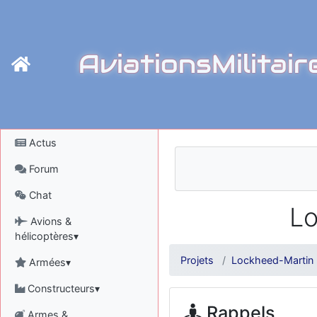
AviationsMilitair
Actus
Forum
Chat
Lo
Avions &
hélicoptères▾
Projets
Lockheed-Martin
Armées▾
Constructeurs▾
Rappels
Armes &