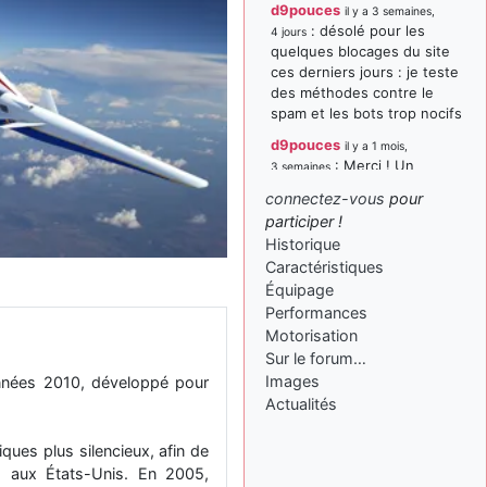
d9pouces
il y a 3 semaines,
: désolé pour les
4 jours
quelques blocages du site
ces derniers jours : je teste
des méthodes contre le
spam et les bots trop nocifs
d9pouces
il y a 1 mois,
: Merci ! Un
3 semaines
souvenir de la Ferté-Alais !
connectez-vous
pour
paxwax
:
participer !
il y a 1 mois, 3 semaines
Super, la nouvelle bannière
Historique
Caractéristiques
d9pouces
il y a 2 mois,
Équipage
: je suis un
1 semaine
avion@,._,+ > lesquels ? je
Performances
ne suis pas sûr de
Motorisation
comprendre
Sur le forum…
Images
nnées 2010, développé pour
d9pouces
il y a 2 mois,
Actualités
: ouakamois > si tu
1 semaine
parles du sujet sur l'Armée
de l'Air, bien sûr que oui !
ues plus silencieux, afin de
s aux États-Unis. En 2005,
je suis un avion@,._,+
il y a