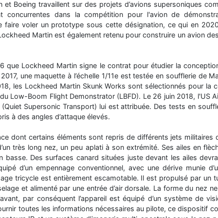
 et Boeing travaillent sur des projets d’avions supersoniques comm
t concurrentes dans la compétition pour l'avion de démonstra
 faire voler un prototype sous cette désignation, ce qui en 2020 n
ockheed Martin est également retenu pour construire un avion des
016 que Lockheed Martin signe le contrat pour étudier la conception
il 2017, une maquette à l’échelle 1/11e est testée en soufflerie de Ma
2018, les Lockheed Martin Skunk Works sont sélectionnés pour la c
2021 du Low-Boom Flight Demonstrator (LBFD). Le 26 juin 2018, l'US 
Quiet Supersonic Transport) lui est attribuée. Des tests en souff
is à des angles d’attaque élevés.
e dont certains éléments sont repris de différents jets militaires
d’un très long nez, un peu aplati à son extrémité. Ses ailes en flè
n basse. Des surfaces canard situées juste devant les ailes dev
équipé d’un empennage conventionnel, avec une dérive munie d’u
ssage tricycle est entièrement escamotable. Il est propulsé par un 
fuselage et alimenté par une entrée d’air dorsale. La forme du nez n
s l’avant, par conséquent l’appareil est équipé d’un système de v
fournir toutes les informations nécessaires au pilote, ce dispositi