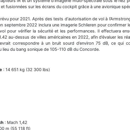
es capteurs IR et un système d’imagerie multi-spectrale sous le nez p
et fusionnées sur les écrans du cockpit grâce à une avionique spéc
révu pour 2021. Après des tests d'autorisation de vol à l’Armstron
'en septembre 2022 inclura une imagerie Schlieren pour confirmer 
ol pour vérifier la sécurité et les performances. Il effectuera e
1.42 au-dessus de villes américaines en 2022, afin d’évaluer les ré
evrait correspondre à un bruit sourd d’environ 75 dB, ce qui c
au lieu du bang sonique de 105-110 dB du Concorde.
e
: 14 651 kg (32 300 lbs)
ch
: Mach 1,42
00 m (55 118 ft)