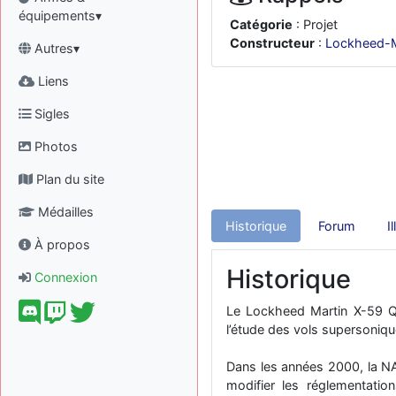
équipements▾
Catégorie
: Projet
Constructeur
:
Lockheed-M
Autres▾
Liens
Sigles
Photos
Plan du site
Médailles
Historique
Forum
I
À propos
Historique
Connexion
Le Lockheed Martin X-59 Q
l’étude des vols supersoniqu
Dans les années 2000, la NA
modifier les réglementati