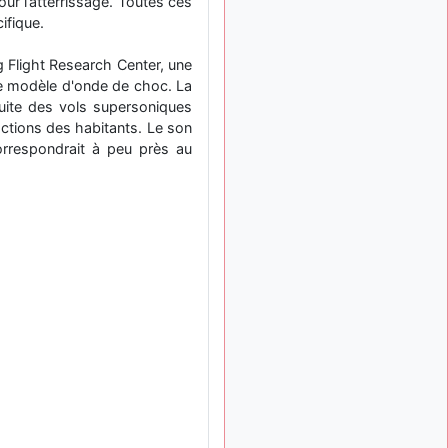
meeting de Lann Bihoué de
our l’atterrissage. Toutes ces
2026 ?
ifique.
cachée dans les pins
il y a
g Flight Research Center, une
: Coucou et
6 mois, 3 semaines
le modèle d'onde de choc. La
excellente année 2026 à
tous et au site!
nsuite des vols supersoniques
actions des habitants. Le son
jericho
: Bonne
il y a 7 mois
orrespondrait à peu près au
année et tous mes meilleurs
voeux à tous pour 2026 !
little boy
il y a 7 mois,
: je vous souhaite
1 semaine
un bon réveillon pour cette
nouvelle année!
jericho
:
il y a 7 mois, 1 semaine
Merci D9pouces, à mon tour
de souhaiter un Joyeux
Noël et de bonnes fêtes de
fin d'année.
d9pouces
il y a 7 mois,
: Joyeux Noël à
1 semaine
tous !