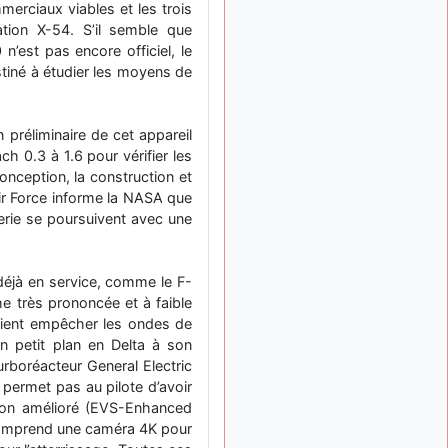
erciaux viables et les trois
: Bonjour je
2 mois, 1 semaine
viens d'arriver il y a
tion X-54. S’il semble que
quelques moi et quelques
’est pas encore officiel, le
avions n'ont pas les mêmes
tiné à étudier les moyens de
noms qu'aujourd'hui
ouakamois
il y a 2 mois,
: Bonjourà toutes
 préliminaire de cet appareil
2 semaines
et à tous.en espérantque
ch 0.3 à 1.6 pour vérifier les
ces quelques images du
onception, la construction et
Pays Basque vous auront
Air Force informe la NASA que
plu ; Agur…
lerie se poursuivent avec une
d9pouces
il y a 2 mois,
: Je me rattraperai
2 semaines
à la Ferté samedi
 déjà en service, comme le F-
che très prononcée et à faible
d9pouces
il y a 2 mois,
raient empêcher les ondes de
:
2 semaines
Malheureusement non
un
n petit plan en Delta à son
peu trop loin pour moi !
turboréacteur General Electric
e permet pas au pilote d’avoir
fox_50
:
il y a 2 mois, 3 semaines
ision amélioré (EVS-Enhanced
Bonjour, certains parmis
f comprend une caméra 4K pour
vous étaient-ils présent au