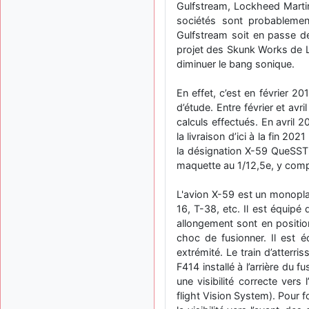
Gulfstream, Lockheed Martin
sociétés sont probablemen
Gulfstream soit en passe de
projet des Skunk Works de L
diminuer le bang sonique.
En effet, c’est en février 2
d’étude. Entre février et avr
calculs effectués. En avril 
la livraison d’ici à la fin 
la désignation X-59 QueSST (
maquette au 1/12,5e, y compr
L'avion X-59 est un monoplac
16, T-38, etc. Il est équipé 
allongement sont en positio
choc de fusionner. Il est 
extrémité. Le train d’atterri
F414 installé à l’arrière du 
une visibilité correcte ver
flight Vision System). Pour 