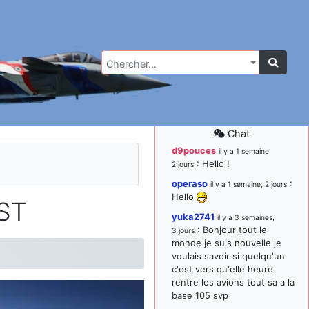
Chercher…
Chat
d9pouces
il y a 1 semaine,
: Hello !
2 jours
operaso
:
il y a 1 semaine, 2 jours
Hello
SST
yuka2741
il y a 3 semaines,
: Bonjour tout le
3 jours
monde je suis nouvelle je
voulais savoir si quelqu'un
c'est vers qu'elle heure
rentre les avions tout sa a la
base 105 svp