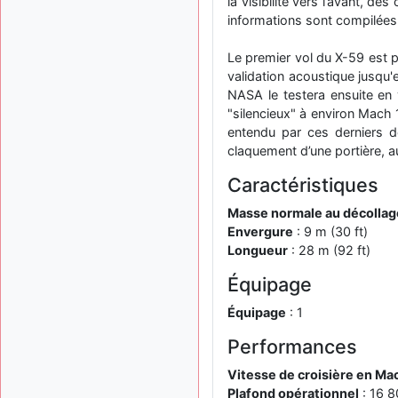
la visibilité vers l’avant, d
informations sont compilées 
Le premier vol du X-59 est p
validation acoustique jusqu
NASA le testera ensuite en v
"silencieux" à environ Mach 
entendu par ces derniers d
claquement d’une portière, 
Caractéristiques
Masse normale au décollag
Envergure
: 9 m (30 ft)
Longueur
: 28 m (92 ft)
Équipage
Équipage
: 1
Performances
Vitesse de croisière en Ma
Plafond opérationnel
: 16 8