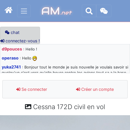
AM
.net
chat
connectez-vous !
d9pouces
: Hello !
operaso
: Hello
yuka2741
: Bonjour tout le monde je suis nouvelle je voulais savoir si
quelqu'un c'est vers qu'elle heure rentre les avions tout sa a la base
105 svp
d9pouces
: désolé pour les quelques blocages du site ces derniers
Se connecter
Créer un compte
jours : je teste des méthodes contre le spam et les bots trop nocifs
d9pouces
: Merci ! Un souvenir de la Ferté-Alais !
Cessna 172D civil en vol
paxwax
: Super, la nouvelle bannière
d9pouces
: je suis un avion@,._,+ > lesquels ? je ne suis pas sûr de
comprendre