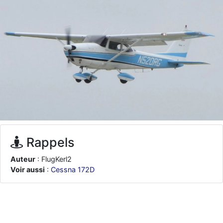
d9pouces
: ouakamois > si tu parles du sujet sur l'Armée de l'Air,
bien sûr que oui !
je suis un avion@,._,+
: Bonjour je viens d'arriver il y a quelques
moi et quelques avions n'ont pas les mêmes noms qu'aujourd'hui
ouakamois
: Bonjourà toutes et à tous.en espérantque ces
quelques images du Pays Basque vous auront plu ; Agur…
d9pouces
: Je me rattraperai à la Ferté samedi
d9pouces
: Malheureusement non
un peu trop loin pour moi !
fox_50
: Bonjour, certains parmis vous étaient-ils présent au
meeting de Lann Bihoué de 2026 ?
cachée dans les pins
: Coucou et excellente année 2026 à tous et
Rappels
au site!
Auteur
: FlugKerl2
jericho
: Bonne année et tous mes meilleurs voeux à tous pour
Voir aussi
:
Cessna 172D
2026 !
little boy
: je vous souhaite un bon réveillon pour cette nouvelle
année!
jericho
: Merci D9pouces, à mon tour de souhaiter un Joyeux Noël
et de bonnes fêtes de fin d'année.