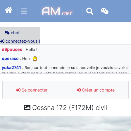
AM
.net
chat
connectez-vous !
d9pouces
: Hello !
operaso
: Hello
yuka2741
: Bonjour tout le monde je suis nouvelle je voulais savoir si
quelqu'un c'est vers qu'elle heure rentre les avions tout sa a la base
105 svp
d9pouces
: désolé pour les quelques blocages du site ces derniers
Se connecter
Créer un compte
jours : je teste des méthodes contre le spam et les bots trop nocifs
d9pouces
: Merci ! Un souvenir de la Ferté-Alais !
Cessna 172 (F172M) civil
paxwax
: Super, la nouvelle bannière
d9pouces
: je suis un avion@,._,+ > lesquels ? je ne suis pas sûr de
comprendre