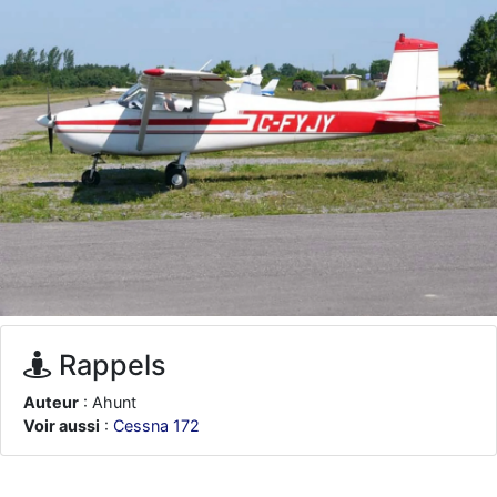
d9pouces
: ouakamois > si tu parles du sujet sur l'Armée de l'Air,
bien sûr que oui !
je suis un avion@,._,+
: Bonjour je viens d'arriver il y a quelques
moi et quelques avions n'ont pas les mêmes noms qu'aujourd'hui
ouakamois
: Bonjourà toutes et à tous.en espérantque ces
quelques images du Pays Basque vous auront plu ; Agur…
d9pouces
: Je me rattraperai à la Ferté samedi
d9pouces
: Malheureusement non
un peu trop loin pour moi !
fox_50
: Bonjour, certains parmis vous étaient-ils présent au
meeting de Lann Bihoué de 2026 ?
cachée dans les pins
: Coucou et excellente année 2026 à tous et
au site!
Rappels
jericho
: Bonne année et tous mes meilleurs voeux à tous pour
2026 !
Auteur
: Ahunt
little boy
: je vous souhaite un bon réveillon pour cette nouvelle
Voir aussi
:
Cessna 172
année!
jericho
: Merci D9pouces, à mon tour de souhaiter un Joyeux Noël
et de bonnes fêtes de fin d'année.