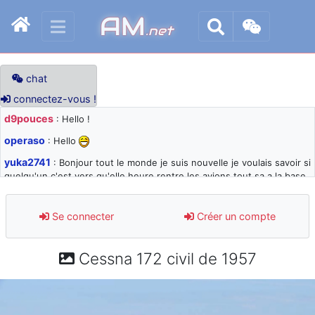
AM
.net
chat
connectez-vous !
d9pouces
: Hello !
operaso
: Hello
yuka2741
: Bonjour tout le monde je suis nouvelle je voulais savoir si
quelqu'un c'est vers qu'elle heure rentre les avions tout sa a la base
105 svp
d9pouces
: désolé pour les quelques blocages du site ces derniers
Se connecter
Créer un compte
jours : je teste des méthodes contre le spam et les bots trop nocifs
d9pouces
: Merci ! Un souvenir de la Ferté-Alais !
Cessna 172 civil de 1957
paxwax
: Super, la nouvelle bannière
d9pouces
: je suis un avion@,._,+ > lesquels ? je ne suis pas sûr de
comprendre