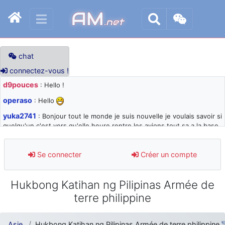
AM
.net
chat
connectez-vous !
d9pouces
: Hello !
operaso
: Hello
yuka2741
: Bonjour tout le monde je suis nouvelle je voulais savoir si
quelqu'un c'est vers qu'elle heure rentre les avions tout sa a la base
105 svp
d9pouces
: désolé pour les quelques blocages du site ces derniers
Se connecter
Créer un compte
jours : je teste des méthodes contre le spam et les bots trop nocifs
d9pouces
: Merci ! Un souvenir de la Ferté-Alais !
Hukbong Katihan ng Pilipinas Armée de
paxwax
: Super, la nouvelle bannière
terre philippine
d9pouces
: je suis un avion@,._,+ > lesquels ? je ne suis pas sûr de
comprendre
Asie
Hukbong Katihan ng Pilipinas Armée de terre philippine