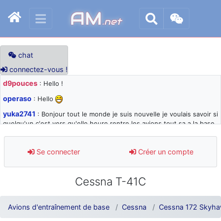
AM
.net
chat
connectez-vous !
d9pouces
: Hello !
operaso
: Hello
yuka2741
: Bonjour tout le monde je suis nouvelle je voulais savoir si
quelqu'un c'est vers qu'elle heure rentre les avions tout sa a la base
105 svp
d9pouces
: désolé pour les quelques blocages du site ces derniers
Se connecter
Créer un compte
jours : je teste des méthodes contre le spam et les bots trop nocifs
d9pouces
: Merci ! Un souvenir de la Ferté-Alais !
Cessna T-41C
paxwax
: Super, la nouvelle bannière
d9pouces
: je suis un avion@,._,+ > lesquels ? je ne suis pas sûr de
Avions d'entraînement de base
Cessna
Cessna 172 Skyh
comprendre