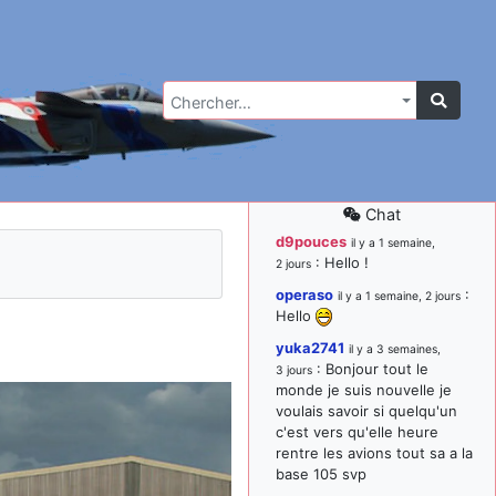
Chercher…
Chat
d9pouces
il y a 1 semaine,
: Hello !
2 jours
operaso
:
il y a 1 semaine, 2 jours
Hello
l
yuka2741
il y a 3 semaines,
: Bonjour tout le
3 jours
monde je suis nouvelle je
voulais savoir si quelqu'un
c'est vers qu'elle heure
rentre les avions tout sa a la
base 105 svp