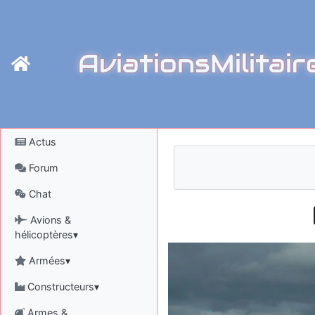
AviationsMilitair
Actus
Forum
Chat
Avions &
hélicoptères▾
Armées▾
Constructeurs▾
Armes &