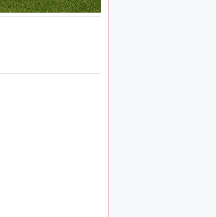
: Bonjour je
2 mois, 1 semaine
viens d'arriver il y a
quelques moi et quelques
avions n'ont pas les mêmes
noms qu'aujourd'hui
ouakamois
il y a 2 mois,
: Bonjourà toutes
2 semaines
et à tous.en espérantque
ces quelques images du
Pays Basque vous auront
plu ; Agur…
d9pouces
il y a 2 mois,
: Je me rattraperai
2 semaines
à la Ferté samedi
d9pouces
il y a 2 mois,
:
2 semaines
Malheureusement non
un
peu trop loin pour moi !
fox_50
:
il y a 2 mois, 3 semaines
Bonjour, certains parmis
vous étaient-ils présent au