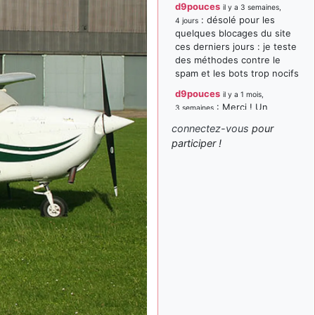
d9pouces
il y a 3 semaines,
: désolé pour les
4 jours
quelques blocages du site
ces derniers jours : je teste
des méthodes contre le
spam et les bots trop nocifs
d9pouces
il y a 1 mois,
: Merci ! Un
3 semaines
souvenir de la Ferté-Alais !
connectez-vous
pour
paxwax
:
participer !
il y a 1 mois, 3 semaines
Super, la nouvelle bannière
d9pouces
il y a 2 mois,
: je suis un
1 semaine
avion@,._,+ > lesquels ? je
ne suis pas sûr de
comprendre
d9pouces
il y a 2 mois,
: ouakamois > si tu
1 semaine
parles du sujet sur l'Armée
de l'Air, bien sûr que oui !
je suis un avion@,._,+
il y a