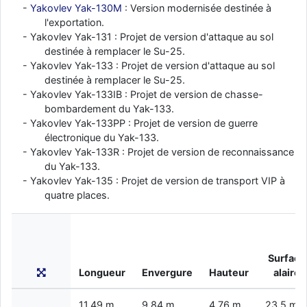
Yakovlev Yak-130M
: Version modernisée destinée à
l'exportation.
Yakovlev Yak-131 : Projet de version d'attaque au sol
destinée à remplacer le Su-25.
Yakovlev Yak-133 : Projet de version d'attaque au sol
destinée à remplacer le Su-25.
Yakovlev Yak-133IB : Projet de version de chasse-
bombardement du Yak-133.
Yakovlev Yak-133PP : Projet de version de guerre
électronique du Yak-133.
Yakovlev Yak-133R : Projet de version de reconnaissance
du Yak-133.
Yakovlev Yak-135 : Projet de version de transport VIP à
quatre places.
Surface
Longueur
Envergure
Hauteur
alaire
11,49 m
9,84 m
4,76 m
23,5 m²