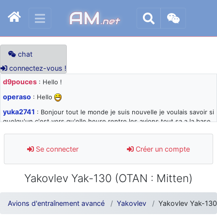
AM
.net
chat
connectez-vous !
d9pouces
: Hello !
operaso
: Hello
yuka2741
: Bonjour tout le monde je suis nouvelle je voulais savoir si
quelqu'un c'est vers qu'elle heure rentre les avions tout sa a la base
105 svp
d9pouces
: désolé pour les quelques blocages du site ces derniers
Se connecter
Créer un compte
jours : je teste des méthodes contre le spam et les bots trop nocifs
d9pouces
: Merci ! Un souvenir de la Ferté-Alais !
Yakovlev Yak-130 (OTAN : Mitten)
paxwax
: Super, la nouvelle bannière
d9pouces
: je suis un avion@,._,+ > lesquels ? je ne suis pas sûr de
Avions d'entraînement avancé
Yakovlev
Yakovlev Yak-130
comprendre