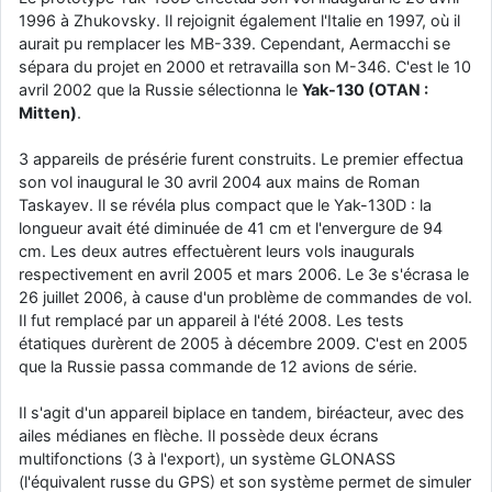
1996 à Zhukovsky. Il rejoignit également l'Italie en 1997, où il
d9pouces
: cette fois, c'est le Brésil et Singapour qui mettent le site
aurait pu remplacer les MB-339. Cependant, Aermacchi se
par terre
sépara du projet en 2000 et retravailla son M-346. C'est le 10
jericho
: Ah ben je peux te confirmer que j'étais resté dans le filtre…
avril 2002 que la Russie sélectionna le
Yak-130 (OTAN :
Mitten)
.
d9pouces
: Désolé ! Mon filtrage a été un peu trop violent
manifestement
3 appareils de présérie furent construits. Le premier effectua
son vol inaugural le 30 avril 2004 aux mains de Roman
tout voir
Taskayev. Il se révéla plus compact que le Yak-130D : la
longueur avait été diminuée de 41 cm et l'envergure de 94
cm. Les deux autres effectuèrent leurs vols inaugurals
respectivement en avril 2005 et mars 2006. Le 3e s'écrasa le
26 juillet 2006, à cause d'un problème de commandes de vol.
Il fut remplacé par un appareil à l'été 2008. Les tests
étatiques durèrent de 2005 à décembre 2009. C'est en 2005
que la Russie passa commande de 12 avions de série.
Il s'agit d'un appareil biplace en tandem, biréacteur, avec des
ailes médianes en flèche. Il possède deux écrans
multifonctions (3 à l'export), un système GLONASS
(l'équivalent russe du GPS) et son système permet de simuler