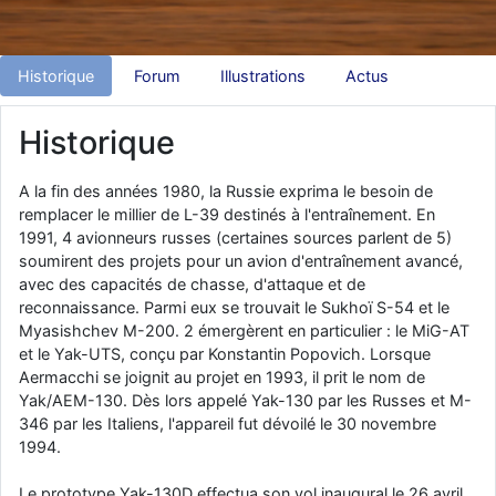
d9pouces
: Joyeux Noël à tous !
d9pouces
: mais tu peux tenter l'un des rares lycées militaires
Historique
Forum
Illustrations
Actus
comme le Prytanée dans la Sarthe, ça ne peut pas faire de mal !
d9pouces
: C'est plutôt après le lycée, voire après une prépa
Historique
scientifique, tu as donc encore un peu de temps devant toi
yaellerigolow
: bonjour a tous je suis un élève de première
A la fin des années 1980, la Russie exprima le besoin de
passionnée par l'aviation militaire , pourrais je savoir que faire après
remplacer le millier de L-39 destinés à l'entraînement. En
le lycée pour s'orienter et pouvoir devenir officier de l'armée de l'air?
1991, 4 avionneurs russes (certaines sources parlent de 5)
d9pouces
: lesquels, par exemple ?
soumirent des projets pour un avion d'entraînement avancé,
avec des capacités de chasse, d'attaque et de
mahmoud
: bonsoir, très instructif ce site .mais nous aimerions avoir
reconnaissance. Parmi eux se trouvait le Sukhoï S-54 et le
les photo des anciens appareils de l'armée de l'air de la haute -volta
Myasishchev M-200. 2 émergèrent en particulier : le MiG-AT
d9pouces
: Ça me casse quand même bien les pieds, j’avoue
et le Yak-UTS, conçu par Konstantin Popovich. Lorsque
jericho
Aermacchi se joignit au projet en 1993, il prit le nom de
: Pour moi tout est à nouveau OK dirait-on… Merci à toi.
Yak/AEM-130. Dès lors appelé Yak-130 par les Russes et M-
d9pouces
: En espérant n’avoir coupé les accessoires de personne
346 par les Italiens, l'appareil fut dévoilé le 30 novembre
au passage !
1994.
d9pouces
: j'ai trouvé un palliatif un peu violent, mais ça devrait aller
un peu mieux
Le prototype Yak-130D effectua son vol inaugural le 26 avril