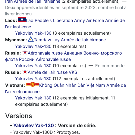
Iran Armée de l'air iranienne
(2 exemplaires actuellement) —
Deux appareils identifiés en septembre 2023, nombre final à
livrer inconnu
Laos :
Lao People's Liberation Army Air Force Armée de
l'air laotienne
Yakovlev Yak-130
(3 exemplaires actuellement)
Myanmar :
Tamdaw Lay Armée de l'air birmane
Yakovlev Yak-130
(18 exemplaires)
Russie :
Aéronavale russe Авиация Военно-морского
флота России Aéronavale russe
Yakovlev Yak-130
(10 exemplaires) —
En commande
Russie :
Armée de l'air russe VKS
Yakovlev Yak-130
(112 exemplaires actuellement)
Vietnam :
Không Quân Nhân Dân Việt Nam Armée de
l'air vietnamienne
Yakovlev Yak-130
(12 exemplaires initialement, 11
exemplaires actuellement)
Versions
Yakovlev Yak-130
: Version de série.
Yakovlev Yak-130D : Prototypes.