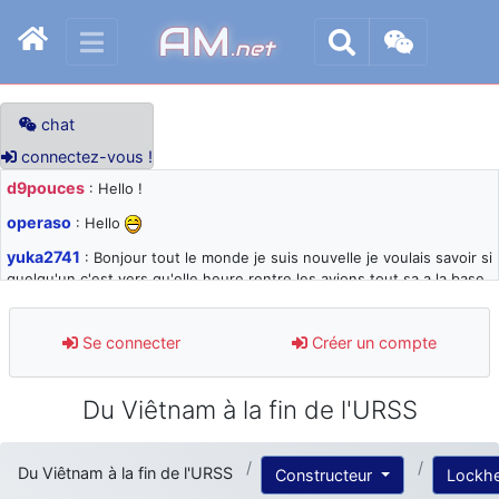
AM
.net
chat
connectez-vous !
d9pouces
: Hello !
operaso
: Hello
yuka2741
: Bonjour tout le monde je suis nouvelle je voulais savoir si
quelqu'un c'est vers qu'elle heure rentre les avions tout sa a la base
105 svp
d9pouces
: désolé pour les quelques blocages du site ces derniers
Se connecter
Créer un compte
jours : je teste des méthodes contre le spam et les bots trop nocifs
d9pouces
: Merci ! Un souvenir de la Ferté-Alais !
Du Viêtnam à la fin de l'URSS
paxwax
: Super, la nouvelle bannière
d9pouces
: je suis un avion@,._,+ > lesquels ? je ne suis pas sûr de
Du Viêtnam à la fin de l'URSS
Constructeur
Lockh
comprendre