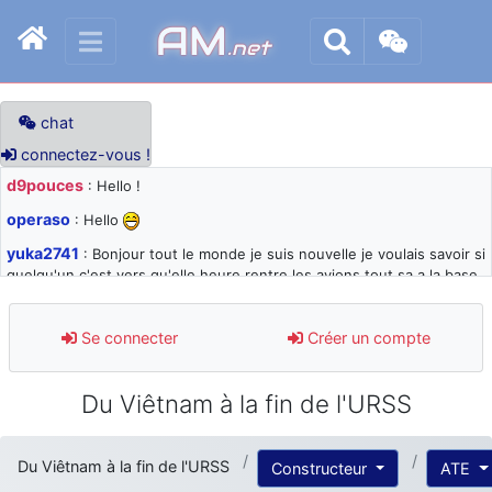
AM
.net
chat
connectez-vous !
d9pouces
: Hello !
operaso
: Hello
yuka2741
: Bonjour tout le monde je suis nouvelle je voulais savoir si
quelqu'un c'est vers qu'elle heure rentre les avions tout sa a la base
105 svp
d9pouces
: désolé pour les quelques blocages du site ces derniers
Se connecter
Créer un compte
jours : je teste des méthodes contre le spam et les bots trop nocifs
d9pouces
: Merci ! Un souvenir de la Ferté-Alais !
Du Viêtnam à la fin de l'URSS
paxwax
: Super, la nouvelle bannière
d9pouces
: je suis un avion@,._,+ > lesquels ? je ne suis pas sûr de
Du Viêtnam à la fin de l'URSS
Constructeur
ATE
comprendre