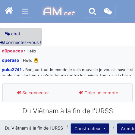
AM
.net
chat
connectez-vous !
d9pouces
: Hello !
operaso
: Hello
yuka2741
: Bonjour tout le monde je suis nouvelle je voulais savoir si
quelqu'un c'est vers qu'elle heure rentre les avions tout sa a la base
105 svp
d9pouces
: désolé pour les quelques blocages du site ces derniers
Se connecter
Créer un compte
jours : je teste des méthodes contre le spam et les bots trop nocifs
d9pouces
: Merci ! Un souvenir de la Ferté-Alais !
Du Viêtnam à la fin de l'URSS
paxwax
: Super, la nouvelle bannière
d9pouces
: je suis un avion@,._,+ > lesquels ? je ne suis pas sûr de
Du Viêtnam à la fin de l'URSS
Constructeur
Armst
comprendre