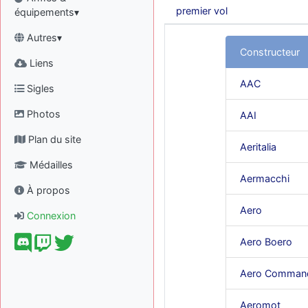
premier vol
équipements▾
Autres▾
Constructeur
Liens
AAC
Sigles
Photos
AAI
Plan du site
Aeritalia
Médailles
Aermacchi
À propos
Aero
Connexion
Aero Boero
Aero Comman
Aeromot