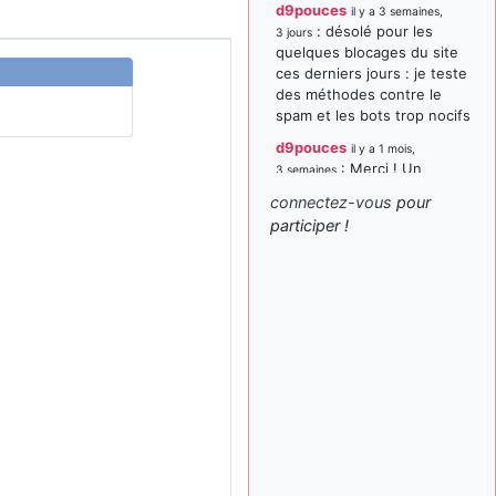
d9pouces
il y a 3 semaines,
: désolé pour les
3 jours
quelques blocages du site
ces derniers jours : je teste
des méthodes contre le
spam et les bots trop nocifs
d9pouces
il y a 1 mois,
: Merci ! Un
3 semaines
souvenir de la Ferté-Alais !
connectez-vous
pour
paxwax
:
participer !
il y a 1 mois, 3 semaines
Super, la nouvelle bannière
d9pouces
il y a 2 mois,
: je suis un
1 semaine
avion@,._,+ > lesquels ? je
ne suis pas sûr de
comprendre
d9pouces
il y a 2 mois,
: ouakamois > si tu
1 semaine
parles du sujet sur l'Armée
de l'Air, bien sûr que oui !
je suis un avion@,._,+
il y a