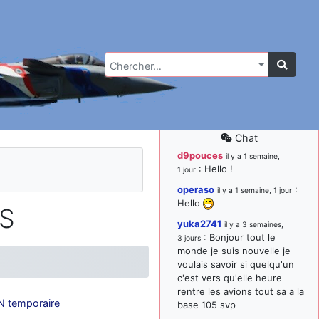
Chercher…
Chat
d9pouces
il y a 1 semaine,
: Hello !
1 jour
operaso
:
il y a 1 semaine, 1 jour
Hello
SS
yuka2741
il y a 3 semaines,
: Bonjour tout le
3 jours
monde je suis nouvelle je
voulais savoir si quelqu'un
c'est vers qu'elle heure
rentre les avions tout sa a la
 temporaire
base 105 svp