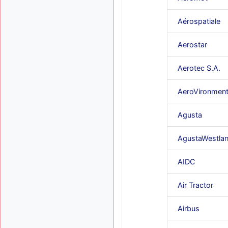
Aérospatiale
Aerostar
Aerotec S.A.
AeroVironmen
Agusta
AgustaWestla
AIDC
Air Tractor
Airbus