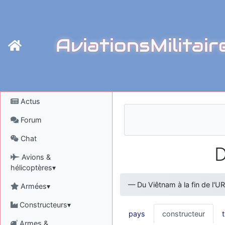
AviationsMilitair
Actus
Forum
Chat
D
Avions &
hélicoptères▾
—
Du Viêtnam à la fin de l'U
Armées▾
Constructeurs▾
pays
constructeur
Armes &