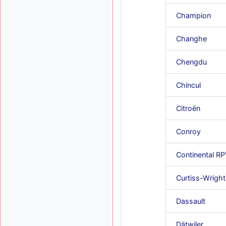
Champion
Changhe
Chengdu
Chincul
Citroën
Conroy
Continental R
Curtiss-Wright
Dassault
Dätwiler