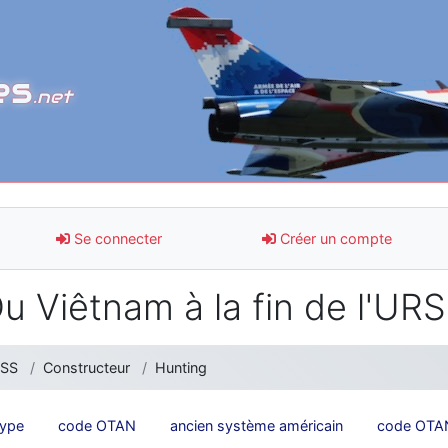
es
.net
Se connecter
Créer un compte
u Viêtnam à la fin de l'UR
RSS
Constructeur
Hunting
type
code OTAN
ancien système américain
code OTAN