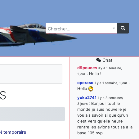
Chercher…
Chat
d9pouces
il y a 1 semaine,
: Hello !
1 jour
operaso
:
il y a 1 semaine, 1 jour
Hello
SS
yuka2741
il y a 3 semaines,
: Bonjour tout le
3 jours
monde je suis nouvelle je
voulais savoir si quelqu'un
c'est vers qu'elle heure
rentre les avions tout sa a la
 temporaire
base 105 svp