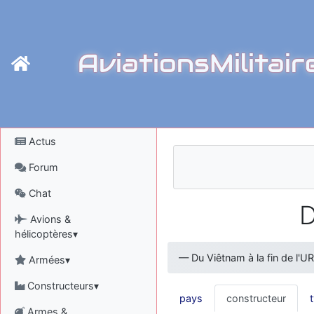
AviationsMilitair
Actus
Forum
Chat
D
Avions &
hélicoptères▾
—
Du Viêtnam à la fin de l'U
Armées▾
Constructeurs▾
pays
constructeur
Armes &