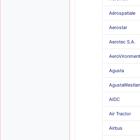
Aérospatiale
Aerostar
Aerotec S.A.
AeroVironmen
Agusta
AgustaWestla
AIDC
Air Tractor
Airbus