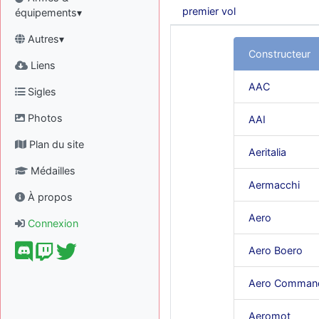
premier vol
équipements▾
Autres▾
Constructeur
Liens
AAC
Sigles
Photos
AAI
Plan du site
Aeritalia
Médailles
Aermacchi
À propos
Aero
Connexion
Aero Boero
Aero Comman
Aeromot