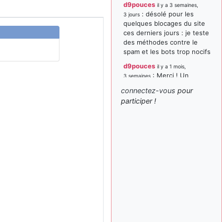
d9pouces
il y a 3 semaines,
: désolé pour les
3 jours
quelques blocages du site
ces derniers jours : je teste
des méthodes contre le
spam et les bots trop nocifs
d9pouces
il y a 1 mois,
: Merci ! Un
3 semaines
souvenir de la Ferté-Alais !
connectez-vous
pour
paxwax
:
participer !
il y a 1 mois, 3 semaines
Super, la nouvelle bannière
d9pouces
il y a 2 mois,
: je suis un
1 semaine
avion@,._,+ > lesquels ? je
ne suis pas sûr de
comprendre
d9pouces
il y a 2 mois,
: ouakamois > si tu
1 semaine
parles du sujet sur l'Armée
de l'Air, bien sûr que oui !
je suis un avion@,._,+
il y a