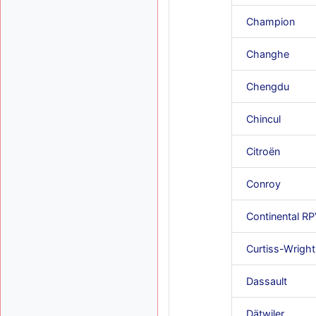
Champion
Changhe
Chengdu
Chincul
Citroën
Conroy
Continental R
Curtiss-Wright
Dassault
Dätwiler