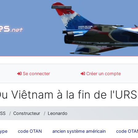
es
.net
Se connecter
Créer un compte
u Viêtnam à la fin de l'UR
RSS
Constructeur
Leonardo
type
code OTAN
ancien système américain
code OTAN