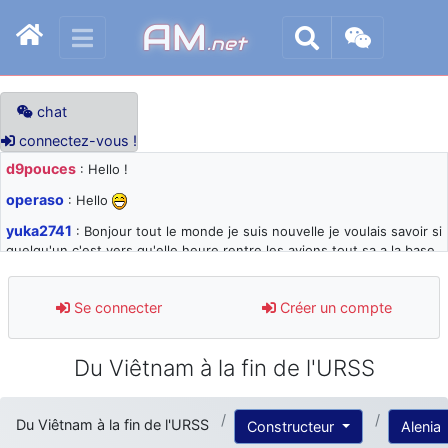
AM
.net
chat
connectez-vous !
d9pouces
: Hello !
operaso
: Hello
yuka2741
: Bonjour tout le monde je suis nouvelle je voulais savoir si
quelqu'un c'est vers qu'elle heure rentre les avions tout sa a la base
105 svp
d9pouces
: désolé pour les quelques blocages du site ces derniers
Se connecter
Créer un compte
jours : je teste des méthodes contre le spam et les bots trop nocifs
d9pouces
: Merci ! Un souvenir de la Ferté-Alais !
Du Viêtnam à la fin de l'URSS
paxwax
: Super, la nouvelle bannière
d9pouces
: je suis un avion@,._,+ > lesquels ? je ne suis pas sûr de
Du Viêtnam à la fin de l'URSS
Constructeur
Alenia
comprendre