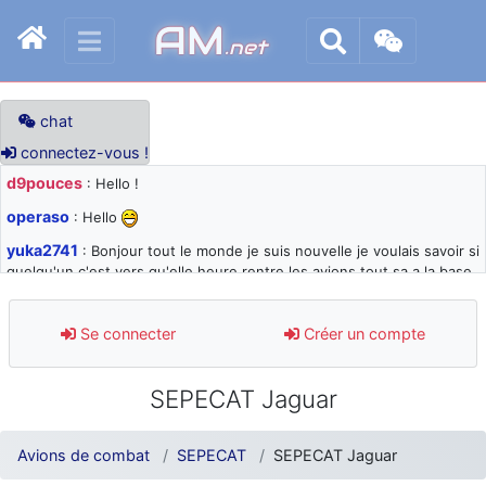
AM
.net
chat
connectez-vous !
d9pouces
: Hello !
operaso
: Hello
yuka2741
: Bonjour tout le monde je suis nouvelle je voulais savoir si
quelqu'un c'est vers qu'elle heure rentre les avions tout sa a la base
105 svp
d9pouces
: désolé pour les quelques blocages du site ces derniers
Se connecter
Créer un compte
jours : je teste des méthodes contre le spam et les bots trop nocifs
d9pouces
: Merci ! Un souvenir de la Ferté-Alais !
SEPECAT Jaguar
paxwax
: Super, la nouvelle bannière
d9pouces
: je suis un avion@,._,+ > lesquels ? je ne suis pas sûr de
Avions de combat
SEPECAT
SEPECAT Jaguar
comprendre