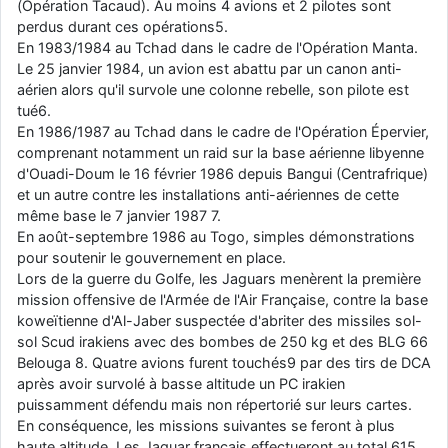
(Opération Tacaud). Au moins 4 avions et 2 pilotes sont
perdus durant ces opérations5.
En 1983/1984 au Tchad dans le cadre de l'Opération Manta.
Le 25 janvier 1984, un avion est abattu par un canon anti-
aérien alors qu'il survole une colonne rebelle, son pilote est
tué6.
En 1986/1987 au Tchad dans le cadre de l'Opération Épervier,
comprenant notamment un raid sur la base aérienne libyenne
d'Ouadi-Doum le 16 février 1986 depuis Bangui (Centrafrique)
et un autre contre les installations anti-aériennes de cette
même base le 7 janvier 1987 7.
En août-septembre 1986 au Togo, simples démonstrations
pour soutenir le gouvernement en place.
Lors de la guerre du Golfe, les Jaguars menèrent la première
mission offensive de l'Armée de l'Air Française, contre la base
koweïtienne d'Al-Jaber suspectée d'abriter des missiles sol-
sol Scud irakiens avec des bombes de 250 kg et des BLG 66
Belouga 8. Quatre avions furent touchés9 par des tirs de DCA
après avoir survolé à basse altitude un PC irakien
puissamment défendu mais non répertorié sur leurs cartes.
En conséquence, les missions suivantes se feront à plus
haute altitude. Les Jaguar français effectueront au total 615