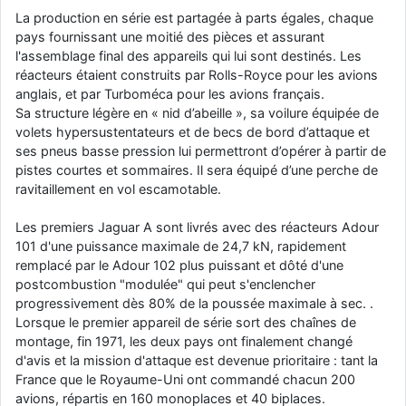
La production en série est partagée à parts égales, chaque
d9pouces
: cette fois, c'est le Brésil et Singapour qui mettent le site
pays fournissant une moitié des pièces et assurant
par terre
l'assemblage final des appareils qui lui sont destinés. Les
jericho
: Ah ben je peux te confirmer que j'étais resté dans le filtre…
réacteurs étaient construits par Rolls-Royce pour les avions
anglais, et par Turboméca pour les avions français.
d9pouces
: Désolé ! Mon filtrage a été un peu trop violent
Sa structure légère en « nid d’abeille », sa voilure équipée de
manifestement
volets hypersustentateurs et de becs de bord d’attaque et
ses pneus basse pression lui permettront d’opérer à partir de
tout voir
pistes courtes et sommaires. Il sera équipé d’une perche de
ravitaillement en vol escamotable.
Les premiers Jaguar A sont livrés avec des réacteurs Adour
101 d'une puissance maximale de 24,7 kN, rapidement
remplacé par le Adour 102 plus puissant et dôté d'une
postcombustion "modulée" qui peut s'enclencher
progressivement dès 80% de la poussée maximale à sec. .
Lorsque le premier appareil de série sort des chaînes de
montage, fin 1971, les deux pays ont finalement changé
d'avis et la mission d'attaque est devenue prioritaire : tant la
France que le Royaume-Uni ont commandé chacun 200
avions, répartis en 160 monoplaces et 40 biplaces.