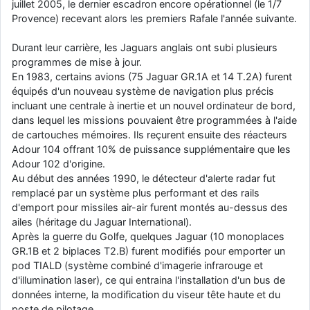
juillet 2005, le dernier escadron encore opérationnel (le 1/7
Provence) recevant alors les premiers Rafale l'année suivante.
Durant leur carrière, les Jaguars anglais ont subi plusieurs
programmes de mise à jour.
En 1983, certains avions (75 Jaguar GR.1A et 14 T.2A) furent
équipés d'un nouveau système de navigation plus précis
incluant une centrale à inertie et un nouvel ordinateur de bord,
dans lequel les missions pouvaient être programmées à l'aide
de cartouches mémoires. Ils reçurent ensuite des réacteurs
Adour 104 offrant 10% de puissance supplémentaire que les
Adour 102 d'origine.
Au début des années 1990, le détecteur d'alerte radar fut
remplacé par un système plus performant et des rails
d'emport pour missiles air-air furent montés au-dessus des
ailes (héritage du Jaguar International).
Après la guerre du Golfe, quelques Jaguar (10 monoplaces
GR.1B et 2 biplaces T2.B) furent modifiés pour emporter un
pod TIALD (système combiné d'imagerie infrarouge et
d'illumination laser), ce qui entraina l'installation d'un bus de
données interne, la modification du viseur tête haute et du
poste de pilotage.