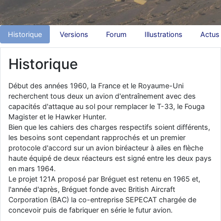
d9pouces
: Joyeux Noël à tous !
d9pouces
: mais tu peux tenter l'un des rares lycées militaires
Historique
Versions
Forum
Illustrations
Actus
comme le Prytanée dans la Sarthe, ça ne peut pas faire de mal !
d9pouces
: C'est plutôt après le lycée, voire après une prépa
Historique
scientifique, tu as donc encore un peu de temps devant toi
yaellerigolow
: bonjour a tous je suis un élève de première
Début des années 1960, la France et le Royaume-Uni
passionnée par l'aviation militaire , pourrais je savoir que faire après
recherchent tous deux un avion d'entraînement avec des
le lycée pour s'orienter et pouvoir devenir officier de l'armée de l'air?
capacités d'attaque au sol pour remplacer le T-33, le Fouga
d9pouces
: lesquels, par exemple ?
Magister et le Hawker Hunter.
Bien que les cahiers des charges respectifs soient différents,
mahmoud
: bonsoir, très instructif ce site .mais nous aimerions avoir
les besoins sont cependant rapprochés et un premier
les photo des anciens appareils de l'armée de l'air de la haute -volta
protocole d'accord sur un avion biréacteur à ailes en flèche
d9pouces
: Ça me casse quand même bien les pieds, j’avoue
haute équipé de deux réacteurs est signé entre les deux pays
jericho
: Pour moi tout est à nouveau OK dirait-on… Merci à toi.
en mars 1964.
Le projet 121A proposé par Bréguet est retenu en 1965 et,
d9pouces
: En espérant n’avoir coupé les accessoires de personne
l'année d'après, Bréguet fonde avec British Aircraft
au passage !
Corporation (BAC) la co-entreprise SEPECAT chargée de
d9pouces
: j'ai trouvé un palliatif un peu violent, mais ça devrait aller
concevoir puis de fabriquer en série le futur avion.
un peu mieux