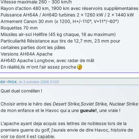
Vitesse maximale 260 - 300 km/h
Rayon d'action 480 km, 1900 km avec réservoirs supplémentaires
Puissance AH64A / AH64D turbines 2 x 1260 kW / 2 x 1440 kW
Armement Canon 30 mm (x 1200, H+/-110°, V+11°/-60°)
Roquettes 70 mm
Missiles air-sol Hellfire (45 kg chaque, 16 au maximum)
Particuliarité Résistance aux tirs de 12,7 mm, 23 mm pour
certaines parties dont les pâles
Versions AH64A Apache
AH64D Apache Longbow, avec radar de mât
En réalité,ils m'ont l'air assez proche
ex-mox
,
le 2 octobre 2006 21:05
Quel duel cornélien !
Choisir entre le héro des
Desert Strike,Soviet Strike, Nuclear Strike
de mon enfance et le Havoc qui a une
gueule!
, une vraie !
L'apache ayant deja acquis ses lettres de noblesse lors de la
premiere guerre du golf, j'aurais envie de dire Havoc, histoire de
voir ce dont il est capable.