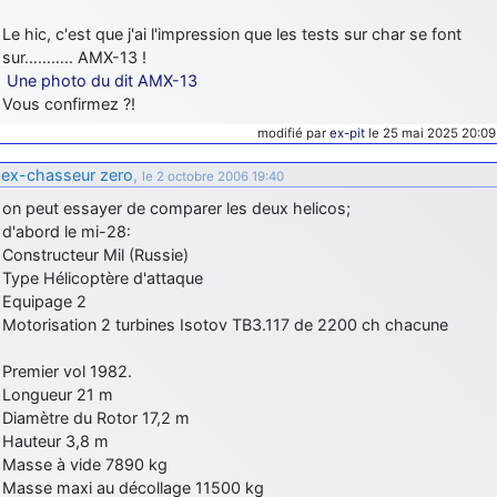
d9pouces
: Joyeux Noël à tous !
Le hic, c'est que j'ai l'impression que les tests sur char se font
sur……….. AMX-13 !
d9pouces
: mais tu peux tenter l'un des rares lycées militaires
Une photo du dit AMX-13
comme le Prytanée dans la Sarthe, ça ne peut pas faire de mal !
Vous confirmez ?!
d9pouces
: C'est plutôt après le lycée, voire après une prépa
modifié par
ex-pit
le 25 mai 2025 20:09
scientifique, tu as donc encore un peu de temps devant toi
ex-chasseur zero
,
yaellerigolow
: bonjour a tous je suis un élève de première
le 2 octobre 2006 19:40
passionnée par l'aviation militaire , pourrais je savoir que faire après
on peut essayer de comparer les deux helicos;
le lycée pour s'orienter et pouvoir devenir officier de l'armée de l'air?
d'abord le mi-28:
d9pouces
: lesquels, par exemple ?
Constructeur Mil (Russie)
Type Hélicoptère d'attaque
mahmoud
: bonsoir, très instructif ce site .mais nous aimerions avoir
Equipage 2
les photo des anciens appareils de l'armée de l'air de la haute -volta
Motorisation 2 turbines Isotov TB3.117 de 2200 ch chacune
d9pouces
: Ça me casse quand même bien les pieds, j’avoue
Premier vol 1982.
jericho
: Pour moi tout est à nouveau OK dirait-on… Merci à toi.
Longueur 21 m
d9pouces
: En espérant n’avoir coupé les accessoires de personne
Diamètre du Rotor 17,2 m
au passage !
Hauteur 3,8 m
Masse à vide 7890 kg
d9pouces
: j'ai trouvé un palliatif un peu violent, mais ça devrait aller
Masse maxi au décollage 11500 kg
un peu mieux