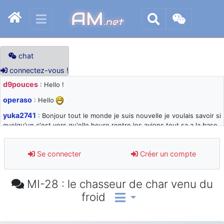
AM
.net
chat
connectez-vous !
d9pouces
: Hello !
operaso
: Hello
yuka2741
: Bonjour tout le monde je suis nouvelle je voulais savoir si
quelqu'un c'est vers qu'elle heure rentre les avions tout sa a la base
105 svp
d9pouces
: désolé pour les quelques blocages du site ces derniers
Se connecter
Créer un compte
jours : je teste des méthodes contre le spam et les bots trop nocifs
d9pouces
: Merci ! Un souvenir de la Ferté-Alais !
MI-28 : le chasseur de char venu du
paxwax
: Super, la nouvelle bannière
froid
d9pouces
: je suis un avion@,._,+ > lesquels ? je ne suis pas sûr de
comprendre