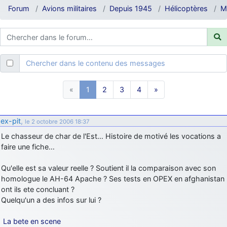
d9pouces
: ouakamois > si tu parles du sujet sur l'Armée de l'Air,
Forum
Avions militaires
Depuis 1945
Hélicoptères
M
bien sûr que oui !
je suis un avion@,._,+
: Bonjour je viens d'arriver il y a quelques
moi et quelques avions n'ont pas les mêmes noms qu'aujourd'hui
ouakamois
: Bonjourà toutes et à tous.en espérantque ces
Chercher dans le contenu des messages
quelques images du Pays Basque vous auront plu ; Agur…
d9pouces
: Je me rattraperai à la Ferté samedi
«
1
2
3
4
»
d9pouces
: Malheureusement non
un peu trop loin pour moi !
fox_50
: Bonjour, certains parmis vous étaient-ils présent au
ex-pit
,
le 2 octobre 2006 18:37
meeting de Lann Bihoué de 2026 ?
Le chasseur de char de l'Est… Histoire de motivé les vocations a
cachée dans les pins
: Coucou et excellente année 2026 à tous et
faire une fiche…
au site!
jericho
: Bonne année et tous mes meilleurs voeux à tous pour
Qu'elle est sa valeur reelle ? Soutient il la comparaison avec son
2026 !
homologue le AH-64 Apache ? Ses tests en OPEX en afghanistan
ont ils ete concluant ?
little boy
: je vous souhaite un bon réveillon pour cette nouvelle
Quelqu'un a des infos sur lui ?
année!
jericho
: Merci D9pouces, à mon tour de souhaiter un Joyeux Noël
La bete en scene
et de bonnes fêtes de fin d'année.