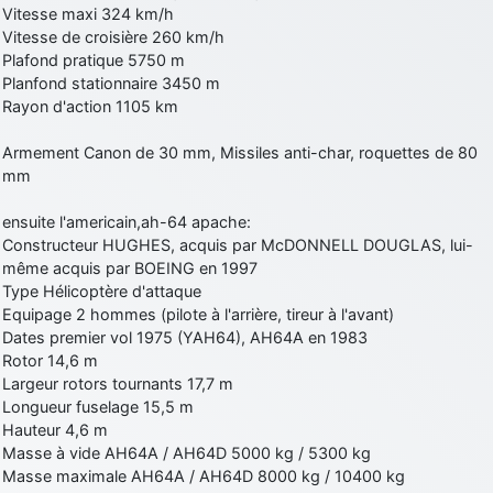
Vitesse maxi 324 km/h
d9pouces
: cette fois, c'est le Brésil et Singapour qui mettent le site
Vitesse de croisière 260 km/h
par terre
Plafond pratique 5750 m
jericho
: Ah ben je peux te confirmer que j'étais resté dans le filtre…
Planfond stationnaire 3450 m
Rayon d'action 1105 km
d9pouces
: Désolé ! Mon filtrage a été un peu trop violent
Armement Canon de 30 mm, Missiles anti-char, roquettes de 80
manifestement
mm
tout voir
ensuite l'americain,ah-64 apache:
Constructeur HUGHES, acquis par McDONNELL DOUGLAS, lui-
même acquis par BOEING en 1997
Type Hélicoptère d'attaque
Equipage 2 hommes (pilote à l'arrière, tireur à l'avant)
Dates premier vol 1975 (YAH64), AH64A en 1983
Rotor 14,6 m
Largeur rotors tournants 17,7 m
Longueur fuselage 15,5 m
Hauteur 4,6 m
Masse à vide AH64A / AH64D 5000 kg / 5300 kg
Masse maximale AH64A / AH64D 8000 kg / 10400 kg