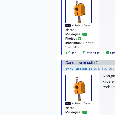
Aviateur 1ere
classe
Messages :
22
Photos :
0
Inscription :
1 janvier
1970 01:00
Lien
Revenir ici
Cit
Canon ou missile ?
ex-chasseur zero
,
le 8 octobr
Non,pas
kilos e
recherc
Aviateur 1ere
classe
Messages :
22