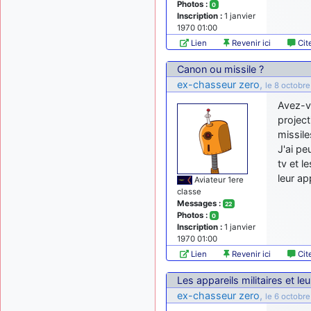
Photos :
0
Inscription :
1 janvier
1970 01:00
Lien
Revenir ici
Cit
Canon ou missile ?
ex-chasseur zero
,
le 8 octobr
Avez-v
project
missile
J'ai pe
tv et l
leur ap
Aviateur 1ere
classe
Messages :
22
Photos :
0
Inscription :
1 janvier
1970 01:00
Lien
Revenir ici
Cit
Les appareils militaires et le
ex-chasseur zero
,
le 6 octobre