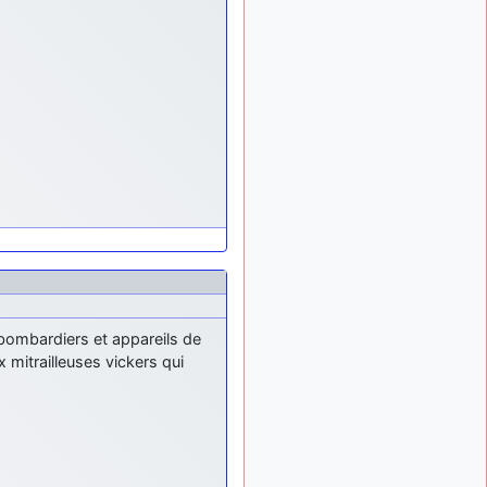
exemple ?
mahmoud
:
il y a 9 mois
bonsoir, très instructif ce
site .mais nous aimerions
avoir les photo des anciens
appareils de l'armée de l'air
de la haute -volta
d9pouces
: Ça
il y a 10 mois
me casse quand même bien
les pieds, j’avoue
jericho
: Pour moi
il y a 10 mois
tout est à nouveau OK
dirait-on… Merci à toi.
d9pouces
: En
il y a 10 mois
 bombardiers et appareils de
espérant n’avoir coupé les
mitrailleuses vickers qui
accessoires de personne au
passage !
d9pouces
il y a 10 mois,
: j'ai trouvé un
1 semaine
palliatif un peu violent, mais
ça devrait aller un peu