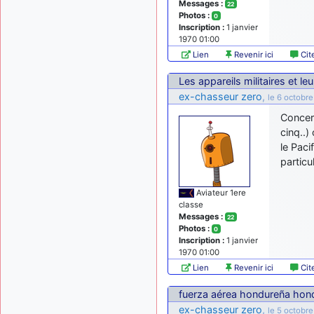
Messages :
22
Photos :
0
Inscription :
1 janvier
1970 01:00
Lien
Revenir ici
Cit
Les appareils militaires et le
ex-chasseur zero
,
le 6 octobre
Concer
cinq..)
le Paci
particu
Aviateur 1ere
classe
Messages :
22
Photos :
0
Inscription :
1 janvier
1970 01:00
Lien
Revenir ici
Cit
fuerza aérea hondureña hon
ex-chasseur zero
,
le 5 octobr