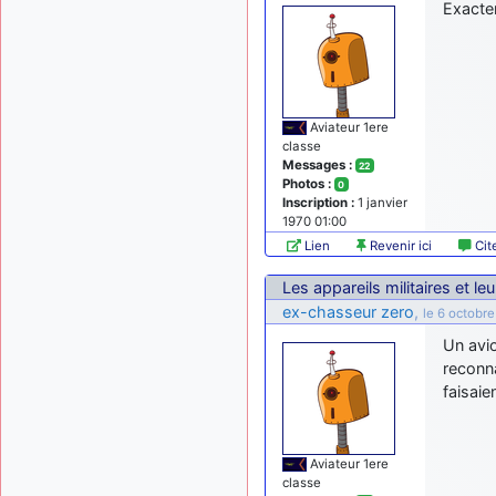
Exacte
Aviateur 1ere
classe
Messages :
22
Photos :
0
Inscription :
1 janvier
1970 01:00
Lien
Revenir ici
Cit
Les appareils militaires et le
ex-chasseur zero
,
le 6 octobr
Un avio
reconna
faisaie
Aviateur 1ere
classe