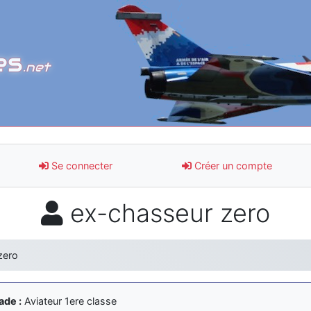
es
.net
Se connecter
Créer un compte
ex-chasseur zero
zero
ade :
Aviateur 1ere classe