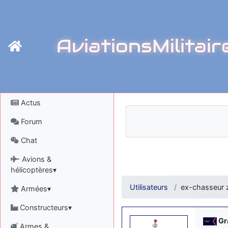
AviationsMilitair
Actus
Forum
Chat
Avions &
hélicoptères▾
Utilisateurs
ex-chasseur 
Armées▾
Constructeurs▾
Gr
Armes &