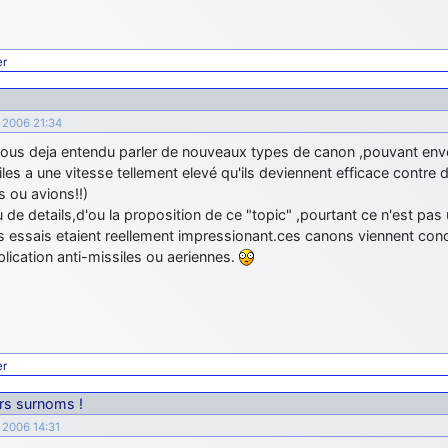
er
e 2006 21:34
ous deja entendu parler de nouveaux types de canon ,pouvant env
iles a une vitesse tellement elevé qu'ils deviennent efficace contre 
s ou avions!!)
u de details,d'ou la proposition de ce "topic" ,pourtant ce n'est pas u
es essais etaient reellement impressionant.ces canons viennent conc
plication anti-missiles ou aeriennes.
er
urs surnoms !
 2006 14:31