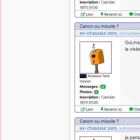
Inscription :
1 janvier
1970 01:00
Lien
Revenir ici
Cit
Canon ou missile ?
ex-chasseur zero
,
le 9 octobr
Oui,mai
la visè
Aviateur 1ere
classe
Messages :
22
Photos :
0
Inscription :
1 janvier
1970 01:00
Lien
Revenir ici
Cit
Canon ou missile ?
ex-chasseur zero
,
le 8 octobr
je pens