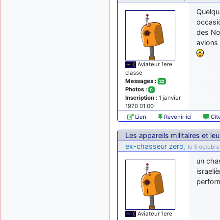
Quelqu'
occasi
des No
avions 
Aviateur 1ere
classe
Messages :
22
Photos :
0
Inscription :
1 janvier
1970 01:00
Lien
Revenir ici
Cit
Les appareils militaires et le
ex-chasseur zero
,
le 5 octobr
un chas
israeli
perfor
Aviateur 1ere