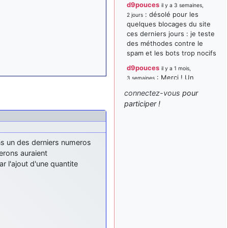
d9pouces
il y a 3 semaines,
: désolé pour les
2 jours
quelques blocages du site
ces derniers jours : je teste
des méthodes contre le
spam et les bots trop nocifs
d9pouces
il y a 1 mois,
: Merci ! Un
3 semaines
souvenir de la Ferté-Alais !
connectez-vous
pour
paxwax
:
participer !
il y a 1 mois, 3 semaines
Super, la nouvelle bannière
d9pouces
il y a 2 mois,
: je suis un
1 semaine
ns un des derniers numeros
avion@,._,+ > lesquels ? je
erons auraient
ne suis pas sûr de
r l'ajout d'une quantite
comprendre
d9pouces
il y a 2 mois,
: ouakamois > si tu
1 semaine
parles du sujet sur l'Armée
de l'Air, bien sûr que oui !
je suis un avion@,._,+
il y a