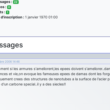
ages :
22
os :
0
s :
1
d'inscription :
1 janvier 1970 01:00
ssages
bre 2006 14:46
ment si les armures s'ameliorent,les epees doivent s'ameliorer..da
ences et vie,on evoque les fameuses epees de damas dont les forg
uement crees des structures de nanotubes a la surface de l'acier pa
 d'un carbone special..il y a des siecles!!