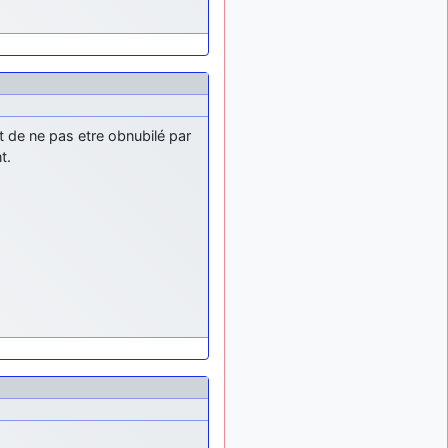
: Bonjour je
2 mois, 1 semaine
viens d'arriver il y a
quelques moi et quelques
avions n'ont pas les mêmes
noms qu'aujourd'hui
ouakamois
il y a 2 mois,
: Bonjourà toutes
et de ne pas etre obnubilé par
2 semaines
et à tous.en espérantque
t.
ces quelques images du
Pays Basque vous auront
plu ; Agur…
d9pouces
il y a 2 mois,
: Je me rattraperai
2 semaines
à la Ferté samedi
d9pouces
il y a 2 mois,
:
2 semaines
Malheureusement non
un
peu trop loin pour moi !
fox_50
:
il y a 2 mois, 2 semaines
Bonjour, certains parmis
vous étaient-ils présent au