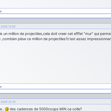
er
e 2006 13:59
s un million de projectiles,cela doit creer cet efffet "mur" qui perm
e ,combien pèse ce million de projectiles?c'est assez impressionnan
er
e 2006 22:19
e..
des cadences de 5000coups MIN ca colle?