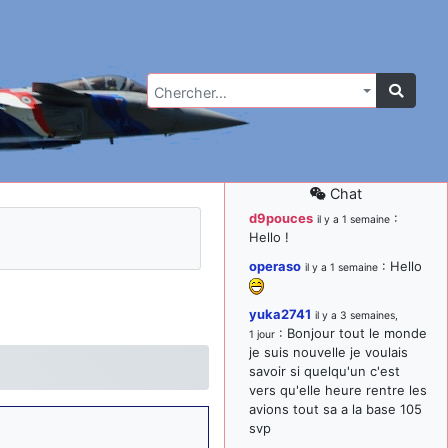
Chercher…
Chat
d9pouces
:
il y a 1 semaine
Hello !
operaso
: Hello
il y a 1 semaine
yuka2741
il y a 3 semaines,
: Bonjour tout le monde
1 jour
je suis nouvelle je voulais
savoir si quelqu'un c'est
vers qu'elle heure rentre les
avions tout sa a la base 105
svp