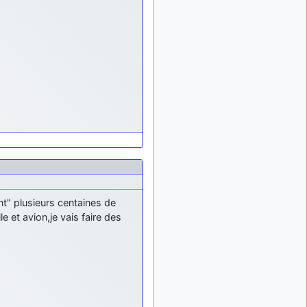
meeting de Lann Bihoué de
2026 ?
cachée dans les pins
il y a
: Coucou et
6 mois, 3 semaines
excellente année 2026 à
tous et au site!
jericho
: Bonne
il y a 7 mois
année et tous mes meilleurs
voeux à tous pour 2026 !
little boy
: je vous
il y a 7 mois
souhaite un bon réveillon
pour cette nouvelle année!
jericho
:
il y a 7 mois, 1 semaine
Merci D9pouces, à mon tour
nt" plusieurs centaines de
de souhaiter un Joyeux
e et avion,je vais faire des
Noël et de bonnes fêtes de
fin d'année.
d9pouces
il y a 7 mois,
: Joyeux Noël à
1 semaine
tous !
d9pouces
: mais
il y a 8 mois