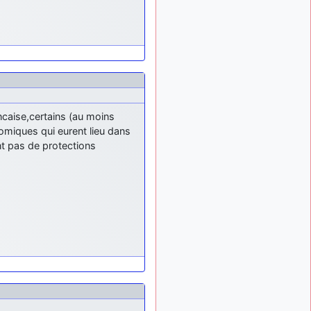
mieux
d9pouces
il y a 10 mois,
: cette fois, c'est le
1 semaine
Brésil et Singapour qui
mettent le site par terre
jericho
:
il y a 11 mois, 2 semaines
Ah ben je peux te confirmer
que j'étais resté dans le
caise,certains (au moins
filtre…
omiques qui eurent lieu dans
nt pas de protections
d9pouces
il y a 11 mois,
: Désolé ! Mon
2 semaines
filtrage a été un peu trop
violent manifestement
tout voir