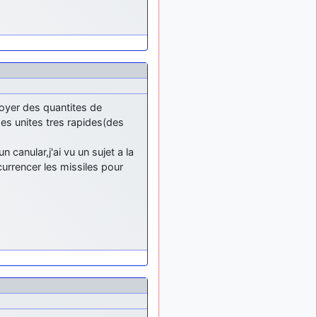
tu peux tenter l'un des
rares lycées militaires
comme le Prytanée dans la
Sarthe, ça ne peut pas faire
de mal !
d9pouces
: C'est
il y a 8 mois
plutôt après le lycée, voire
oyer des quantites de
après une prépa
des unites tres rapides(des
scientifique, tu as donc
encore un peu de temps
devant toi
n canular,j'ai vu un sujet a la
urrencer les missiles pour
yaellerigolow
il y a 8 mois,
: bonjour a tous je
1 semaine
suis un élève de première
passionnée par l'aviation
militaire , pourrais je savoir
que faire après le lycée
pour s'orienter et pouvoir
devenir officier de l'armée
de l'air?
d9pouces
il y a 8 mois,
: lesquels, par
4 semaines