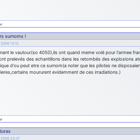
er
urs surnoms !
 2006 13:12
nant le vautour(so 4050),ils ont quand meme volé pour l'armee fran
 ont prelevés des echantillons dans les retombés des explosions at
fique d'ou peut etre ce surnom(a noter que les pilotes ne disposaie
lieres,certains moururent evidemment de ces irradiations.)
er
duras
e 2006 23:37