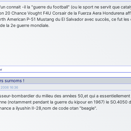
un connait -il la "guerre du football" (ou le sport ne servit que cata
on 20 Chance Vought F4U Corsair de la Fuerza Aera Hondurena affr
rth American P-51 Mustang du El Salvador avec succès, ce fut les
de la 2e guerre mondiale.
er
urs surnoms !
e 2006 16:36
seur-bombardier du milieu des annèes 50,et qui a essentiellement s
ènne (notamment pendant la guerre du kipour en 1967) le SO.4050 di
mance a ilyushin II-28,nom de code otan "beagle".