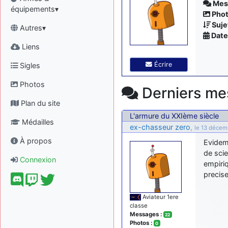
Mess
équipements▾
Phot
Sujet
Autres▾
Date 
Liens
Écrire
Sigles
Photos
Derniers me
Plan du site
L'armure du XXIème siècle
Médailles
ex-chasseur zero
,
le 13 décem
À propos
Evidem
de sci
Connexion
empiriq
precise
Aviateur 1ere
classe
Messages :
22
Photos :
0