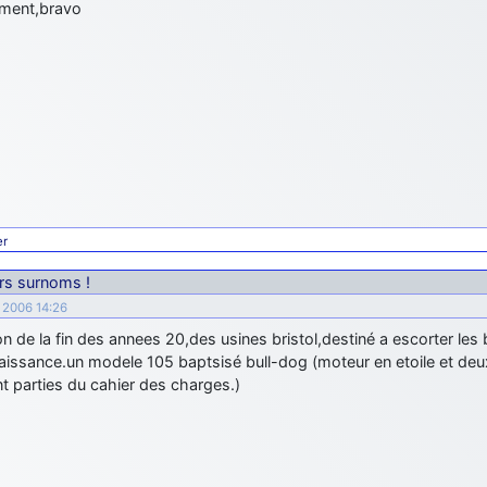
ment,bravo
er
urs surnoms !
e 2006 14:26
n de la fin des annees 20,des usines bristol,destiné a escorter les
issance.un modele 105 baptsisé bull-dog (moteur en etoile et deux 
nt parties du cahier des charges.)