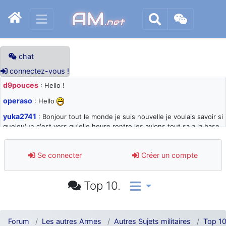
AM
.net
chat
connectez-vous !
d9pouces
: Hello !
operaso
: Hello
yuka2741
: Bonjour tout le monde je suis nouvelle je voulais savoir si
quelqu'un c'est vers qu'elle heure rentre les avions tout sa a la base
105 svp
d9pouces
: désolé pour les quelques blocages du site ces derniers
Se connecter
Créer un compte
jours : je teste des méthodes contre le spam et les bots trop nocifs
d9pouces
: Merci ! Un souvenir de la Ferté-Alais !
Top 10.
paxwax
: Super, la nouvelle bannière
d9pouces
: je suis un avion@,._,+ > lesquels ? je ne suis pas sûr de
comprendre
Forum
Les autres Armes
Autres Sujets militaires
Top 10