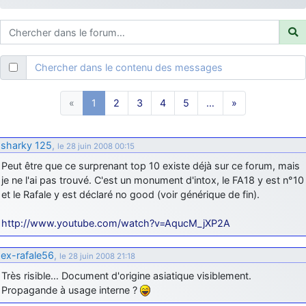
d9pouces
: ouakamois > si tu parles du sujet sur l'Armée de l'Air,
bien sûr que oui !
je suis un avion@,._,+
: Bonjour je viens d'arriver il y a quelques
moi et quelques avions n'ont pas les mêmes noms qu'aujourd'hui
Chercher dans le contenu des messages
ouakamois
: Bonjourà toutes et à tous.en espérantque ces
quelques images du Pays Basque vous auront plu ; Agur…
«
1
2
3
4
5
…
»
d9pouces
: Je me rattraperai à la Ferté samedi
d9pouces
: Malheureusement non
un peu trop loin pour moi !
sharky 125
,
le 28 juin 2008 00:15
fox_50
: Bonjour, certains parmis vous étaient-ils présent au
Peut être que ce surprenant top 10 existe déjà sur ce forum, mais
meeting de Lann Bihoué de 2026 ?
je ne l'ai pas trouvé. C'est un monument d'intox, le FA18 y est n°10
cachée dans les pins
: Coucou et excellente année 2026 à tous et
et le Rafale y est déclaré no good (voir générique de fin).
au site!
jericho
http://www.youtube.com/watch?v=AqucM_jXP2A
: Bonne année et tous mes meilleurs voeux à tous pour
2026 !
ex-rafale56
,
little boy
le 28 juin 2008 21:18
: je vous souhaite un bon réveillon pour cette nouvelle
année!
Très risible… Document d'origine asiatique visiblement.
Propagande à usage interne ?
jericho
: Merci D9pouces, à mon tour de souhaiter un Joyeux Noël
et de bonnes fêtes de fin d'année.