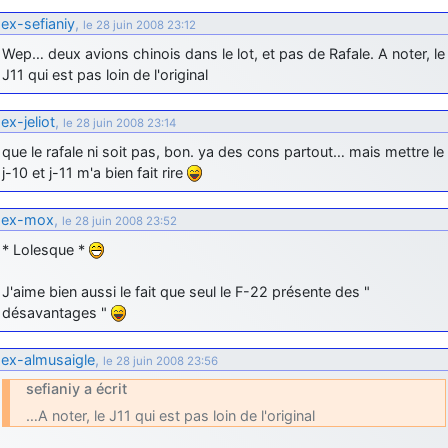
ex-sefianiy
,
le 28 juin 2008 23:12
d9pouces
: Joyeux Noël à tous !
Wep… deux avions chinois dans le lot, et pas de Rafale. A noter, le
d9pouces
: mais tu peux tenter l'un des rares lycées militaires
J11 qui est pas loin de l'original
comme le Prytanée dans la Sarthe, ça ne peut pas faire de mal !
d9pouces
: C'est plutôt après le lycée, voire après une prépa
ex-jeliot
,
le 28 juin 2008 23:14
scientifique, tu as donc encore un peu de temps devant toi
que le rafale ni soit pas, bon. ya des cons partout… mais mettre le
yaellerigolow
: bonjour a tous je suis un élève de première
j-10 et j-11 m'a bien fait rire
passionnée par l'aviation militaire , pourrais je savoir que faire après
le lycée pour s'orienter et pouvoir devenir officier de l'armée de l'air?
ex-mox
,
le 28 juin 2008 23:52
d9pouces
: lesquels, par exemple ?
* Lolesque *
mahmoud
: bonsoir, très instructif ce site .mais nous aimerions avoir
les photo des anciens appareils de l'armée de l'air de la haute -volta
J'aime bien aussi le fait que seul le F-22 présente des "
d9pouces
: Ça me casse quand même bien les pieds, j’avoue
désavantages "
jericho
: Pour moi tout est à nouveau OK dirait-on… Merci à toi.
ex-almusaigle
,
le 28 juin 2008 23:56
d9pouces
: En espérant n’avoir coupé les accessoires de personne
sefianiy a écrit
au passage !
…A noter, le J11 qui est pas loin de l'original
d9pouces
: j'ai trouvé un palliatif un peu violent, mais ça devrait aller
un peu mieux