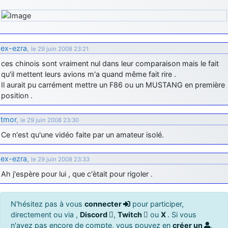
ex-ezra
,
le 29 juin 2008 23:21
ces chinois sont vraiment nul dans leur comparaison mais le fait
qu'il mettent leurs avions m'a quand même fait rire .
Il aurait pu carrément mettre un F86 ou un MUSTANG en première
position .
tmor
,
le 29 juin 2008 23:30
Ce n'est qu'une vidéo faite par un amateur isolé.
ex-ezra
,
le 29 juin 2008 23:33
Ah j'espère pour lui , que c'ètait pour rigoler .
N'hésitez pas à vous
connecter
pour participer,
directement ou via ,
Discord
,
Twitch
ou
X
. Si vous
n'avez pas encore de compte, vous pouvez en
créer un
.