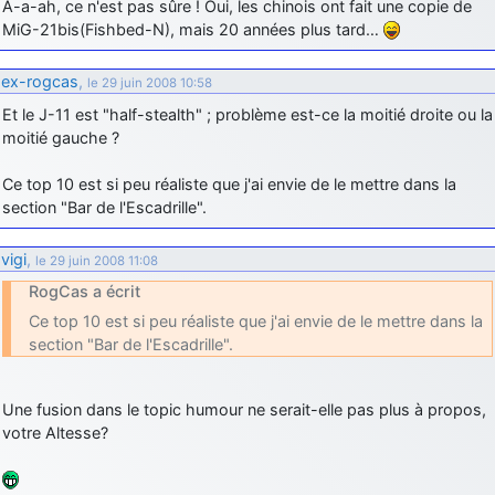
A-a-ah, ce n'est pas sûre ! Oui, les chinois ont fait une copie de
d9pouces
: cette fois, c'est le Brésil et Singapour qui mettent le site
MiG-21bis(Fishbed-N), mais 20 années plus tard…
par terre
jericho
ex-rogcas
,
: Ah ben je peux te confirmer que j'étais resté dans le filtre…
le 29 juin 2008 10:58
Et le J-11 est "half-stealth" ; problème est-ce la moitié droite ou la
d9pouces
: Désolé ! Mon filtrage a été un peu trop violent
moitié gauche ?
manifestement
Ce top 10 est si peu réaliste que j'ai envie de le mettre dans la
tout voir
section "Bar de l'Escadrille".
vigi
,
le 29 juin 2008 11:08
RogCas a écrit
Ce top 10 est si peu réaliste que j'ai envie de le mettre dans la
section "Bar de l'Escadrille".
Une fusion dans le topic humour ne serait-elle pas plus à propos,
votre Altesse?