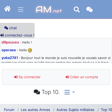
AM
.net
chat
connectez-vous !
d9pouces
: Hello !
operaso
: Hello
yuka2741
: Bonjour tout le monde je suis nouvelle je voulais savoir si
quelqu'un c'est vers qu'elle heure rentre les avions tout sa a la base
105 svp
d9pouces
: désolé pour les quelques blocages du site ces derniers
Se connecter
Créer un compte
jours : je teste des méthodes contre le spam et les bots trop nocifs
d9pouces
: Merci ! Un souvenir de la Ferté-Alais !
Top 10.
paxwax
: Super, la nouvelle bannière
d9pouces
: je suis un avion@,._,+ > lesquels ? je ne suis pas sûr de
comprendre
Forum
Les autres Armes
Autres Sujets militaires
Top 10