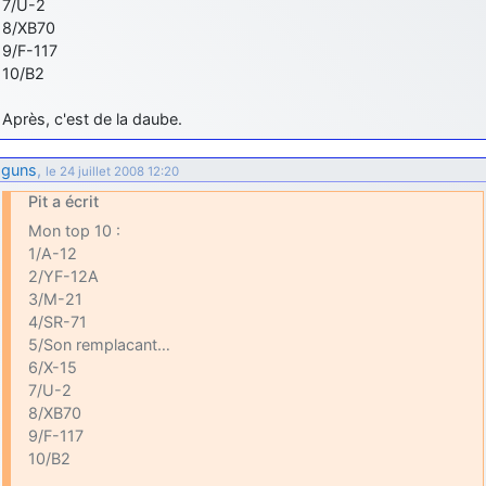
7/U-2
8/XB70
9/F-117
10/B2
Après, c'est de la daube.
guns
,
le 24 juillet 2008 12:20
Pit a écrit
Mon top 10 :
1/A-12
2/YF-12A
3/M-21
4/SR-71
5/Son remplacant…
6/X-15
7/U-2
8/XB70
9/F-117
10/B2