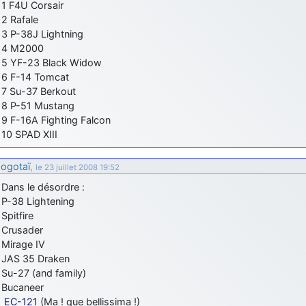
1 F4U Corsair
2 Rafale
3 P-38J Lightning
4 M2000
5 YF-23 Black Widow
6 F-14 Tomcat
7 Su-37 Berkout
8 P-51 Mustang
9 F-16A Fighting Falcon
10 SPAD XIII
ogotaï
,
le 23 juillet 2008 19:52
Dans le désordre :
P-38 Lightening
Spitfire
Crusader
Mirage IV
JAS 35 Draken
Su-27 (and family)
Bucaneer
EC-121
(Ma ! que bellissima !)