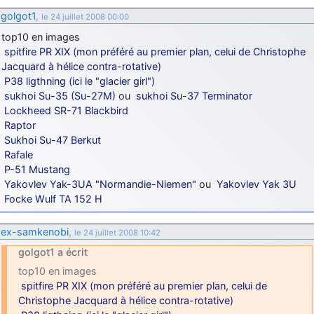
golgot1
,
le 24 juillet 2008 00:00
top10 en images
spitfire PR XIX (mon préféré au premier plan, celui de Christophe
Jacquard à hélice contra-rotative)
P38 ligthning (ici le "glacier girl")
sukhoi Su-35 (Su-27M)
ou
sukhoi Su-37 Terminator
Lockheed SR-71 Blackbird
Raptor
Sukhoi Su-47 Berkut
Rafale
P-51 Mustang
Yakovlev Yak-3UA "Normandie-Niemen"
ou
Yakovlev Yak 3U
Focke Wulf TA 152 H
ex-samkenobi
,
le 24 juillet 2008 10:42
golgot1 a écrit
top10 en images
spitfire PR XIX (mon préféré au premier plan, celui de
Christophe Jacquard à hélice contra-rotative)