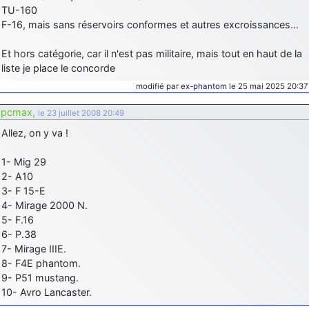
TU-160
F-16, mais sans réservoirs conformes et autres excroissances…
Et hors catégorie, car il n'est pas militaire, mais tout en haut de la
liste je place le concorde
modifié par
ex-phantom
le 25 mai 2025 20:37
pcmax
,
le 23 juillet 2008 20:49
Allez, on y va !
1- Mig 29
2- A10
3- F 15-E
4- Mirage 2000 N.
5- F.16
6- P.38
7- Mirage IIIE.
8- F4E phantom.
9- P51 mustang.
10- Avro Lancaster.