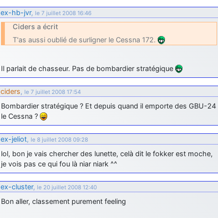
d9pouces
: cette fois, c'est le Brésil et Singapour qui mettent le site
ex-hb-jvr
,
le 7 juillet 2008 16:46
par terre
Ciders a écrit
jericho
: Ah ben je peux te confirmer que j'étais resté dans le filtre…
T'as aussi oublié de surligner le Cessna 172.
d9pouces
: Désolé ! Mon filtrage a été un peu trop violent
Il parlait de chasseur. Pas de bombardier stratégique
manifestement
tout voir
ciders
,
le 7 juillet 2008 17:54
Bombardier stratégique ? Et depuis quand il emporte des GBU-24
le Cessna ?
ex-jeliot
,
le 8 juillet 2008 09:28
lol, bon je vais chercher des lunette, celà dit le fokker est moche,
je vois pas ce qui fou là niar niark ^^
ex-cluster
,
le 20 juillet 2008 12:40
Bon aller, classement purement feeling