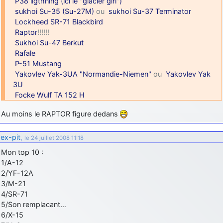
P38 ligthning (ici le "glacier girl")
sukhoi Su-35 (Su-27M)
ou
sukhoi Su-37 Terminator
Lockheed SR-71 Blackbird
Raptor
!!!!!!
Sukhoi Su-47 Berkut
Rafale
P-51 Mustang
Yakovlev Yak-3UA "Normandie-Niemen"
ou
Yakovlev Yak
3U
Focke Wulf TA 152 H
Au moins le RAPTOR figure dedans
ex-pit
,
le 24 juillet 2008 11:18
Mon top 10 :
1/A-12
2/YF-12A
3/M-21
4/SR-71
5/Son remplacant…
6/X-15