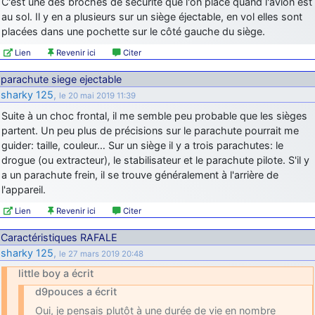
C'est une des broches de sécurité que l'on place quand l'avion est
d9pouces
: cette fois, c'est le Brésil et Singapour qui mettent le site
au sol. Il y en a plusieurs sur un siège éjectable, en vol elles sont
par terre
placées dans une pochette sur le côté gauche du siège.
jericho
: Ah ben je peux te confirmer que j'étais resté dans le filtre…
Lien
Revenir ici
Citer
parachute siege ejectable
d9pouces
: Désolé ! Mon filtrage a été un peu trop violent
sharky 125
,
le 20 mai 2019 11:39
manifestement
Suite à un choc frontal, il me semble peu probable que les sièges
tout voir
partent. Un peu plus de précisions sur le parachute pourrait me
guider: taille, couleur… Sur un siège il y a trois parachutes: le
drogue (ou extracteur), le stabilisateur et le parachute pilote. S'il y
a un parachute frein, il se trouve généralement à l'arrière de
l'appareil.
Lien
Revenir ici
Citer
Caractéristiques RAFALE
sharky 125
,
le 27 mars 2019 20:48
little boy a écrit
d9pouces a écrit
Oui, je pensais plutôt à une durée de vie en nombre