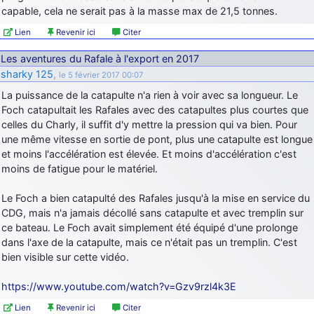
capable, cela ne serait pas à la masse max de 21,5 tonnes.
Lien
Revenir ici
Citer
Les aventures du Rafale à l'export en 2017
sharky 125
,
le 5 février 2017 00:07
La puissance de la catapulte n'a rien à voir avec sa longueur. Le
Foch catapultait les Rafales avec des catapultes plus courtes que
celles du Charly, il suffit d'y mettre la pression qui va bien. Pour
une même vitesse en sortie de pont, plus une catapulte est longue
et moins l'accélération est élevée. Et moins d'accélération c'est
moins de fatigue pour le matériel.
Le Foch a bien catapulté des Rafales jusqu'à la mise en service du
CDG, mais n'a jamais décollé sans catapulte et avec tremplin sur
ce bateau. Le Foch avait simplement été équipé d'une prolonge
dans l'axe de la catapulte, mais ce n'était pas un tremplin. C'est
bien visible sur cette vidéo.
https://www.youtube.com/watch?v=Gzv9rzl4k3E
Lien
Revenir ici
Citer