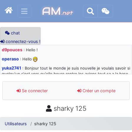
AM
.net
chat
connectez-vous !
d9pouces
: Hello !
operaso
: Hello
yuka2741
: Bonjour tout le monde je suis nouvelle je voulais savoir si
quelqu'un c'est vers qu'elle heure rentre les avions tout sa a la base
105 svp
d9pouces
: désolé pour les quelques blocages du site ces derniers
Se connecter
Créer un compte
jours : je teste des méthodes contre le spam et les bots trop nocifs
d9pouces
: Merci ! Un souvenir de la Ferté-Alais !
sharky 125
paxwax
: Super, la nouvelle bannière
d9pouces
: je suis un avion@,._,+ > lesquels ? je ne suis pas sûr de
Utilisateurs
sharky 125
comprendre