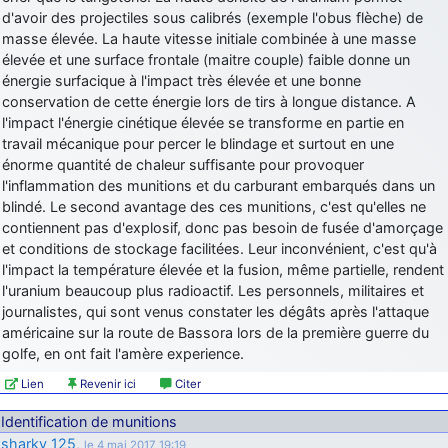
d'avoir des projectiles sous calibrés (exemple l'obus flèche) de
masse élevée. La haute vitesse initiale combinée à une masse
élevée et une surface frontale (maitre couple) faible donne un
énergie surfacique à l'impact très élevée et une bonne
conservation de cette énergie lors de tirs à longue distance. A
l'impact l'énergie cinétique élevée se transforme en partie en
travail mécanique pour percer le blindage et surtout en une
énorme quantité de chaleur suffisante pour provoquer
l'inflammation des munitions et du carburant embarqués dans un
blindé. Le second avantage des ces munitions, c'est qu'elles ne
contiennent pas d'explosif, donc pas besoin de fusée d'amorçage
et conditions de stockage facilitées. Leur inconvénient, c'est qu'à
l'impact la température élevée et la fusion, même partielle, rendent
l'uranium beaucoup plus radioactif. Les personnels, militaires et
journalistes, qui sont venus constater les dégâts après l'attaque
américaine sur la route de Bassora lors de la première guerre du
golfe, en ont fait l'amère experience.
Lien
Revenir ici
Citer
Identification de munitions
sharky 125
,
le 4 mai 2017 19:19