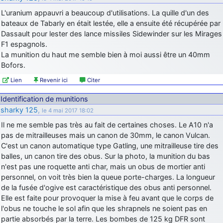
L'uranium appauvri a beaucoup d'utilisations. La quille d'un des
bateaux de Tabarly en était lestée, elle a ensuite été récupérée par
Dassault pour lester des lance missiles Sidewinder sur les Mirages
F1 espagnols.
La munition du haut me semble bien à moi aussi être un 40mm
Bofors.
Lien
Revenir ici
Citer
Identification de munitions
sharky 125
,
le 4 mai 2017 18:02
Il ne me semble pas très au fait de certaines choses. Le A10 n'a
pas de mitrailleuses mais un canon de 30mm, le canon Vulcan.
C'est un canon automatique type Gatling, une mitrailleuse tire des
balles, un canon tire des obus. Sur la photo, la munition du bas
n'est pas une roquette anti char, mais un obus de mortier anti
personnel, on voit très bien la queue porte-charges. La longueur
de la fusée d'ogive est caractéristique des obus anti personnel.
Elle est faite pour provoquer la mise à feu avant que le corps de
l'obus ne touche le sol afin que les shrapnels ne soient pas en
partie absorbés par la terre. Les bombes de 125 kg DFR sont