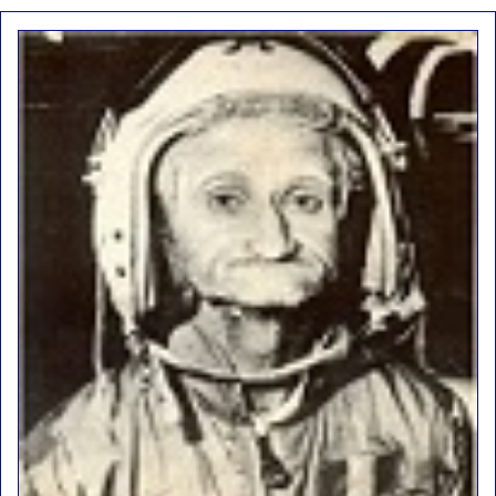
d9pouces
: ouakamois > si tu parles du sujet sur l'Armée de l'Air,
bien sûr que oui !
je suis un avion@,._,+
: Bonjour je viens d'arriver il y a quelques
moi et quelques avions n'ont pas les mêmes noms qu'aujourd'hui
ouakamois
: Bonjourà toutes et à tous.en espérantque ces
quelques images du Pays Basque vous auront plu ; Agur…
d9pouces
: Je me rattraperai à la Ferté samedi
d9pouces
: Malheureusement non
un peu trop loin pour moi !
fox_50
: Bonjour, certains parmis vous étaient-ils présent au
meeting de Lann Bihoué de 2026 ?
cachée dans les pins
: Coucou et excellente année 2026 à tous et
au site!
jericho
: Bonne année et tous mes meilleurs voeux à tous pour
2026 !
little boy
: je vous souhaite un bon réveillon pour cette nouvelle
année!
jericho
: Merci D9pouces, à mon tour de souhaiter un Joyeux Noël
et de bonnes fêtes de fin d'année.