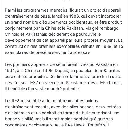
d9pouces
: cette fois, c'est le Brésil et Singapour qui mettent le site
Parmi les programmes menacés, figurait un projet d’appareil
par terre
d’entraînement de base, lancé en 1986, qui devait incorporer
jericho
: Ah ben je peux te confirmer que j'étais resté dans le filtre…
un grand nombre d’équipements occidentaux, et être produit
conjointement par la Chine et le Pakistan. Malgré l’embargo,
Chinois et Pakistanais décidèrent de poursuivre le
d9pouces
: Désolé ! Mon filtrage a été un peu trop violent
développement de cet appareil par leurs propres moyens. La
manifestement
construction des premiers exemplaires débuta en 1989, et 15
tout voir
exemplaires de présérie servirent aux essais.
Les premiers appareils de série furent livrés au Pakistan en
1994, à la Chine en 1996. Depuis, un peu plus de 500 unités
auraient été produites. Destiné notamment à prendre la suite
des Cessna T-37 en service au Pakistan et des JJ-5 chinois,
il bénéficie d’un vaste marché potentiel.
Le JL-8 ressemble à de nombreux autres avions
d’entraînement récents, avec des ailes basses, deux entrées
d’air latérales et un cockpit en forme de bulle autorisant une
bonne visibilité, mais il serait moins sophistiqué que ses
congénères occidentaux, tel le BAe Hawk. Toutefois, il