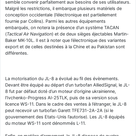
semble convenir parfaitement aux besoins de ses utilisateurs.
Malgré les restrictions, il embarque plusieurs matériels de
conception occidentale (l’électronique est partiellement
fournie par Collins). Parmi les autres équipements
embarqués, on notera la présence d’un système TACAN
(
Tactical Air Navigation
) et de deux sièges éjectables Martin-
Baker MK-10L. Il est à noter que l’électronique des variantes
export et de celles destinées à la Chine et au Pakistan sont
différentes.
La motorisation du JL-8 a évolué au fil des évènements.
Devant être équipé au départ d’un turbofan AlliedSignal, le JL-
8 fut par défaut doté d’un moteur d’origine ukrainienne,
l’Ivchenko-Progress Al-25TLK, puis de sa version sous
licence WS-11. Dans le cadre des ventes à l’étranger, le JL-8
peut recevoir un turbofan Garett TFE731-2A-2A (si le
gouvernement des Etats-Unis l’autorise). Les JL-8 équipés
du moteur WS-11 sont dénommés L-11.
Enfin, en matière d’armement, le JL-8 dispose de quatre