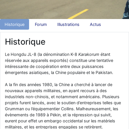
d9pouces
: Joyeux Noël à tous !
d9pouces
: mais tu peux tenter l'un des rares lycées militaires
comme le Prytanée dans la Sarthe, ça ne peut pas faire de mal !
Historique
Forum
Illustrations
Actus
d9pouces
: C'est plutôt après le lycée, voire après une prépa
scientifique, tu as donc encore un peu de temps devant toi
Historique
yaellerigolow
: bonjour a tous je suis un élève de première
passionnée par l'aviation militaire , pourrais je savoir que faire après
Le Hongdu JL-8 (la dénomination K-8
Karakorum
étant
le lycée pour s'orienter et pouvoir devenir officier de l'armée de l'air?
réservée aux appareils exportés) constitue une tentative
d9pouces
: lesquels, par exemple ?
intéressante de coopération entre deux puissances
émergentes asiatiques, la Chine populaire et le Pakistan.
mahmoud
: bonsoir, très instructif ce site .mais nous aimerions avoir
les photo des anciens appareils de l'armée de l'air de la haute -volta
A la fin des années 1980, la Chine a cherché à lancer de
d9pouces
: Ça me casse quand même bien les pieds, j’avoue
nouveaux appareils militaires, en ayant recours à des
industriels non-chinois, et notamment américains. Plusieurs
jericho
: Pour moi tout est à nouveau OK dirait-on… Merci à toi.
projets furent lancés, avec le soutien d’entreprises telles que
d9pouces
: En espérant n’avoir coupé les accessoires de personne
Grumman ou l’équipementier Collins. Malheureusement, les
au passage !
évènements de 1989 à Pékin, et la répression qui suivit,
eurent pour effet un embargo occidental sur les matériels
d9pouces
: j'ai trouvé un palliatif un peu violent, mais ça devrait aller
militaires, et les entreprises engagées se retirèrent.
un peu mieux