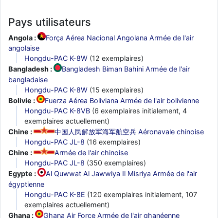
Pays utilisateurs
Angola :
Força Aérea Nacional Angolana Armée de l'air
angolaise
Hongdu-PAC K-8W
(12 exemplaires)
Bangladesh :
Bangladesh Biman Bahini Armée de l'air
bangladaise
Hongdu-PAC K-8W
(15 exemplaires)
Bolivie :
Fuerza Aérea Boliviana Armée de l'air bolivienne
Hongdu-PAC K-8VB
(6 exemplaires initialement, 4
exemplaires actuellement)
Chine :
中国人民解放军海军航空兵 Aéronavale chinoise
Hongdu-PAC JL-8
(16 exemplaires)
Chine :
Armée de l'air chinoise
Hongdu-PAC JL-8
(350 exemplaires)
Egypte :
Al Quwwat Al Jawwiya Il Misriya Armée de l'air
égyptienne
Hongdu-PAC K-8E
(120 exemplaires initialement, 107
exemplaires actuellement)
Ghana :
Ghana Air Force Armée de l'air ghanéenne