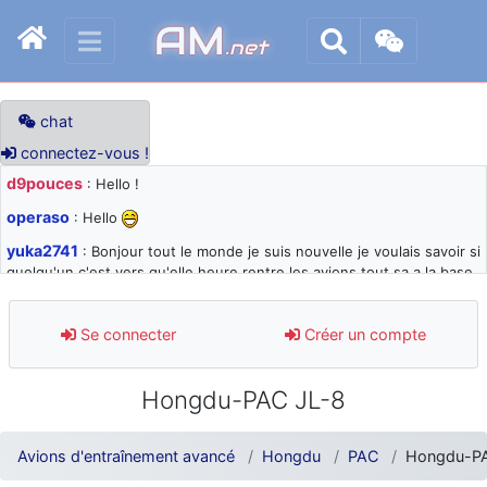
AM
.net
chat
connectez-vous !
d9pouces
: Hello !
operaso
: Hello
yuka2741
: Bonjour tout le monde je suis nouvelle je voulais savoir si
quelqu'un c'est vers qu'elle heure rentre les avions tout sa a la base
105 svp
d9pouces
: désolé pour les quelques blocages du site ces derniers
Se connecter
Créer un compte
jours : je teste des méthodes contre le spam et les bots trop nocifs
d9pouces
: Merci ! Un souvenir de la Ferté-Alais !
Hongdu-PAC JL-8
paxwax
: Super, la nouvelle bannière
d9pouces
: je suis un avion@,._,+ > lesquels ? je ne suis pas sûr de
Avions d'entraînement avancé
Hongdu
PAC
Hongdu-PA
comprendre