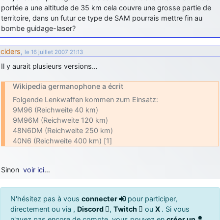
portée a une altitude de 35 km cela couvre une grosse partie de
territoire, dans un futur ce type de SAM pourrais mettre fin au
bombe guidage-laser?
ciders
,
le 16 juillet 2007 21:13
Il y aurait plusieurs versions…
Wikipedia germanophone a écrit
Folgende Lenkwaffen kommen zum Einsatz:
9M96 (Reichweite 40 km)
9M96M (Reichweite 120 km)
48N6DM (Reichweite 250 km)
40N6 (Reichweite 400 km) [1]
Sinon
voir ici
…
N'hésitez pas à vous
connecter
pour participer,
directement ou via ,
Discord
,
Twitch
ou
X
. Si vous
n'avez pas encore de compte, vous pouvez en
créer un
.