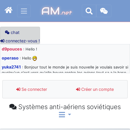
AM
.net
chat
connectez-vous !
d9pouces
: Hello !
operaso
: Hello
yuka2741
: Bonjour tout le monde je suis nouvelle je voulais savoir si
quelqu'un c'est vers qu'elle heure rentre les avions tout sa a la base
105 svp
d9pouces
: désolé pour les quelques blocages du site ces derniers
Se connecter
Créer un compte
jours : je teste des méthodes contre le spam et les bots trop nocifs
d9pouces
: Merci ! Un souvenir de la Ferté-Alais !
Systèmes anti-aériens soviétiques
paxwax
: Super, la nouvelle bannière
d9pouces
: je suis un avion@,._,+ > lesquels ? je ne suis pas sûr de
comprendre