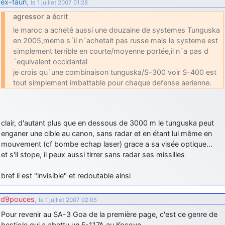
ex-faun
,
le 1 juillet 2007 01:28
agressor a écrit
le maroc a acheté aussi une douzaine de systemes Tunguska
en 2005,meme s´il n´achetait pas russe mais le systeme est
simplement terrible en courte/moyenne portée,il n´a pas d
´equivalent occidantal
je crois qu´une combinaison tunguska/S-300 voir S-400 est
tout simplement imbattable pour chaque defense aerienne.
clair, d'autant plus que en dessous de 3000 m le tunguska peut
enganer une cible au canon, sans radar et en étant lui même en
mouvement (cf bombe echap laser) grace a sa visée optique…
et s'il stope, il peux aussi tirrer sans radar ses missilles
bref il est "invisible" et redoutable ainsi
d9pouces
,
le 1 juillet 2007 02:05
Pour revenir au SA-3 Goa de la première page, c'est ce genre de
bestiole qui a abattu un F-117A au Kosovo