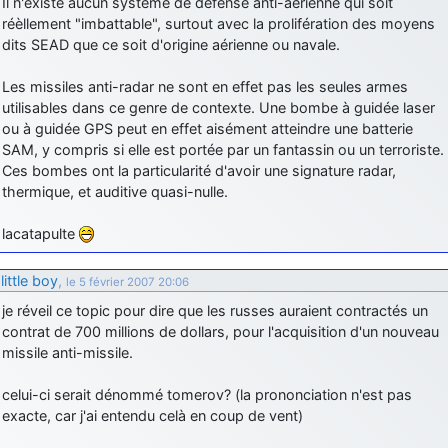
Il n'existe aucun système de défense anti-aérienne qui soit
réèllement "imbattable", surtout avec la prolifération des moyens
d9pouces
: Joyeux Noël à tous !
dits SEAD que ce soit d'origine aérienne ou navale.
d9pouces
: mais tu peux tenter l'un des rares lycées militaires
comme le Prytanée dans la Sarthe, ça ne peut pas faire de mal !
Les missiles anti-radar ne sont en effet pas les seules armes
utilisables dans ce genre de contexte. Une bombe à guidée laser
d9pouces
: C'est plutôt après le lycée, voire après une prépa
ou à guidée GPS peut en effet aisément atteindre une batterie
scientifique, tu as donc encore un peu de temps devant toi
SAM, y compris si elle est portée par un fantassin ou un terroriste.
yaellerigolow
: bonjour a tous je suis un élève de première
Ces bombes ont la particularité d'avoir une signature radar,
passionnée par l'aviation militaire , pourrais je savoir que faire après
thermique, et auditive quasi-nulle.
le lycée pour s'orienter et pouvoir devenir officier de l'armée de l'air?
d9pouces
: lesquels, par exemple ?
lacatapulte
mahmoud
: bonsoir, très instructif ce site .mais nous aimerions avoir
les photo des anciens appareils de l'armée de l'air de la haute -volta
little boy
,
le 5 février 2007 20:06
d9pouces
: Ça me casse quand même bien les pieds, j’avoue
je réveil ce topic pour dire que les russes auraient contractés un
contrat de 700 millions de dollars, pour l'acquisition d'un nouveau
jericho
: Pour moi tout est à nouveau OK dirait-on… Merci à toi.
missile anti-missile.
d9pouces
: En espérant n’avoir coupé les accessoires de personne
au passage !
celui-ci serait dénommé tomerov? (la prononciation n'est pas
exacte, car j'ai entendu celà en coup de vent)
d9pouces
: j'ai trouvé un palliatif un peu violent, mais ça devrait aller
un peu mieux