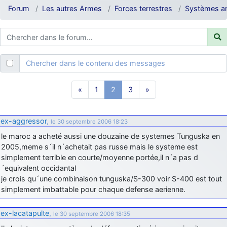
d9pouces
: ouakamois > si tu parles du sujet sur l'Armée de l'Air,
Forum
Les autres Armes
Forces terrestres
Systèmes an
bien sûr que oui !
je suis un avion@,._,+
: Bonjour je viens d'arriver il y a quelques
moi et quelques avions n'ont pas les mêmes noms qu'aujourd'hui
ouakamois
: Bonjourà toutes et à tous.en espérantque ces
Chercher dans le contenu des messages
quelques images du Pays Basque vous auront plu ; Agur…
d9pouces
: Je me rattraperai à la Ferté samedi
«
1
2
3
»
d9pouces
: Malheureusement non
un peu trop loin pour moi !
fox_50
: Bonjour, certains parmis vous étaient-ils présent au
ex-aggressor
,
le 30 septembre 2006 18:23
meeting de Lann Bihoué de 2026 ?
le maroc a acheté aussi une douzaine de systemes Tunguska en
cachée dans les pins
: Coucou et excellente année 2026 à tous et
2005,meme s´il n´achetait pas russe mais le systeme est
au site!
simplement terrible en courte/moyenne portée,il n´a pas d
jericho
: Bonne année et tous mes meilleurs voeux à tous pour
´equivalent occidantal
2026 !
je crois qu´une combinaison tunguska/S-300 voir S-400 est tout
simplement imbattable pour chaque defense aerienne.
little boy
: je vous souhaite un bon réveillon pour cette nouvelle
année!
ex-lacatapulte
,
le 30 septembre 2006 18:35
jericho
: Merci D9pouces, à mon tour de souhaiter un Joyeux Noël
et de bonnes fêtes de fin d'année.