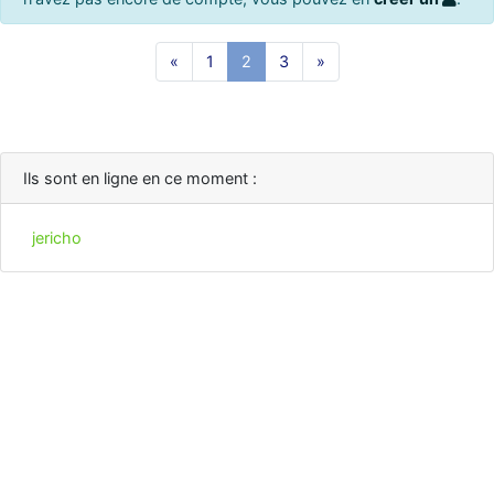
«
1
2
3
»
Ils sont en ligne en ce moment :
jericho