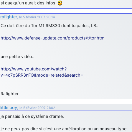
si quelqu'un aurait des infos.
d9pouces
: cette fois, c'est le Brésil et Singapour qui mettent le site
par terre
rafighter
,
le 5 février 2007 20:14
jericho
: Ah ben je peux te confirmer que j'étais resté dans le filtre…
Ce doit être du Tor M1 9M330 dont tu parles, LB…
d9pouces
: Désolé ! Mon filtrage a été un peu trop violent
http://www.defense-update.com/products/t/tor.htm
manifestement
tout voir
une petite vidéo…
http://www.youtube.com/watch?
v=4c7pSRR3nFQ&mode=related&search=
Rafighter
little boy
,
le 5 février 2007 21:02
je pensais à ce système d'arme.
je ne peux pas dire si c'est une amélioration ou un nouveau type