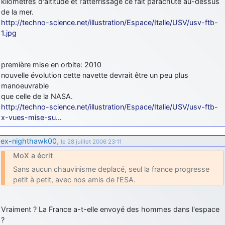
kilomètres d'altitude et l'attérrissage ce fait parachute au-dessus
d9pouces
de la mer.
: cette fois, c'est le Brésil et Singapour qui mettent le site
par terre
http://techno-science.net/illustration/Espace/Italie/USV/usv-ftb-
1.jpg
jericho
: Ah ben je peux te confirmer que j'étais resté dans le filtre…
d9pouces
: Désolé ! Mon filtrage a été un peu trop violent
première mise en orbite: 2010
manifestement
nouvelle évolution cette navette devrait être un peu plus
manoeuvrable
tout voir
que celle de la NASA.
http://techno-science.net/illustration/Espace/Italie/USV/usv-ftb-
x-vues-mise-su…
ex-nighthawk00
,
le 28 juillet 2006 23:11
MoX a écrit
Sans aucun chauvinisme deplacé, seul la france progresse
petit à petit, avec nos amis de l'ESA.
Vraiment ? La France a-t-elle envoyé des hommes dans l'espace
?