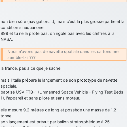
d9pouces
: Joyeux Noël à tous !
d9pouces
: mais tu peux tenter l'un des rares lycées militaires
non bien sûre (navigation….), mais c'est la plus grosse partie et la
comme le Prytanée dans la Sarthe, ça ne peut pas faire de mal !
condition sinequanone.
d9pouces
: C'est plutôt après le lycée, voire après une prépa
899 et tu ne la pilote pas. on rigole pas avec les chiffres à la
scientifique, tu as donc encore un peu de temps devant toi
NASA.
yaellerigolow
: bonjour a tous je suis un élève de première
passionnée par l'aviation militaire , pourrais je savoir que faire après
Nous n'avons pas de navette spatiale dans les cartons me
le lycée pour s'orienter et pouvoir devenir officier de l'armée de l'air?
semble-t-il ???
d9pouces
: lesquels, par exemple ?
la france, pas à ce que je sache.
mahmoud
: bonsoir, très instructif ce site .mais nous aimerions avoir
les photo des anciens appareils de l'armée de l'air de la haute -volta
mais l'italie prépare le lançement de son prototype de navette
spaciale.
d9pouces
: Ça me casse quand même bien les pieds, j’avoue
baptisé USV FTB-1 (Unmanned Space Vehicle - Flying Test Beds
jericho
: Pour moi tout est à nouveau OK dirait-on… Merci à toi.
1), l'appareil et sans pilote et sans moteur.
d9pouces
: En espérant n’avoir coupé les accessoires de personne
elle mesure 9.2 mètres de long et possède une masse de 1,2
au passage !
tonne.
d9pouces
: j'ai trouvé un palliatif un peu violent, mais ça devrait aller
son lançement est prévut par ballon stratosphérique à 25
un peu mieux