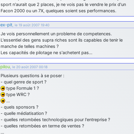
sport n'aurait que 2 places, je ne vois pas le vendre le prix d'un
d9pouces
: cette fois, c'est le Brésil et Singapour qui mettent le site
Facon 2000 ou un 7X, quelques soient ses performances.
par terre
jericho
: Ah ben je peux te confirmer que j'étais resté dans le filtre…
ex-pit
,
le 19 août 2007 19:40
Je vois personnellement un probleme de competences.
d9pouces
: Désolé ! Mon filtrage a été un peu trop violent
L'essentiel des gens supra riches sont ils capables de tenir le
manifestement
manche de telles machines ?
Les capacités de pilotage ne s'achetent pas…
tout voir
pilou
,
le 20 août 2007 00:18
Plusieurs questions à se poser :
- quel genre de sport ?
type Formule 1 ?
type WRC ?
…
- quels sponsors ?
- quelle médiatisation ?
- quelles retombées technologiques pour l'entreprise ?
- quelles retombées en terme de ventes ?
…