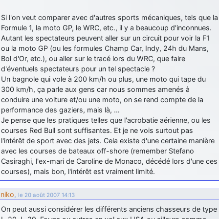
Si l'on veut comparer avec d'autres sports mécaniques, tels que la
Formule 1, la moto GP, le WRC, etc., il y a beaucoup d'inconnues.
Autant les spectateurs peuvent aller sur un circuit pour voir la F1
ou la moto GP (ou les formules Champ Car, Indy, 24h du Mans,
Bol d'Or, etc.), ou aller sur le tracé lors du WRC, que faire
d'éventuels spectateurs pour un tel spectacle ?
Un bagnole qui vole à 200 km/h ou plus, une moto qui tape du
300 km/h, ça parle aux gens car nous sommes amenés à
conduire une voiture et/ou une moto, on se rend compte de la
performance des gaziers, mais là, …
Je pense que les pratiques telles que l'acrobatie aérienne, ou les
courses Red Bull sont suffisantes. Et je ne vois surtout pas
l'intérêt de sport avec des jets. Cela existe d'une certaine manière
avec les courses de bateaux off-shore (remember Stefano
Casiraghi, l'ex-mari de Caroline de Monaco, décédé lors d'une ces
courses), mais bon, l'intérêt est vraiment limité.
niko
,
le 20 août 2007 14:13
On peut aussi considérer les différents anciens chasseurs de type