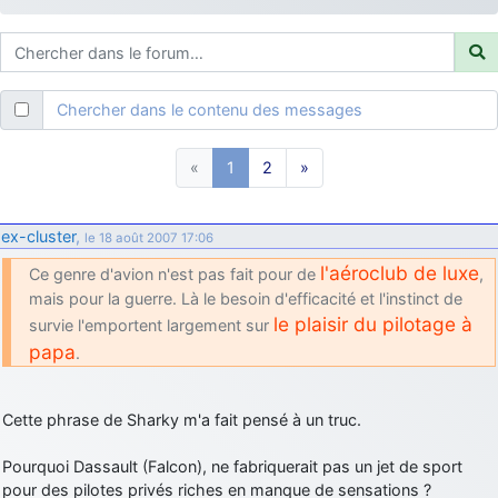
d9pouces
: ouakamois > si tu parles du sujet sur l'Armée de l'Air,
bien sûr que oui !
je suis un avion@,._,+
: Bonjour je viens d'arriver il y a quelques
moi et quelques avions n'ont pas les mêmes noms qu'aujourd'hui
Chercher dans le contenu des messages
ouakamois
: Bonjourà toutes et à tous.en espérantque ces
quelques images du Pays Basque vous auront plu ; Agur…
«
1
2
»
d9pouces
: Je me rattraperai à la Ferté samedi
d9pouces
: Malheureusement non
un peu trop loin pour moi !
ex-cluster
,
le 18 août 2007 17:06
fox_50
: Bonjour, certains parmis vous étaient-ils présent au
l'aéroclub de luxe
meeting de Lann Bihoué de 2026 ?
Ce genre d'avion n'est pas fait pour de
,
mais pour la guerre. Là le besoin d'efficacité et l'instinct de
cachée dans les pins
: Coucou et excellente année 2026 à tous et
le plaisir du pilotage à
survie l'emportent largement sur
au site!
papa
.
jericho
: Bonne année et tous mes meilleurs voeux à tous pour
2026 !
little boy
: je vous souhaite un bon réveillon pour cette nouvelle
Cette phrase de Sharky m'a fait pensé à un truc.
année!
Pourquoi Dassault (Falcon), ne fabriquerait pas un jet de sport
jericho
: Merci D9pouces, à mon tour de souhaiter un Joyeux Noël
pour des pilotes privés riches en manque de sensations ?
et de bonnes fêtes de fin d'année.