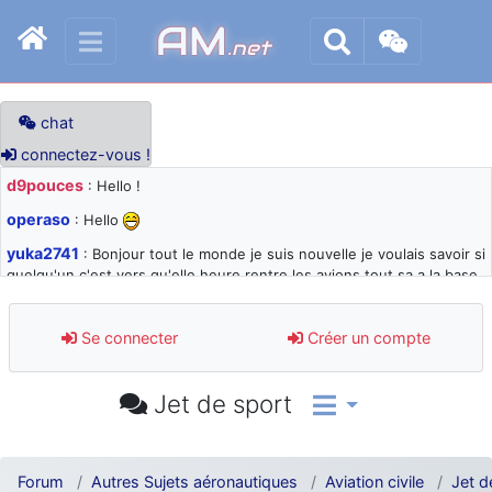
AM
.net
chat
connectez-vous !
d9pouces
: Hello !
operaso
: Hello
yuka2741
: Bonjour tout le monde je suis nouvelle je voulais savoir si
quelqu'un c'est vers qu'elle heure rentre les avions tout sa a la base
105 svp
d9pouces
: désolé pour les quelques blocages du site ces derniers
Se connecter
Créer un compte
jours : je teste des méthodes contre le spam et les bots trop nocifs
d9pouces
: Merci ! Un souvenir de la Ferté-Alais !
Jet de sport
paxwax
: Super, la nouvelle bannière
d9pouces
: je suis un avion@,._,+ > lesquels ? je ne suis pas sûr de
comprendre
Forum
Autres Sujets aéronautiques
Aviation civile
Jet d