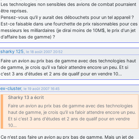
Les technologies non sensibles des avions de combat pourraient
d9pouces
: Joyeux Noël à tous !
être reprises.
Pensez-vous qu'il y aurait des débouchets pour un tel appareil ?
d9pouces
: mais tu peux tenter l'un des rares lycées militaires
Est-ce faisable dans une fourchette de prix raisonnables pour ces
comme le Prytanée dans la Sarthe, ça ne peut pas faire de mal !
messieurs les milliardaires (je dirai moins de 10M$, le prix d'un jet
d9pouces
: C'est plutôt après le lycée, voire après une prépa
d'affaire bas de gamme) ?
scientifique, tu as donc encore un peu de temps devant toi
yaellerigolow
: bonjour a tous je suis un élève de première
sharky 125
,
le 18 août 2007 20:52
passionnée par l'aviation militaire , pourrais je savoir que faire après
Faire un avion au prix bas de gamme avec des technologies haut
le lycée pour s'orienter et pouvoir devenir officier de l'armée de l'air?
de gamme, je crois qu'il va faloir attendre encore un peu. Et si
d9pouces
: lesquels, par exemple ?
c'est 3 ans d'études et 2 ans de qualif pour en vendre 10…
mahmoud
: bonsoir, très instructif ce site .mais nous aimerions avoir
les photo des anciens appareils de l'armée de l'air de la haute -volta
ex-cluster
,
le 19 août 2007 16:45
d9pouces
: Ça me casse quand même bien les pieds, j’avoue
Sharky 13 a écrit
jericho
Faire un avion au prix bas de gamme avec des technologies
: Pour moi tout est à nouveau OK dirait-on… Merci à toi.
haut de gamme, je crois qu'il va faloir attendre encore un peu.
d9pouces
: En espérant n’avoir coupé les accessoires de personne
Et si c'est 3 ans d'études et 2 ans de qualif pour en vendre
au passage !
10…
d9pouces
: j'ai trouvé un palliatif un peu violent, mais ça devrait aller
un peu mieux
Ce n'est pas faire un avion au prx bas de gamme. Mais un jet de