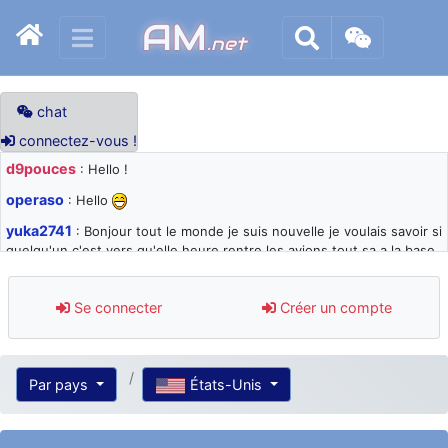
AM
.net
chat
connectez-vous !
d9pouces
: Hello !
operaso
: Hello
yuka2741
: Bonjour tout le monde je suis nouvelle je voulais savoir si
quelqu'un c'est vers qu'elle heure rentre les avions tout sa a la base
105 svp
d9pouces
: désolé pour les quelques blocages du site ces derniers
Se connecter
Créer un compte
jours : je teste des méthodes contre le spam et les bots trop nocifs
d9pouces
: Merci ! Un souvenir de la Ferté-Alais !
paxwax
: Super, la nouvelle bannière
Par pays
États-Unis
d9pouces
: je suis un avion@,._,+ > lesquels ? je ne suis pas sûr de
comprendre