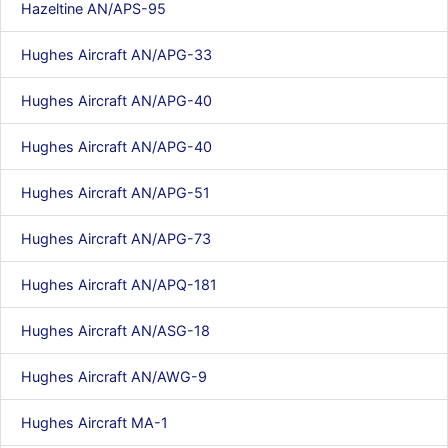
Hazeltine AN/APS-95
d9pouces
: cette fois, c'est le Brésil et Singapour qui mettent le site
par terre
Hughes Aircraft AN/APG-33
jericho
: Ah ben je peux te confirmer que j'étais resté dans le filtre…
Hughes Aircraft AN/APG-40
d9pouces
: Désolé ! Mon filtrage a été un peu trop violent
manifestement
Hughes Aircraft AN/APG-40
tout voir
Hughes Aircraft AN/APG-51
Hughes Aircraft AN/APG-73
Hughes Aircraft AN/APQ-181
Hughes Aircraft AN/ASG-18
Hughes Aircraft AN/AWG-9
Hughes Aircraft MA-1