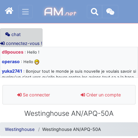
AM
.net
chat
connectez-vous !
d9pouces
: Hello !
operaso
: Hello
yuka2741
: Bonjour tout le monde je suis nouvelle je voulais savoir si
quelqu'un c'est vers qu'elle heure rentre les avions tout sa a la base
105 svp
d9pouces
: désolé pour les quelques blocages du site ces derniers
Se connecter
Créer un compte
jours : je teste des méthodes contre le spam et les bots trop nocifs
d9pouces
: Merci ! Un souvenir de la Ferté-Alais !
Westinghouse AN/APQ-50A
paxwax
: Super, la nouvelle bannière
d9pouces
: je suis un avion@,._,+ > lesquels ? je ne suis pas sûr de
Westinghouse
Westinghouse AN/APQ-50A
comprendre