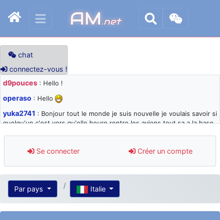
AM
.net
chat
connectez-vous !
d9pouces
: Hello !
operaso
: Hello
yuka2741
: Bonjour tout le monde je suis nouvelle je voulais savoir si
quelqu'un c'est vers qu'elle heure rentre les avions tout sa a la base
105 svp
d9pouces
: désolé pour les quelques blocages du site ces derniers
Se connecter
Créer un compte
jours : je teste des méthodes contre le spam et les bots trop nocifs
d9pouces
: Merci ! Un souvenir de la Ferté-Alais !
paxwax
: Super, la nouvelle bannière
Par pays
Italie
d9pouces
: je suis un avion@,._,+ > lesquels ? je ne suis pas sûr de
comprendre