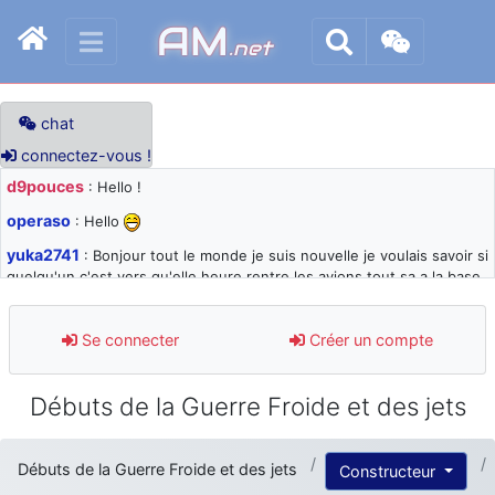
AM
.net
chat
connectez-vous !
d9pouces
: Hello !
operaso
: Hello
yuka2741
: Bonjour tout le monde je suis nouvelle je voulais savoir si
quelqu'un c'est vers qu'elle heure rentre les avions tout sa a la base
105 svp
d9pouces
: désolé pour les quelques blocages du site ces derniers
Se connecter
Créer un compte
jours : je teste des méthodes contre le spam et les bots trop nocifs
d9pouces
: Merci ! Un souvenir de la Ferté-Alais !
Débuts de la Guerre Froide et des jets
paxwax
: Super, la nouvelle bannière
d9pouces
: je suis un avion@,._,+ > lesquels ? je ne suis pas sûr de
Débuts de la Guerre Froide et des jets
Constructeur
comprendre