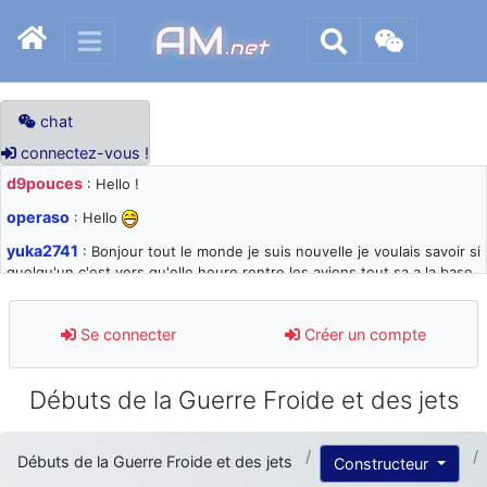
AM
.net
chat
connectez-vous !
d9pouces
: Hello !
operaso
: Hello
yuka2741
: Bonjour tout le monde je suis nouvelle je voulais savoir si
quelqu'un c'est vers qu'elle heure rentre les avions tout sa a la base
105 svp
d9pouces
: désolé pour les quelques blocages du site ces derniers
Se connecter
Créer un compte
jours : je teste des méthodes contre le spam et les bots trop nocifs
d9pouces
: Merci ! Un souvenir de la Ferté-Alais !
Débuts de la Guerre Froide et des jets
paxwax
: Super, la nouvelle bannière
d9pouces
: je suis un avion@,._,+ > lesquels ? je ne suis pas sûr de
Débuts de la Guerre Froide et des jets
Constructeur
comprendre