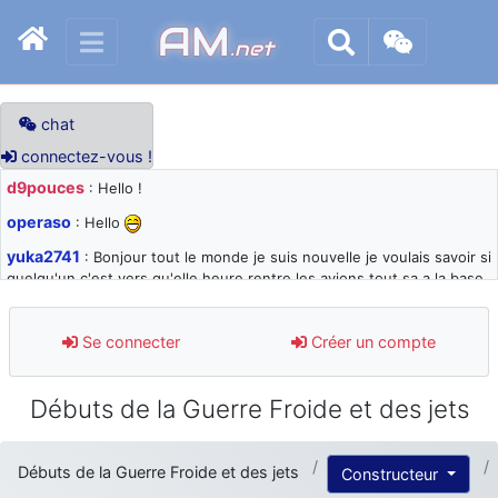
AM
.net
chat
connectez-vous !
d9pouces
: Hello !
operaso
: Hello
yuka2741
: Bonjour tout le monde je suis nouvelle je voulais savoir si
quelqu'un c'est vers qu'elle heure rentre les avions tout sa a la base
105 svp
d9pouces
: désolé pour les quelques blocages du site ces derniers
Se connecter
Créer un compte
jours : je teste des méthodes contre le spam et les bots trop nocifs
d9pouces
: Merci ! Un souvenir de la Ferté-Alais !
Débuts de la Guerre Froide et des jets
paxwax
: Super, la nouvelle bannière
d9pouces
: je suis un avion@,._,+ > lesquels ? je ne suis pas sûr de
Débuts de la Guerre Froide et des jets
Constructeur
comprendre