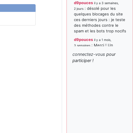
d9pouces
il y a 3 semaines,
: désolé pour les
2 jours
quelques blocages du site
ces derniers jours : je teste
des méthodes contre le
spam et les bots trop nocifs
d9pouces
il y a 1 mois,
: Merci ! Un
3 semaines
souvenir de la Ferté-Alais !
connectez-vous
pour
paxwax
:
participer !
il y a 1 mois, 3 semaines
Super, la nouvelle bannière
d9pouces
il y a 2 mois,
: je suis un
1 semaine
avion@,._,+ > lesquels ? je
ne suis pas sûr de
comprendre
d9pouces
il y a 2 mois,
: ouakamois > si tu
1 semaine
parles du sujet sur l'Armée
de l'Air, bien sûr que oui !
je suis un avion@,._,+
il y a