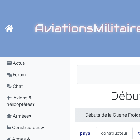
AviationsMilitair
Actus
Forum
Chat
Début
Avions &
hélicoptères▾
—
Débuts de la Guerre Froide
Armées▾
Constructeurs▾
pays
constructeur
Armes &