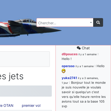
Chercher…
Chat
d9pouces
:
il y a 1 semaine
Hello !
operaso
: Hello
il y a 1 semaine
s jets
yuka2741
il y a 3 semaines,
: Bonjour tout le monde
1 jour
je suis nouvelle je voulais
savoir si quelqu'un c'est
vers qu'elle heure rentre les
avions tout sa a la base 105
de OTAN
premier vol
svp