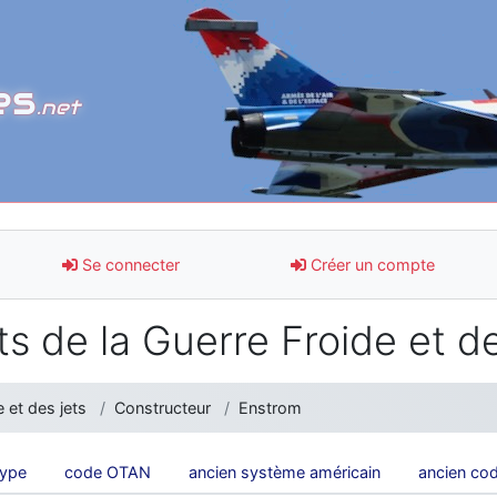
es
.net
Se connecter
Créer un compte
s de la Guerre Froide et de
 et des jets
Constructeur
Enstrom
type
code OTAN
ancien système américain
ancien co