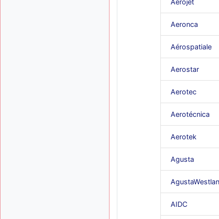
Aerojet
Aeronca
Aérospatiale
Aerostar
Aerotec
Aerotécnica
Aerotek
Agusta
AgustaWestla
AIDC