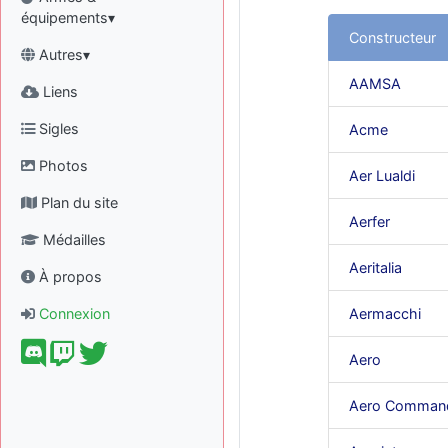
équipements▾
Constructeur
Autres▾
AAMSA
Liens
Sigles
Acme
Photos
Aer Lualdi
Plan du site
Aerfer
Médailles
Aeritalia
À propos
Connexion
Aermacchi
Aero
Aero Comman