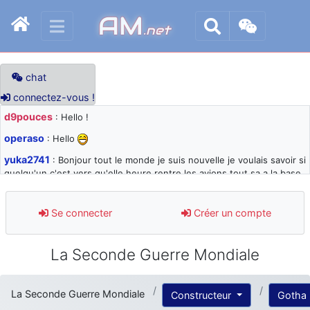
AM
.net
chat
connectez-vous !
d9pouces
: Hello !
operaso
: Hello
yuka2741
: Bonjour tout le monde je suis nouvelle je voulais savoir si
quelqu'un c'est vers qu'elle heure rentre les avions tout sa a la base
105 svp
d9pouces
: désolé pour les quelques blocages du site ces derniers
Se connecter
Créer un compte
jours : je teste des méthodes contre le spam et les bots trop nocifs
d9pouces
: Merci ! Un souvenir de la Ferté-Alais !
La Seconde Guerre Mondiale
paxwax
: Super, la nouvelle bannière
d9pouces
: je suis un avion@,._,+ > lesquels ? je ne suis pas sûr de
La Seconde Guerre Mondiale
Constructeur
Gotha
comprendre