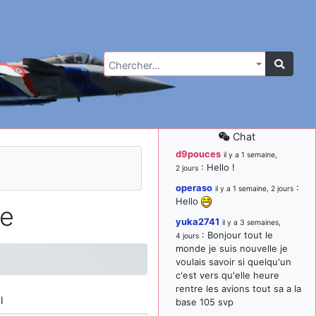
Chercher…
Chat
d9pouces
il y a 1 semaine,
: Hello !
2 jours
operaso
:
il y a 1 semaine, 2 jours
Hello
le
yuka2741
il y a 3 semaines,
: Bonjour tout le
4 jours
monde je suis nouvelle je
voulais savoir si quelqu'un
c'est vers qu'elle heure
rentre les avions tout sa a la
l
base 105 svp