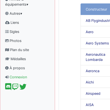
équipements▾
Constructeur
Autres▾
AB Flygindustr
Liens
Sigles
Aero
Photos
Aero Systems
Plan du site
Aeronautica
Médailles
Lombarda
À propos
Aeronca
Connexion
Aichi
Airspeed
AISA