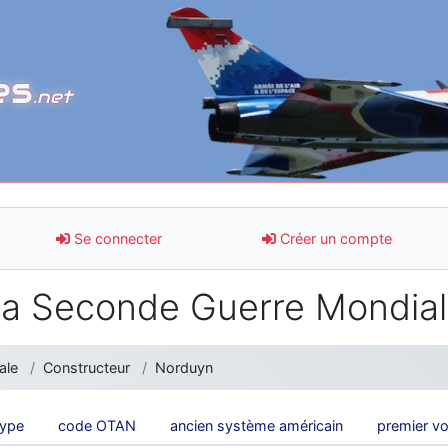
es
.net
Se connecter
Créer un compte
a Seconde Guerre Mondia
ale
Constructeur
Norduyn
type
code OTAN
ancien système américain
premier vo