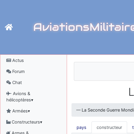
AviationsMilitair
Actus
Forum
Chat
L
Avions &
hélicoptères▾
—
La Seconde Guerre Mondi
Armées▾
Constructeurs▾
pays
constructeur
Armes &