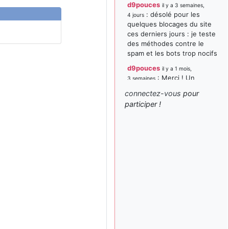
d9pouces
il y a 3 semaines,
: désolé pour les
4 jours
quelques blocages du site
ces derniers jours : je teste
des méthodes contre le
spam et les bots trop nocifs
d9pouces
il y a 1 mois,
: Merci ! Un
3 semaines
souvenir de la Ferté-Alais !
connectez-vous
pour
paxwax
:
participer !
il y a 1 mois, 3 semaines
Super, la nouvelle bannière
d9pouces
il y a 2 mois,
: je suis un
1 semaine
avion@,._,+ > lesquels ? je
ne suis pas sûr de
comprendre
d9pouces
il y a 2 mois,
: ouakamois > si tu
1 semaine
parles du sujet sur l'Armée
de l'Air, bien sûr que oui !
je suis un avion@,._,+
il y a