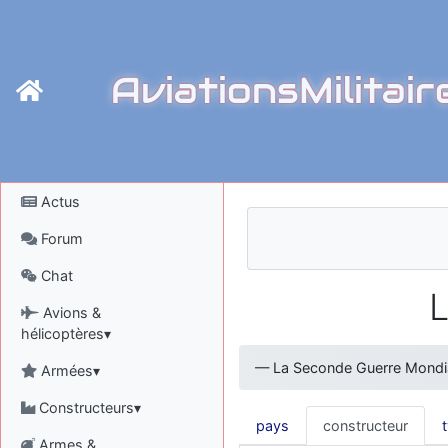
AviationsMilitair
Actus
Forum
Chat
L
Avions &
hélicoptères▾
—
La Seconde Guerre Mondi
Armées▾
Constructeurs▾
pays
constructeur
Armes &