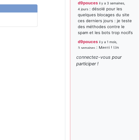
d9pouces
il y a 3 semaines,
: désolé pour les
4 jours
quelques blocages du site
ces derniers jours : je teste
des méthodes contre le
spam et les bots trop nocifs
d9pouces
il y a 1 mois,
: Merci ! Un
3 semaines
souvenir de la Ferté-Alais !
connectez-vous
pour
paxwax
:
participer !
il y a 1 mois, 3 semaines
Super, la nouvelle bannière
d9pouces
il y a 2 mois,
: je suis un
1 semaine
avion@,._,+ > lesquels ? je
ne suis pas sûr de
comprendre
d9pouces
il y a 2 mois,
: ouakamois > si tu
1 semaine
parles du sujet sur l'Armée
de l'Air, bien sûr que oui !
je suis un avion@,._,+
il y a