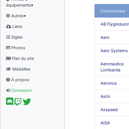
équipements▾
Constructeur
Autres▾
AB Flygindustr
Liens
Sigles
Aero
Photos
Aero Systems
Plan du site
Aeronautica
Médailles
Lombarda
À propos
Aeronca
Connexion
Aichi
Airspeed
AISA