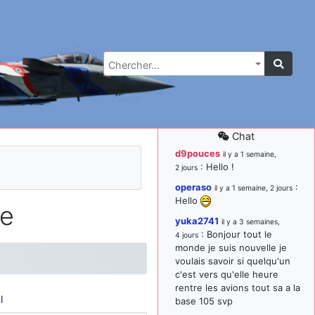
Chercher…
Chat
d9pouces
il y a 1 semaine,
: Hello !
2 jours
operaso
:
il y a 1 semaine, 2 jours
Hello
le
yuka2741
il y a 3 semaines,
: Bonjour tout le
4 jours
monde je suis nouvelle je
voulais savoir si quelqu'un
c'est vers qu'elle heure
rentre les avions tout sa a la
l
base 105 svp