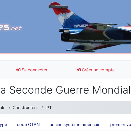
es
.net
Se connecter
Créer un compte
a Seconde Guerre Mondia
ale
Constructeur
IPT
type
code OTAN
ancien système américain
premier vo